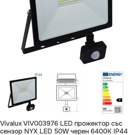
Vivalux VIV003976 LED прожектор със
сензор NYX LED 50W черен 6400K IP44