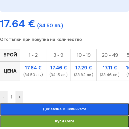
17.64
€
(34.50 лв.)
Отстъпки при покупка на количество
БРОЙ
1 - 2
3 - 9
10 - 19
20 - 49
5
17.64
€
17.46
€
17.29
€
17.11
€
1
ЦЕНА
(34.50 лв.)
(34.15 лв.)
(33.82 лв.)
(33.46 лв.)
(
-
+
Добавяне В Количката
Купи Сега