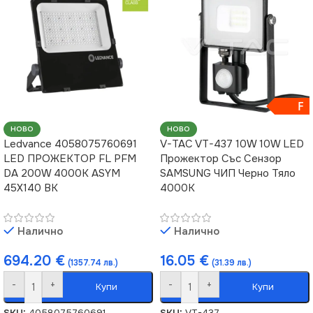
F
НОВО
НОВО
Ledvance 4058075760691
V-TAC VT-437 10W 10W LED
LED ПРОЖЕКТОР FL PFM
Прожектор Със Сензор
DA 200W 4000K ASYM
SAMSUNG ЧИП Черно Тяло
45X140 BK
4000К
Налично
Налично
694.20
€
16.05
€
(1357.74 лв.)
(31.39 лв.)
-
+
-
+
Купи
Купи