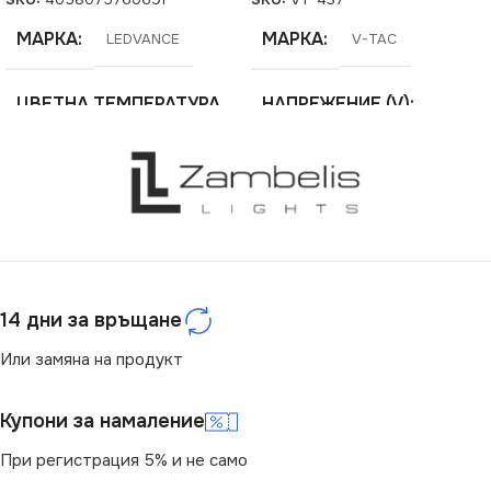
SKU:
4058075760691
SKU:
VT-437
МАРКА
МАРКА
LEDVANCE
V-TAC
ЦВЕТНА ТЕМПЕРАТУРА
НАПРЕЖЕНИЕ (V)
(K)
220V
4000
ЕНЕРГИЕН КЛАС
F
СВЕТЛИНЕН ПОТОК
(LM)
СЕРИЯ
VT-10-S
14 дни за връщане
26200
МОЩНОСТ (W)
10
Или замяна на продукт
СТЕПЕН НА ЗАЩИТА
Купони за намаление
При регистрация 5% и не само
IP65