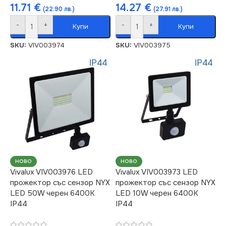
11.71
€
14.27
€
(22.90 лв.)
(27.91 лв.)
-
+
-
+
Купи
Купи
SKU:
VIV003974
SKU:
VIV003975
НОВО
НОВО
Vivalux VIV003976 LED
Vivalux VIV003973 LED
прожектор със сензор NYX
прожектор със сензор NYX
LED 50W черен 6400K
LED 10W черен 6400K
IP44
IP44