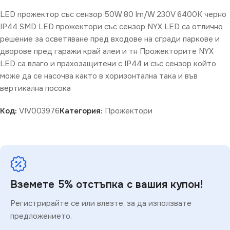
LED прожектор със сензор 50W 80 lm/W 230V 6400K черно
IP44 SMD LED прожектори със сензор NYX LED са отлично
решение за осветяване пред входове на сгради паркове и
дворове пред гаражи край алеи и тн Прожекторите NYX
LED са влаго и прахозащитени с IP44 и със сензор който
може да се насочва както в хоризонтална така и във
вертикална посока
Код:
VIV003976
Категория:
Прожектори
Вземете 5% отстъпка с вашия купон!
Регистрирайте се или влезте, за да използвате
предложението.