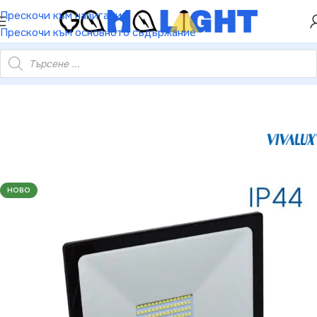
ХЕЙ ТИ! РЕГИСТРИРАЙ СЕ И ВЗЕМИ КУПОН ЗА
Прескочи към навигация
НАМАЛЕНИЕ ОТ 5%
Прескочи към основното съдържание
76 LED прожектор със сензор NYX LED 50W черен 6400K IP44
НОВО