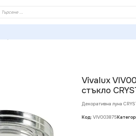
ХЕЙ ТИ! РЕГИСТРИРАЙ СЕ И ВЗЕМИ КУПОН ЗА НАМАЛЕНИ
на луна със стъкло CRYSTAL SL420 сребро
Vivalux VIV0
стъкло CRYS
Декоративна луна CRYS
Код:
VIV003875
Категор