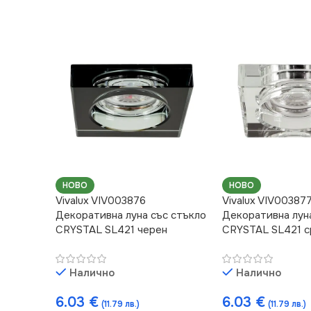
НОВО
НОВО
Vivalux VIV003876
Vivalux VIV00387
Декоративна луна със стъкло
Декоративна лун
CRYSTAL SL421 черен
CRYSTAL SL421 
Налично
Налично
6.03
€
6.03
€
(11.79 лв.)
(11.79 лв.)