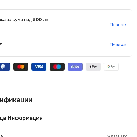
ка за суми над 500 лв.
Повече
не
Повече
ификации
ща Информация
А
VIVALUX