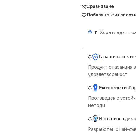
Сравняване
Добавяне към списък
11
Хора гледат тоз
Гарантирано каче
Продукт с гаранция з
удовлетвореност
Екологичен избо
Произведен с устойч
методи
Иновативен диза
Разработен с най-съ