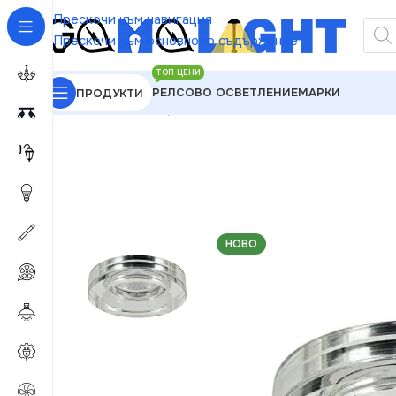
Прескочи към навигация
Прескочи към основното съдържание
ТОП ЦЕНИ
РЕЛСОВО ОСВЕТЛЕНИЕ
МАРКИ
ПРОДУКТИ
GAMALIGHT
»
Луни
»
Vivalux VIV003875 Декоратив
НОВО