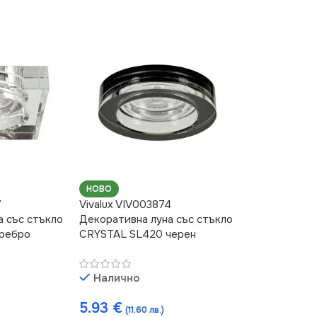
НОВО
7
Vivalux VIV003874
а със стъкло
Декоративна луна със стъкло
сребро
CRYSTAL SL420 черен
Налично
5.93
€
(11.60 лв.)