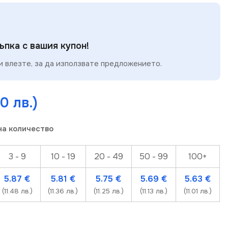
пка с вашия купон!
 влезте, за да използвате предложението.
60 лв.)
на количество
3 - 9
10 - 19
20 - 49
50 - 99
100+
5.87
€
5.81
€
5.75
€
5.69
€
5.63
€
(11.48 лв.)
(11.36 лв.)
(11.25 лв.)
(11.13 лв.)
(11.01 лв.)