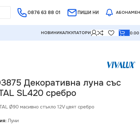
0876 63 88 01
Е ОТ 5%
ПИШИ НИ
АБОНАМЕ
НОВИНИ
КАЛКУЛАТОРИ
0.0
03875 Декоративна луна със
TAL SL420 сребро
TAL Ø90 масивно стъкло 12V цвят сребро
ия:
Луни