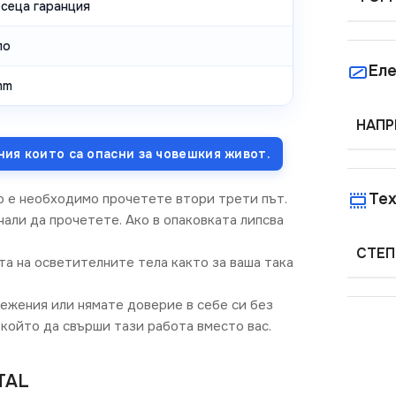
есеца гаранция
ло
Еле
mm
НАПР
ния които са опасни за човешкия живот.
Тех
о е необходимо прочетете втори трети път.
али да прочетете. Ако в опаковката липсва
СТЕП
та на осветителните тела както за ваша така
режения или нямате доверие в себе си без
който да свърши тази работа вместо вас.
TAL