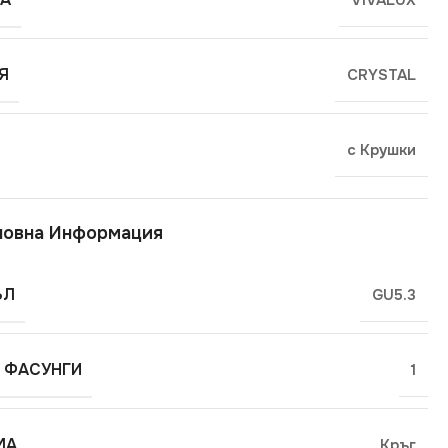
Я
CRYSTAL
с Крушки
новна Информация
ЪЛ
GU5.3
 ФАСУНГИ
1
МА
Кръг