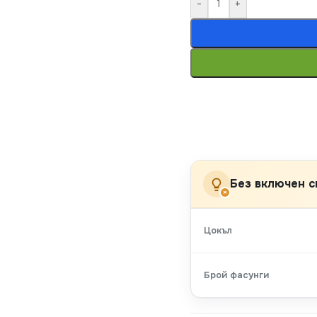
-
+
Без включен с
×
Цокъл
Брой фасунги