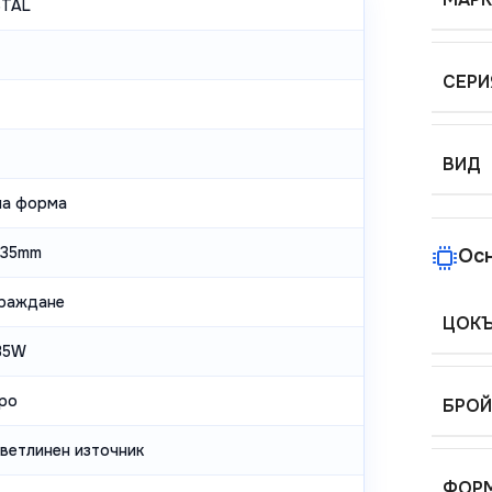
STAL
СЕРИ
ВИД
ла форма
x35mm
Ос
граждане
ЦОК
35W
ро
БРОЙ
светлинен източник
ФОР