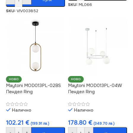
SKU:
ML066
SKU:
VIV003852
НОВО
НОВО
Maytoni MOD013PL-02BS
Maytoni MOD013PL-04W
Пендел Ring
Пендел Ring
Налично
Налично
102.21
€
178.80
€
(199.91 лв.)
(349.70 лв.)
-
+
-
+