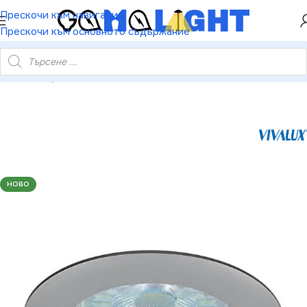
ХЕЙ ТИ! РЕГИСТРИРАЙ СЕ И ВЗЕМИ КУПОН ЗА
Прескочи към навигация
НАМАЛЕНИЕ ОТ 5%
Прескочи към основното съдържание
VIV003852 Луна за вграждане RING SL514 матиран перлен хром
НОВО