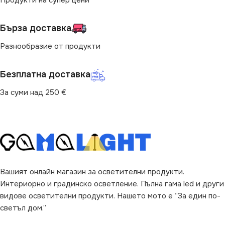
ФОРМА
Цилиндър
за Барплот
,
за Детска Стая
,
за Дневна
,
за Коридор
,
за
Бърза доставка
Кухня
,
за Магазин
,
за Окачен
Таван
,
за Офис
,
за Спалня
,
Разнообразие от продукти
за Таван
,
за Трапезария
,
за
Хол
Безплатна доставка
ВИД
с Крушки
За суми над 250 €
ФОРМА
Квадрат
Вашият онлайн магазин за осветителни продукти.
Интериорно и градинско осветление. Пълна гама led и други
видове осветителни продукти. Нашето мото е “За един по-
светъл дом.”