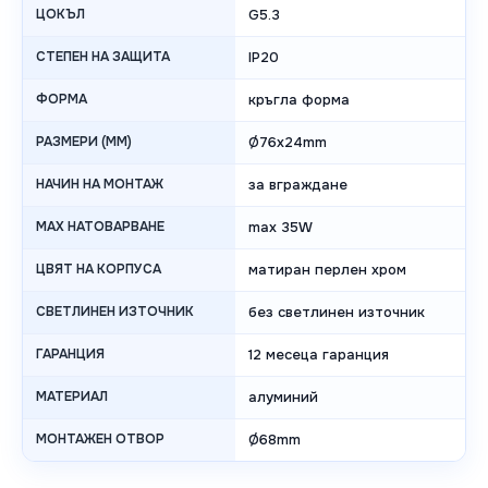
ЦОКЪЛ
G5.3
СТЕПЕН НА ЗАЩИТА
IP20
ФОРМА
кръгла форма
РАЗМЕРИ (MM)
Ø76x24mm
НАЧИН НА МОНТАЖ
за вграждане
MAX НАТОВАРВАНЕ
max 35W
ЦВЯТ НА КОРПУСА
матиран перлен хром
СВЕТЛИНЕН ИЗТОЧНИК
без светлинен източник
ГАРАНЦИЯ
12 месеца гаранция
МАТЕРИАЛ
алуминий
МОНТАЖЕН ОТВОР
Ø68mm