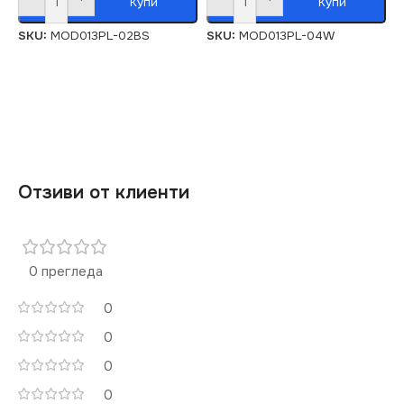
Купи
Купи
SKU:
MOD013PL-02BS
SKU:
MOD013PL-04W
Отзиви от клиенти
0 прегледа
0
0
0
0