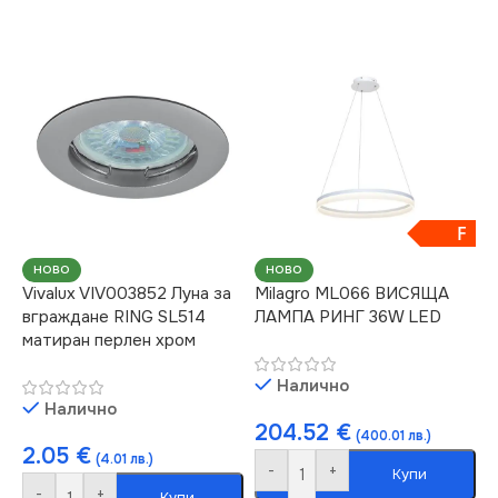
F
НОВО
НОВО
Vivalux VIV003852 Луна за
Milagro ML066 ВИСЯЩА
вграждане RING SL514
ЛАМПА РИНГ 36W LED
матиран перлен хром
Налично
Налично
204.52
€
(400.01 лв.)
2.05
€
(4.01 лв.)
-
+
Купи
-
+
Купи