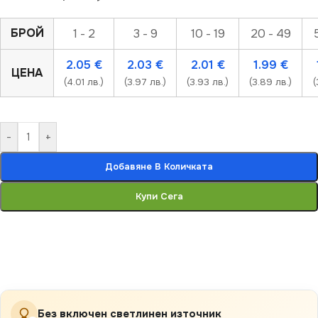
БРОЙ
1 - 2
3 - 9
10 - 19
20 - 49
2.05
€
2.03
€
2.01
€
1.99
€
ЦЕНА
(4.01 лв.)
(3.97 лв.)
(3.93 лв.)
(3.89 лв.)
(
-
+
Добавяне В Количката
Купи Сега
Без включен светлинен източник