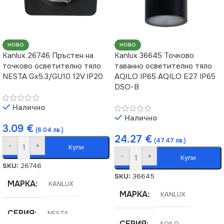
НОВО
НОВО
Kanlux 26746 Пръстен на
Kanlux 36645 Точково
точково осветително тяло
таванно осветително тяло
NESTA Gx5.3/GU10 12V IP20
AQILO IP65 AQILO E27 IP65
DSO-B
Налично
Налично
3.09
€
(6.04 лв.)
24.27
€
(47.47 лв.)
-
+
Купи
-
+
Купи
SKU:
26746
SKU:
36645
МАРКА
KANLUX
МАРКА
KANLUX
СЕРИЯ
NESTA
СЕРИЯ
AQILO