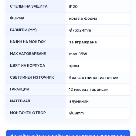
СТЕПЕН НА ЗАЩИТА
IP20
ФОРМА
кръгла форма
РАЗМЕРИ (MM)
Ø76x24mm
НАЧИН НА МОНТАЖ
за вграждане
MAX НАТОВАРВАНЕ
max 35W
ЦВЯТ НА КОРПУСА
хром
СВЕТЛИНЕН ИЗТОЧНИК
без светлинен източник
ГАРАНЦИЯ
12 месеца гаранция
МАТЕРИАЛ
алуминий
МОНТАЖЕН ОТВОР
Ø68mm
Не забравяйте че работите с високи напрежения