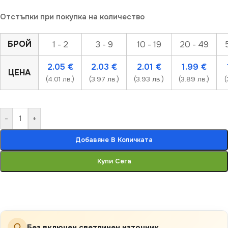
Отстъпки при покупка на количество
БРОЙ
1 - 2
3 - 9
10 - 19
20 - 49
2.05
€
2.03
€
2.01
€
1.99
€
ЦЕНА
(4.01 лв.)
(3.97 лв.)
(3.93 лв.)
(3.89 лв.)
(
-
+
Добавяне В Количката
Купи Сега
Без включен светлинен източник