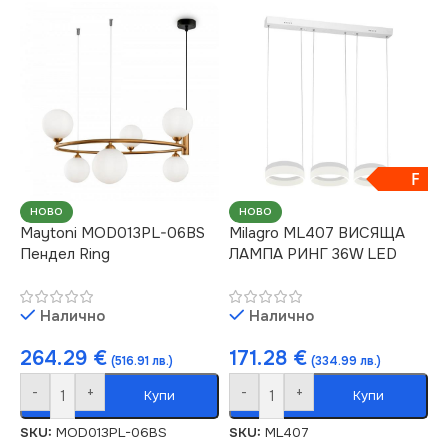
F
НОВО
НОВО
Maytoni MOD013PL-06BS
Milagro ML407 ВИСЯЩА
Пендел Ring
ЛАМПА РИНГ 36W LED
Налично
Налично
264.29
€
171.28
€
(516.91 лв.)
(334.99 лв.)
-
+
-
+
Купи
Купи
SKU:
MOD013PL-06BS
SKU:
ML407