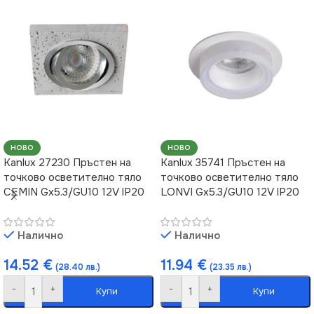
ЦВЯТ
Златисто
ПРЕДНАЗНАЧЕНИЕ
за Барплот
,
за Дневна
,
за
Коридор
,
за Кухня
,
за
Магазин
,
за Офис
,
за
Спалня
,
за Таван
,
за
Трапезария
,
за Хол
НАЧИН НА МОНТАЖ
НОВО
НОВО
Kanlux 27230 Пръстен на
Kanlux 35741 Пръстен на
точково осветително тяло
точково осветително тяло
Повърхностен
CEMIN Gx5.3/GU10 12V IP20
LONVI Gx5.3/GU10 12V IP20
ВИД
LED
Налично
Налично
ЦВЯТ
Бяло
14.52
€
11.94
€
(28.40 лв.)
(23.35 лв.)
-
+
-
+
Купи
Купи