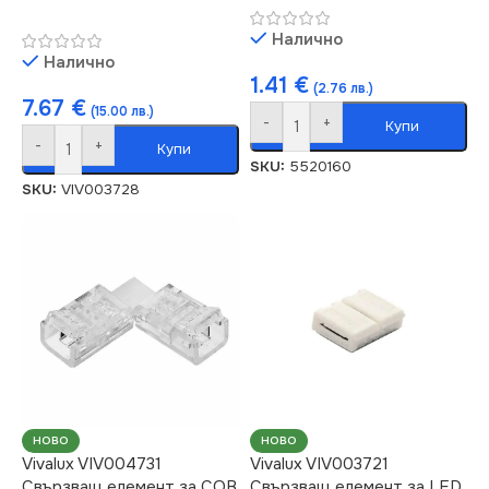
Налично
Налично
1.41
€
(2.76 лв.)
7.67
€
(15.00 лв.)
-
+
Купи
-
+
Купи
SKU:
5520160
SKU:
VIV003728
НОВО
НОВО
Vivalux VIV004731
Vivalux VIV003721
Свързващ елемент за COB
Свързващ елемент за LED