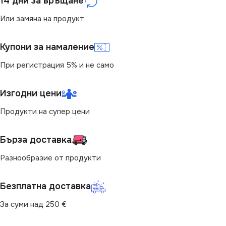
14 дни за връщане
IP65
Или замяна на продукт
ЦВЯТ
Прозрачен
ДИМИРАНЕ
Купони за намаление
ПРЕДНАЗНАЧЕНИЕ
При регистрация 5% и не само
Не се димира
За LED ленти
Изгодни цени
ДЪЛЖИНА
1.5 m
Продукти на супер цени
Бърза доставка
Разнообразие от продукти
Безплатна доставка
За суми над 250 €