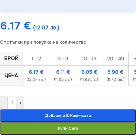
6.17
€
(12.07 лв.)
Отстъпки при покупка на количество
БРОЙ
1 - 2
3 - 9
10 - 19
20 - 49
5
6.17
€
6.11
€
6.05
€
5.98
€
ЦЕНА
(12.07 лв.)
(11.95 лв.)
(11.83 лв.)
(11.70 лв.)
(
-
+
Добавяне В Количката
Купи Сега