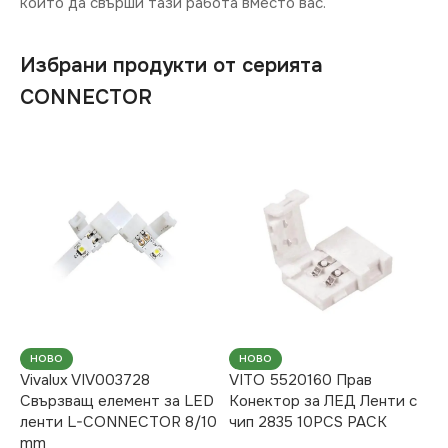
който да свърши тази работа вместо вас.
Избрани продукти от серията
CONNECTOR
НОВО
НОВО
Vivalux VIV003728
VITO 5520160 Прав
Свързващ елемент за LED
Конектор за ЛЕД Ленти с
ленти L-CONNECTOR 8/10
чип 2835 10PCS PACK
mm