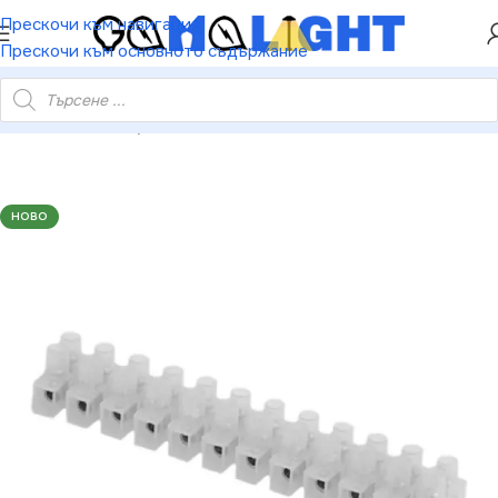
ХЕЙ ТИ! РЕГИСТРИРАЙ СЕ И ВЗЕМИ КУПОН ЗА
Прескочи към навигация
НАМАЛЕНИЕ ОТ 5%
Прескочи към основното съдържание
valux VIV003051 Лустер-клема Т55 полиетилен H/10.0mm2 PE
НОВО