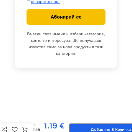
поверителност
Абонирай се
Въведи своя имейл и избери категория,
която те интересува. Ще получаваш
известия само за нови продукти в тази
категория.
Vivalux
-
+
VIV003051
1.19
€
Лустер-
клема Т55
Добавяне В Количка