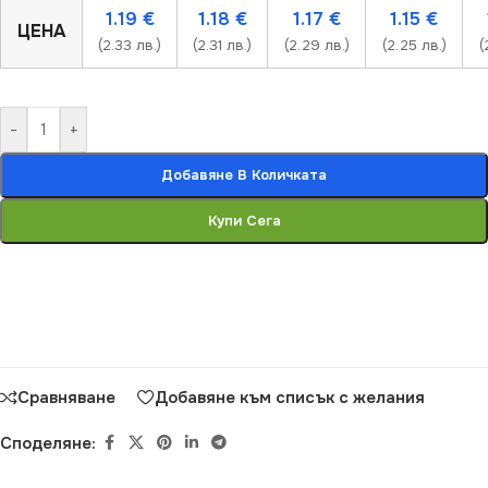
1.19
€
1.18
€
1.17
€
1.15
€
ЦЕНА
(2.33 лв.)
(2.31 лв.)
(2.29 лв.)
(2.25 лв.)
(
-
+
Добавяне В Количката
Купи Сега
Сравняване
Добавяне към списък с желания
Споделяне: