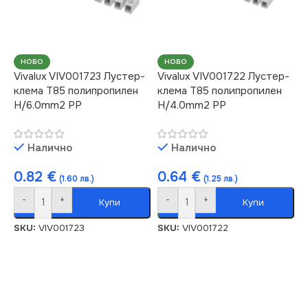
НОВО
НОВО
Vivalux VIV001723 Лустер-
Vivalux VIV001722 Лустер-
клема Т85 полипропилен
клема Т85 полипропилен
H/6.0mm2 PP
H/4.0mm2 PP
Налично
Налично
0.82
€
0.64
€
(1.60 лв.)
(1.25 лв.)
-
+
-
+
Купи
Купи
SKU:
VIV001723
SKU:
VIV001722