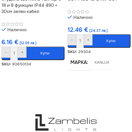
18 и 8 функции IP44 490 +
30см зелен кабел
Налично
12.46
€
Налично
(24.37 лв.)
-
+
Купи
6.16
€
(12.05 лв.)
SKU:
29304
-
+
Купи
МАРКА
KANLUX
SKU:
X0650134