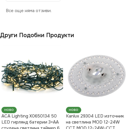
Все още няма отзиви.
Други Подобни Продукти
НОВО
НОВО
ACA Lighting X0650134 50
Kanlux 29304 LED източник
LED гирлянд батерии 3×AA
на светлина MOD 12-24W
студена светлина таймер 6
CCT MOD 12-24W-CCT