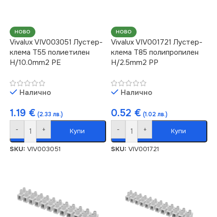
НОВО
НОВО
Vivalux VIV003051 Лустер-
Vivalux VIV001721 Лустер-
клема Т55 полиетилен
клема Т85 полипропилен
H/10.0mm2 PE
H/2.5mm2 PP
Налично
Налично
1.19
€
0.52
€
(2.33 лв.)
(1.02 лв.)
-
+
-
+
Купи
Купи
SKU:
VIV003051
SKU:
VIV001721