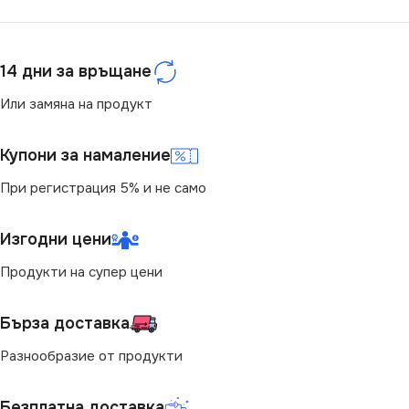
СТЕПЕН НА ЗАЩИТА
IP20
14 дни за връщане
НАЧИН НА МОНТАЖ
Или замяна на продукт
Вграждане
Купони за намаление
При регистрация 5% и не само
ЦВЯТ
Екрю
Изгодни цени
КЛЮЧ
Димер
Продукти на супер цени
Бърза доставка
Разнообразие от продукти
Безплатна доставка