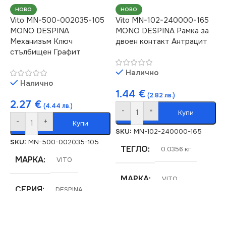
ЦВЯТ
НОВО
НОВО
Бяло
Vito MN-500-002035-105
Vito MN-102-240000-165
MONO DESPINA
MONO DESPINA Рамка за
Механизъм Ключ
двоен контакт Антрацит
стълбищен Графит
Налично
Налично
1.44
€
(2.82 лв.)
2.27
€
(4.44 лв.)
-
+
Купи
-
+
Купи
SKU:
MN-102-240000-165
SKU:
MN-500-002035-105
ТЕГЛО
0.0356 кг
МАРКА
VITO
МАРКА
VITO
СЕРИЯ
DESPINA
СЕРИЯ
DESPINA
КЛЮЧ
Единичен