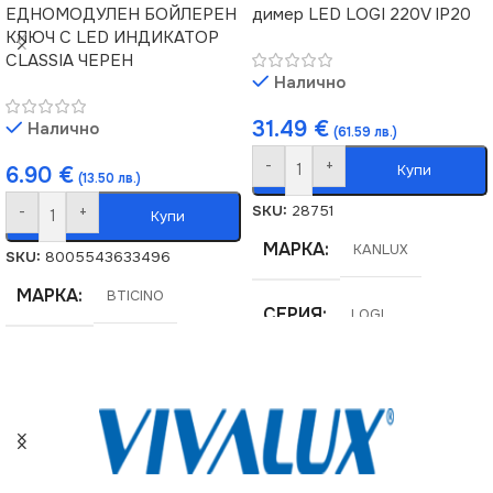
ЕДНОМОДУЛЕН БОЙЛЕРЕН
димер LED LOGI 220V IP20
КЛЮЧ С LED ИНДИКАТОР
CLASSIA ЧЕРЕН
Налично
31.49
€
Налично
(61.59 лв.)
-
+
Купи
6.90
€
(13.50 лв.)
SKU:
28751
-
+
Купи
МАРКА
KANLUX
SKU:
8005543633496
МАРКА
BTICINO
СЕРИЯ
LOGI
НАПРЕЖЕНИЕ (V)
220V