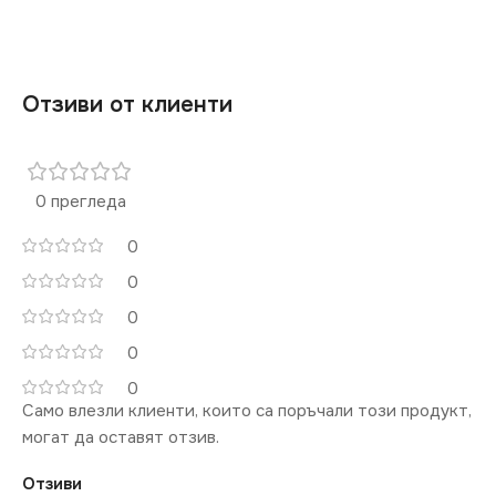
РАМКА
Двойна
ЦВЯТ
Графит
ЦВЯТ
Антрацит
Отзиви от клиенти
НАПРЕЖЕНИЕ (V)
220V
0 прегледа
0
0
0
0
0
Само влезли клиенти, които са поръчали този продукт,
могат да оставят отзив.
Отзиви