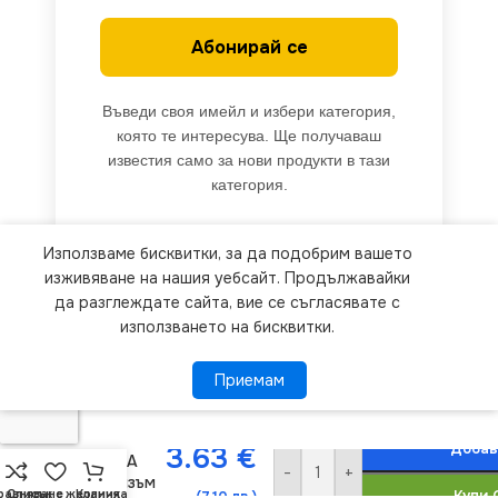
Абонирай се
Въведи своя имейл и избери категория,
която те интересува. Ще получаваш
известия само за нови продукти в тази
категория.
Използваме бисквитки, за да подобрим вашето
We use cookies to improve your experience on our
изживяване на нашия уебсайт. Продължавайки
website. By browsing this website, you agree to
да разглеждате сайта, вие се съгласявате с
използването на бисквитки.
our use of cookies.
Vito MN-
Приемам
Приемам
ПОВЕЧЕ ИНФОРМАЦИЯ
500-
002233-111
MONO
Добав
3.63
€
DESPINA
-
+
Механизъм
равняване
Списък с желания
Количка
Купи 
(7.10 лв.)