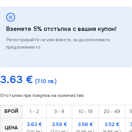
Вземете 5% отстъпка с вашия купон!
Регистрирайте се или влезте, за да използвате
предложението.
3.63
€
(7.10 лв.)
Отстъпки при покупка на количество
БРОЙ
1 - 2
3 - 9
10 - 19
20 - 49
5
3.63
€
3.59
€
3.56
€
3.52
€
ЦЕНА
(7.10 лв.)
(7.02 лв.)
(6.96 лв.)
(6.88 лв.)
(