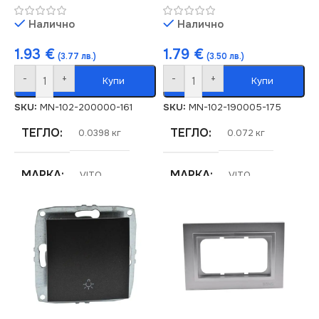
Налично
Налично
1.93
€
1.79
€
(3.77 лв.)
(3.50 лв.)
-
+
-
+
Купи
Купи
SKU:
MN-102-200000-161
SKU:
MN-102-190005-175
ТЕГЛО
ТЕГЛО
0.0398 кг
0.072 кг
МАРКА
МАРКА
VITO
VITO
СЕРИЯ
СЕРИЯ
DESPINA
DESPINA
РОЗЕТКА
За ТВ Антена