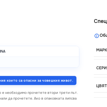
Спец
Об
МАРК
INA
СЕРИ
ния които са опасни за човешкия живот.
ЦВЯТ
о е необходимо прочетете втори трети път.
али да прочетете. Ако в опаковката липсва