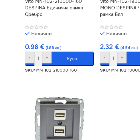
Vito MN-102-210000-160
Vito MN-102-190
DESPINA Единична рамка
MONO DESPINA Ч
Сребро
рамка Бял
Налично
Налично
0.96
€
2.32
€
(1.88 лв.)
(4.54 лв.)
-
+
-
+
Купи
SKU:
MN-102-210000-160
SKU:
MN-102-19000