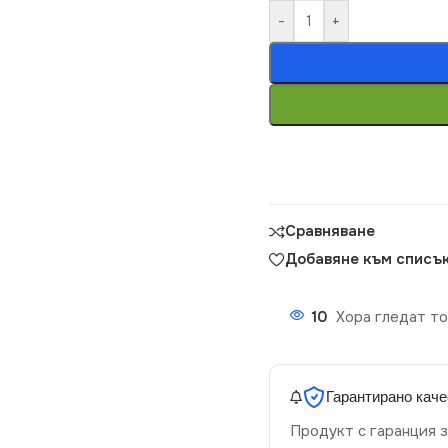
-
+
Сравняване
Добавяне към списък
10
Хора гледат то
Гарантирано каче
Продукт с гаранция з