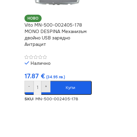
НОВО
Vito MN-500-002405-178
MONO DESPINA Механизъм
двойно USB зарядно
Антрацит
Налично
17.87
€
(34.95 лв.)
-
+
Купи
SKU:
MN-500-002405-178