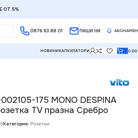
Е ОТ 5%
0876 63 88 01
ПИШИ НИ
АБОНАМЕ
НОВИНИ
КАЛКУЛАТОРИ
0.0
празна Сребро
-002105-175 MONO DESPINA
озетка TV празна Сребро
75
Категория:
Розетки