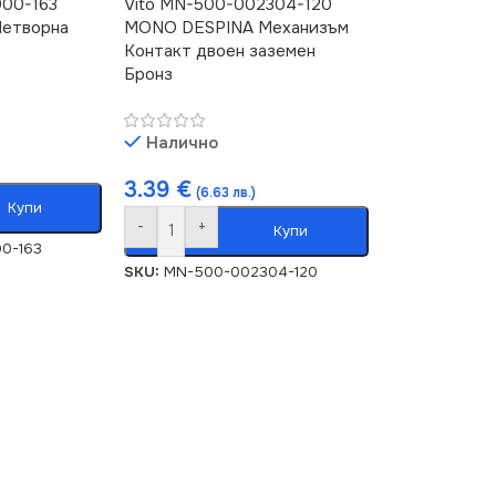
000-163
Vito MN-500-002304-120
етворна
MONO DESPINA Механизъм
Контакт двоен заземен
Бронз
Налично
3.39
€
(6.63 лв.)
Купи
-
+
Купи
0-163
SKU:
MN-500-002304-120