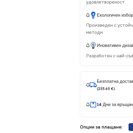
удовлетвореност
Екологичен избо
Произведен с устойч
методи
Иновативен диза
Разработен с най-съ
Безплатна достав
(255.65 €)
14 Дни за връща
Опции за плащане: