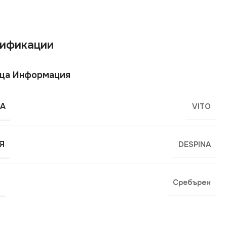
ификации
ща Информация
А
VITO
Я
DESPINA
Сребърен