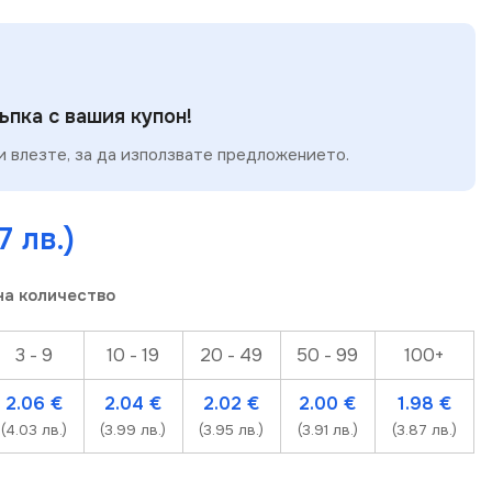
пка с вашия купон!
 влезте, за да използвате предложението.
7 лв.)
на количество
3 - 9
10 - 19
20 - 49
50 - 99
100+
2.06
€
2.04
€
2.02
€
2.00
€
1.98
€
(4.03 лв.)
(3.99 лв.)
(3.95 лв.)
(3.91 лв.)
(3.87 лв.)