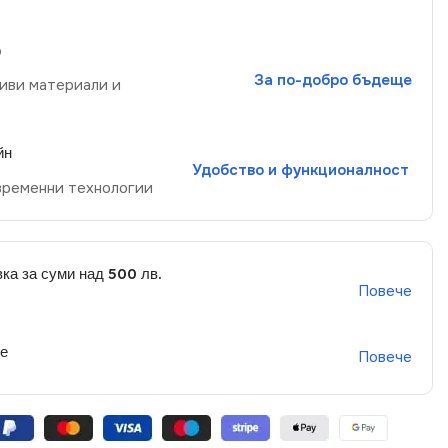
р
За по-добро бъдеще
иви материали и
йн
Удобство и функционалност
временни технологии
ка за суми над 500 лв.
Повече
не
Повече