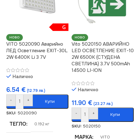
ДИМИРАНЕ
ДИМИРАНЕ
Не се димира
Не се димира
G
НАПРЕЖЕНИЕ (V)
НОВО
НОВО
НАПРЕЖЕНИЕ (V)
VITO 5020090 Аварийно
Vito 5020150 АВАРИЙНО
ЛЕД Осветление EXIT-30L
LED ОСВЕТЛЕНИЕ EXIT-10
220V
2W 6400K Li 3 7V
2W 6500K (СТУДЕНА
220V
СВЕТЛИНА) 3.7V 500mAh
МОЩНОСТ (W)
2
14500 LI-ION
МОЩНОСТ (W)
2
Налично
СВЕТЛИНЕН ПОТОК
6.54
€
Налично
(12.79 лв.)
СВЕТЛИНЕН ПОТОК
(LM)
-
+
(LM)
Купи
11.90
€
(23.27 лв.)
200
SKU:
5020090
-
+
Купи
100
ТЕГЛО
0.192 кг
SKU:
5020150
СТЕПЕН НА ЗАЩИТА
СТЕПЕН НА ЗАЩИТА
МАРКА
VITO