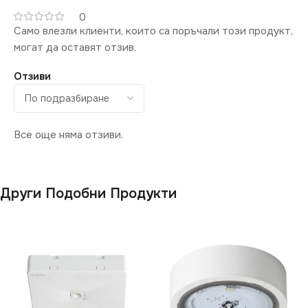
МОЩНОСТ (W)
2
IP20
0
Само влезли клиенти, които са поръчали този продукт,
СВЕТЛИНЕН ПОТОК
СЕРИЯ
могат да оставят отзив.
EXIT
(LM)
Отзиви
ЕНЕРГИЕН КЛАС
G
100
НАЧИН НА МОНТАЖ
СТЕПЕН НА ЗАЩИТА
Все още няма отзиви.
Повърхностен
IP20
Други Подобни Продукти
ПРЕДНАЗНАЧЕНИЕ
за Коридор
,
за Магазин
,
за Офис
,
за Стена
ВИД
LED