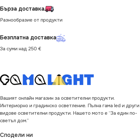
Бърза доставка
СТЕПЕН НА ЗАЩИТА
Разнообразие от продукти
IP20
Безплатна доставка
ПРЕДНАЗНАЧЕНИЕ
За суми над 250 €
за Коридор
,
за Магазин
,
за
Офис
,
за Стена
ВИД
LED
Вашият онлайн магазин за осветителни продукти.
Интериорно и градинско осветление. Пълна гама led и други
видове осветителни продукти. Нашето мото е “За един по-
светъл дом.”
Сподели ни