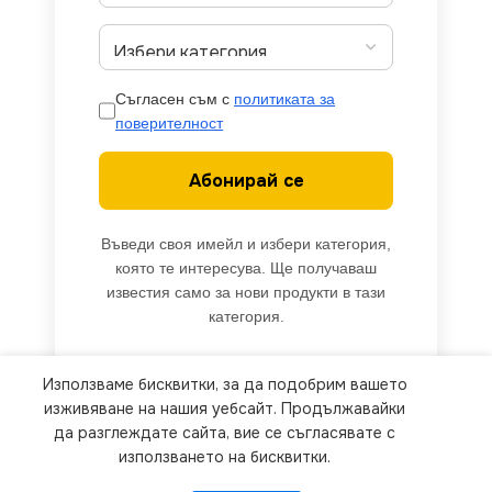
Съгласен съм с
политиката за
поверителност
Абонирай се
Въведи своя имейл и избери категория,
която те интересува. Ще получаваш
известия само за нови продукти в тази
категория.
Използваме бисквитки, за да подобрим вашето
We use cookies to improve your experience on our
изживяване на нашия уебсайт. Продължавайки
website. By browsing this website, you agree to
да разглеждате сайта, вие се съгласявате с
използването на бисквитки.
our use of cookies.