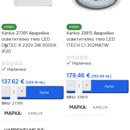
НОВО
НОВО
Kanlux 27391 Аварийно
Kanlux 33815 Аварийно
осветително тяло LED
осветително тяло LED
ONTEC R 220V 2W 5000K
ITECH C1 302MATW
IP20
Налично
Налично
179.46
€
(350.99 лв.)
137.62
€
(269.16 лв.)
-
+
Купи
-
+
Купи
SKU:
33815
SKU:
27391
МАРКА
KANLUX
МАРКА
KANLUX