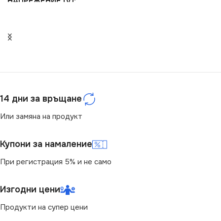
НАПРЕЖЕНИЕ (V)
220V
СЕРИЯ
ONTEC
ЦВЕТНА ТЕМПЕРАТУРА
(K)
14 дни за връщане
Или замяна на продукт
5000
Купони за намаление
СВЕТЛИНЕН ПОТОК
(LM)
При регистрация 5% и не само
288
Изгодни цени
Продукти на супер цени
МОЩНОСТ (W)
2