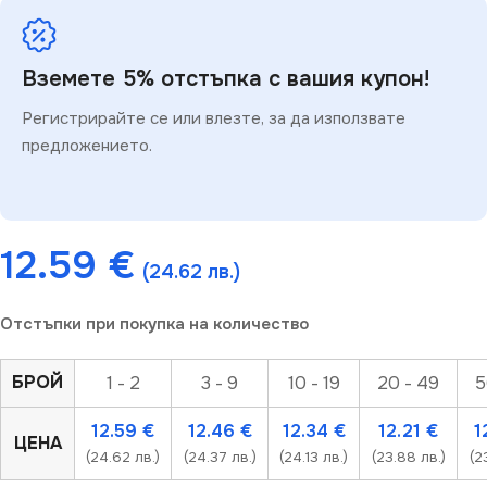
Вземете 5% отстъпка с вашия купон!
Регистрирайте се или влезте, за да използвате
предложението.
12.59
€
(24.62 лв.)
Отстъпки при покупка на количество
БРОЙ
1 - 2
3 - 9
10 - 19
20 - 49
5
12.59
€
12.46
€
12.34
€
12.21
€
1
ЦЕНА
(24.62 лв.)
(24.37 лв.)
(24.13 лв.)
(23.88 лв.)
(2