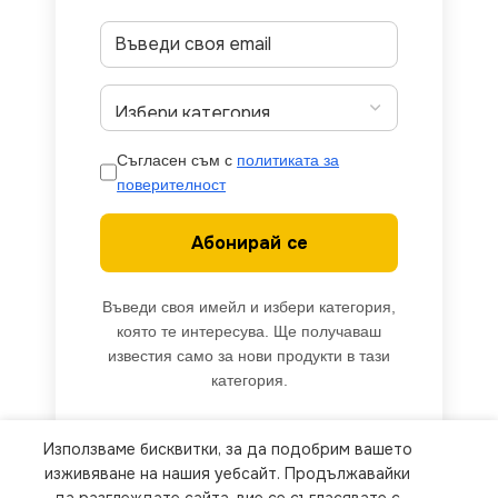
Съгласен съм с
политиката за
поверителност
Абонирай се
Въведи своя имейл и избери категория,
която те интересува. Ще получаваш
известия само за нови продукти в тази
категория.
Използваме бисквитки, за да подобрим вашето
We use cookies to improve your experience on our
изживяване на нашия уебсайт. Продължавайки