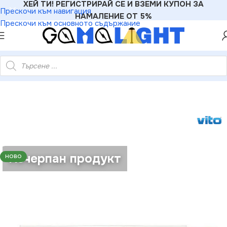
ХЕЙ ТИ! РЕГИСТРИРАЙ СЕ И ВЗЕМИ КУПОН ЗА
Прескочи към навигация
НАМАЛЕНИЕ ОТ 5%
Прескочи към основното съдържание
00080 Драйвер за ЛЕД Панел EOS и ANGEL-21 IP20 40W 220V
Изчерпан продукт
НОВО