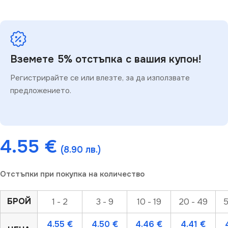
Вземете 5% отстъпка с вашия купон!
Регистрирайте се или влезте, за да използвате
предложението.
4.55
€
(8.90 лв.)
Отстъпки при покупка на количество
БРОЙ
1 - 2
3 - 9
10 - 19
20 - 49
5
4.55
€
4.50
€
4.46
€
4.41
€