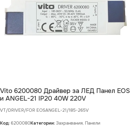
Изчерпан продукт
Vito 6200080 Драйвер за ЛЕД Панел EOS
и ANGEL-21 IP20 40W 220V
VT/DRIVER/FOR EOSANGEL-21/185-265V
Код:
6200080
Категории:
Захранвания
,
Панели