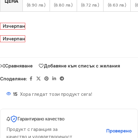
ЦЕНА
(8.90 лв.)
(8.80 лв.)
(8.72 лв.)
(8.63 лв.)
(
Изчерпан
Изчерпан
Сравняване
Добавяне към списък с желания
Споделяне:
15
Хора гледат този продукт сега!
Гарантирано качество
Продукт с гаранция за
Проверено
качество и удовлетвореност