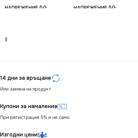
НАПРЕЖЕНИЕ (V)
НАПРЕЖЕНИЕ (V)
220V
,
42V
220V
СЕРИЯ
СЕРИЯ
BRAVO
AVAR
СТЕПЕН НА ЗАЩИТА
СТЕПЕН НА ЗАЩИТА
IP20
IP20
14 дни за връщане
Или замяна на продукт
МОЩНОСТ (W)
МОЩНОСТ (W)
40
45
Купони за намаление
При регистрация 5% и не само
Изгодни цени