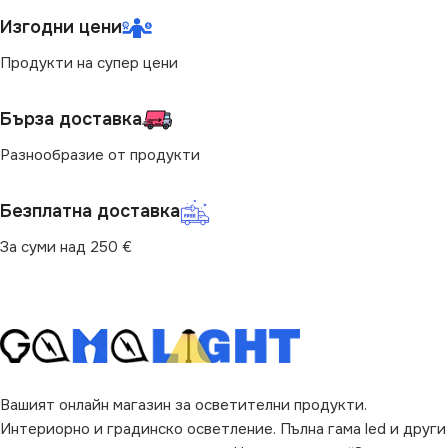
Изгодни цени
СТЕПЕН НА ЗАЩИТА
СВЕТЛИНЕН ПОТОК
Продукти на супер цени
(LM)
IP65
Бърза доставка
720
ЦВЯТ
Червен
Разнообразие от продукти
ПРЕДНАЗНАЧЕНИЕ
СВЕТЛИНЕН ПОТОК
Безплатна доставка
(LM)
за Барплот
,
за Детска Стая
,
За суми над 250 €
за Дневна
,
за Коридор
,
за
Кухня
,
за Магазин
,
за Офис
,
6
за Спалня
,
за Стена
,
за
Таван
,
за Хол
ДИМИРАНЕ
SMD
COB
Не се димира
Вашият онлайн магазин за осветителни продукти.
МОЩНОСТ / М
8W
Интериорно и градинско осветление. Пълна гама led и други