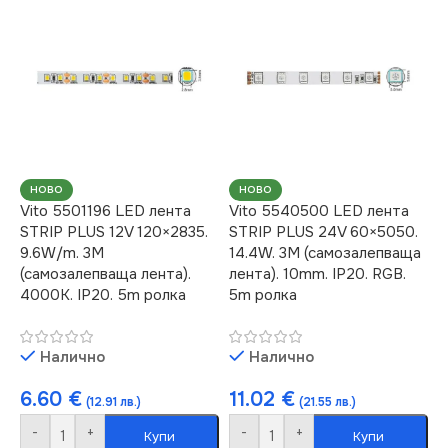
LED STRIP PLUS
ЦВЕТНА
ЦВЕТНА
ТЕМПЕРАТУРА (K)
ТЕМПЕРАТУРА (K)
RGBW
3000
ДИМИРАНЕ
НОВО
НОВО
НАПРЕЖЕНИЕ (V)
Vito 5501196 LED лента
Vito 5540500 LED лента
STRIP PLUS 12V 120×2835.
STRIP PLUS 24V 60×5050.
Димираща
9.6W/m. 3M
14.4W. 3M (самозалепваща
24V
(самозалепваща лента).
лента). 10mm. IP20. RGB.
НАПРЕЖЕНИЕ (V)
4000K. IP20. 5m ролка
5m ролка
СВЕТЛИНЕН ПОТОК
(LM)
24V
Налично
Налично
980
СВЕТЛИНЕН ПОТОК
6.60
€
11.02
€
(12.91 лв.)
(21.55 лв.)
(LM)
-
+
-
+
Купи
Купи
СТЕПЕН НА ЗАЩИТА