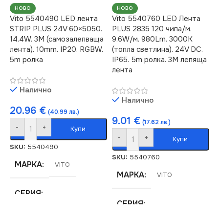
НОВО
НОВО
Vito 5540490 LED лента
Vito 5540760 LED Лента
STRIP PLUS 24V 60×5050.
PLUS 2835 120 чипа/м.
14.4W. 3M (самозалепваща
9.6W/м. 980Lm. 3000K
лента). 10mm. IP20. RGBW.
(топла светлина). 24V DC.
5m ролка
IP65. 5m ролка. 3M лепяща
лента
Налично
Налично
20.96
€
(40.99 лв.)
9.01
€
(17.62 лв.)
-
+
Купи
-
+
Купи
SKU:
5540490
SKU:
5540760
МАРКА
VITO
МАРКА
VITO
СЕРИЯ
СЕРИЯ
LED STRIP PLUS