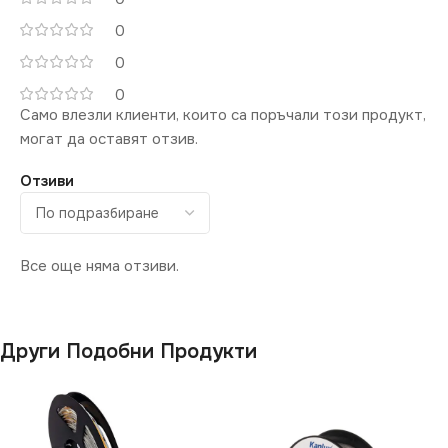
НАПРЕЖЕНИЕ (V)
НАПРЕЖЕНИЕ (V)
0
0
12V
24V
0
Само влезли клиенти, които са поръчали този продукт,
СВЕТЛИНЕН ПОТОК
СВЕТЛИНЕН ПОТОК
могат да оставят отзив.
(LM)
(LM)
Отзиви
980
1470
СТЕПЕН НА ЗАЩИТА
СТЕПЕН НА ЗАЩИТА
Все още няма отзиви.
IP20
IP20
Други Подобни Продукти