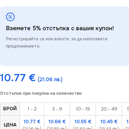
Вземете 5% отстъпка с вашия купон!
Регистрирайте се или влезте, за да използвате
предложението.
10.77
€
(21.06 лв.)
Отстъпки при покупка на количество
БРОЙ
1 - 2
3 - 9
10 - 19
20 - 49
10.77
€
10.66
€
10.55
€
10.45
€
ЦЕНА
(21.06 лв.)
(20.85 лв.)
(20.63 лв.)
(20.44 лв.)
(2