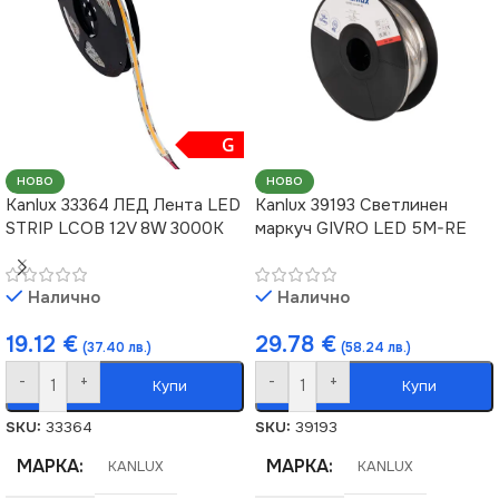
G
НОВО
НОВО
Kanlux 33364 ЛЕД Лента LED
Kanlux 39193 Светлинен
STRIP LCOB 12V 8W 3000K
маркуч GIVRO LED 5M-RE
Налично
Налично
19.12
€
29.78
€
(37.40 лв.)
(58.24 лв.)
-
+
-
+
Купи
Купи
SKU:
33364
SKU:
39193
МАРКА
МАРКА
KANLUX
KANLUX