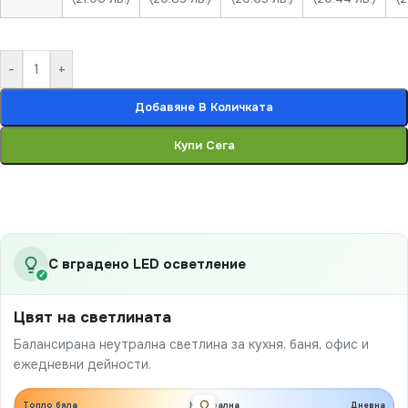
-
+
Добавяне В Количката
Купи Сега
С вградено LED осветление
✓
Цвят на светлината
Балансирана неутрална светлина за кухня, баня, офис и
ежедневни дейности.
Топло бяла
Неутрална
Дневна