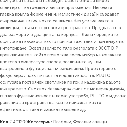
осигурява гъвкаво и надеждно осветление за широк
спектър от вътрешни и външни приложения. Неговата
гладка кръгла форма и минималистичен дизайн създават
съвременна визия, която се вписва без усилие както в
жилищни, така и в търговски пространства. Предлага се в
два размера и в два цвята на корпуса – бял и черен, като
осигурява гъвкавост както при монтаж, така и при визуално
интегриране. Осветителното тяло разполага с 3CCT DIP
превключвател, който позволява лесен избор на желаната
цветова температура според различните нужди,
настроение и функционални изисквания. Проектирано с
фокус върху практичността и адаптивността, PLUTO
осигурява постоянен светлинен поток и надеждна работа
във времето. Със своя балансиран съюз от модерен дизайн,
гъвкава функционалност и лесна употреба, PLUTO е идеално
решение за пространства, които изискват както
ефективност, така и изискан външен вид.
Код:
3401300
Категории:
Плафони
,
Фасадни аплици