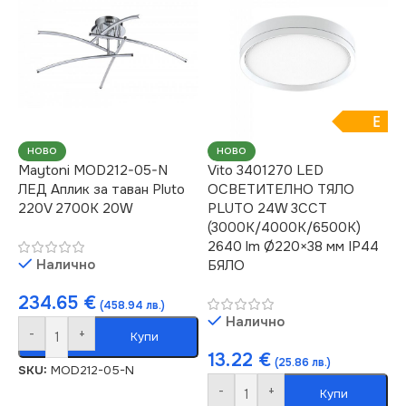
E
НОВО
НОВО
Maytoni MOD212-05-N
Vito 3401270 LED
ЛЕД Аплик за таван Pluto
ОСВЕТИТЕЛНО ТЯЛО
220V 2700K 20W
PLUTO 24W 3CCT
(3000K/4000K/6500K)
2640 lm Ø220×38 мм IP44
Налично
БЯЛО
234.65
€
(458.94 лв.)
Налично
-
+
Купи
13.22
€
(25.86 лв.)
SKU:
MOD212-05-N
-
+
Купи