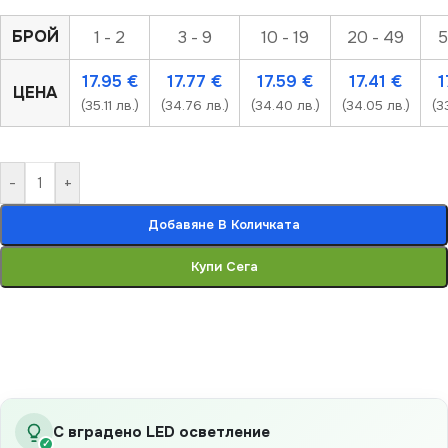
БРОЙ
1 - 2
3 - 9
10 - 19
20 - 49
5
17.95
€
17.77
€
17.59
€
17.41
€
1
ЦЕНА
(35.11 лв.)
(34.76 лв.)
(34.40 лв.)
(34.05 лв.)
(3
-
+
Добавяне В Количката
Купи Сега
С вградено LED осветление
✓