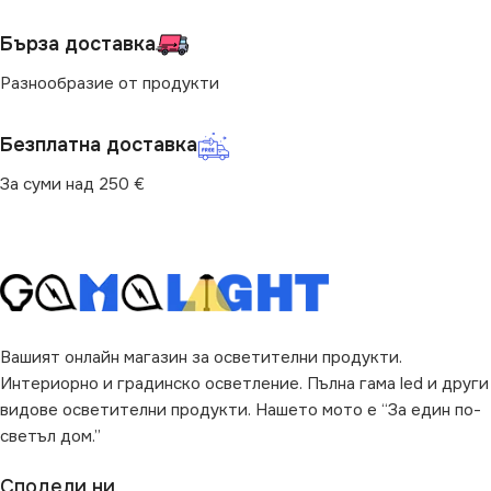
Бърза доставка
НАЧИН НА МОНТАЖ
МОЩНОСТ (W)
24
Разнообразие от продукти
Повърхностен
НАЧИН НА МОНТАЖ
Безплатна доставка
ПРЕДНАЗНАЧЕНИЕ
Повърхностен
За суми над 250 €
за Баня
,
за Веранда
,
за
ПРЕДНАЗНАЧЕНИЕ
Гараж
,
за Коридор
,
за Къща
,
за Магазин
,
за Офис
,
за
Стълби
,
за Таван
,
за Тераса
за Баня
,
за Веранда
,
за
Коридор
,
за Магазин
,
за
Офис
,
за Стълби
,
за Таван
,
ВИД
LED
за Тераса
Вашият онлайн магазин за осветителни продукти.
Интериорно и градинско осветление. Пълна гама led и други
ЦВЯТ
ВИД
Бяло
LED
видове осветителни продукти. Нашето мото е “За един по-
светъл дом.”
ФОРМА
ДИМИРАНЕ
Кръг
Сподели ни