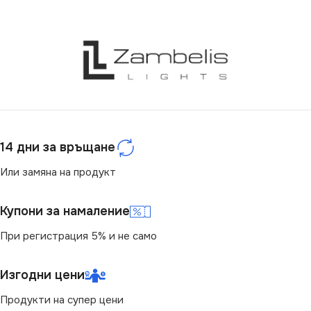
СЕРИЯ
ORTE
220V
ЦВЕТНА ТЕМПЕРАТУРА
СЕРИЯ
BENO
(K)
ЦВЕТНА ТЕМПЕРАТУРА
4000
(K)
СВЕТЛИНЕН ПОТОК
4000
14 дни за връщане
(LM)
Или замяна на продукт
СВЕТЛИНЕН ПОТОК
1600
(LM)
Купони за намаление
СТЕПЕН НА ЗАЩИТА
1920
При регистрация 5% и не само
IP54
СТЕПЕН НА ЗАЩИТА
Изгодни цени
Продукти на супер цени
МОЩНОСТ (W)
18
IP54