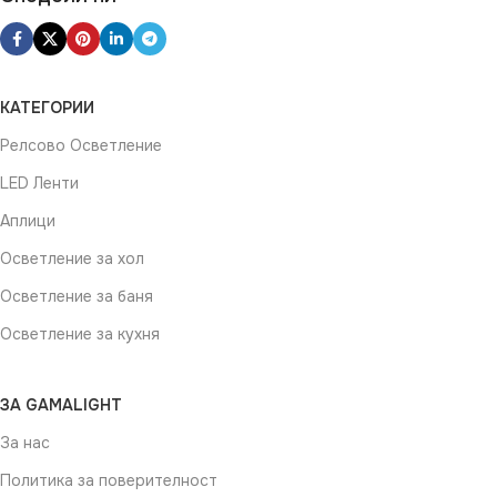
Не се димира
ЦВЯТ
Черно
КАТЕГОРИИ
Релсово Осветление
ФОРМА
Квадрат
LED Ленти
Аплици
Осветление за хол
Осветление за баня
Осветление за кухня
ЗА GAMALIGHT
За нас
Политика за поверителност