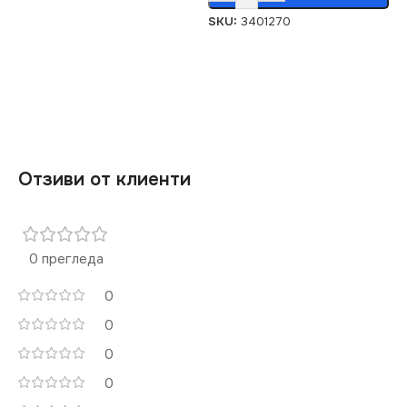
SKU:
3401270
Отзиви от клиенти
0 прегледа
0
0
0
0