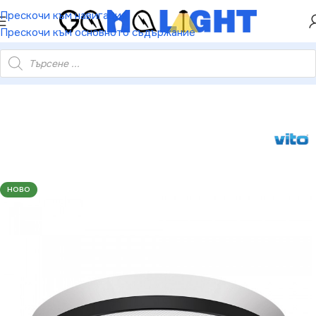
ХЕЙ ТИ! РЕГИСТРИРАЙ СЕ И ВЗЕМИ КУПОН ЗА
Прескочи към навигация
НАМАЛЕНИЕ ОТ 5%
Прескочи към основното съдържание
CT (3000K/4000K/6500K) 3300 lm Ø280×38 мм IP44 ЧЕРНО
НОВО