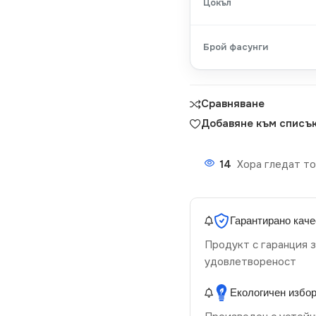
Цокъл
Брой фасунги
Сравняване
Добавяне към списък
14
Хора гледат то
Гарантирано каче
Продукт с гаранция з
удовлетвореност
Екологичен избо