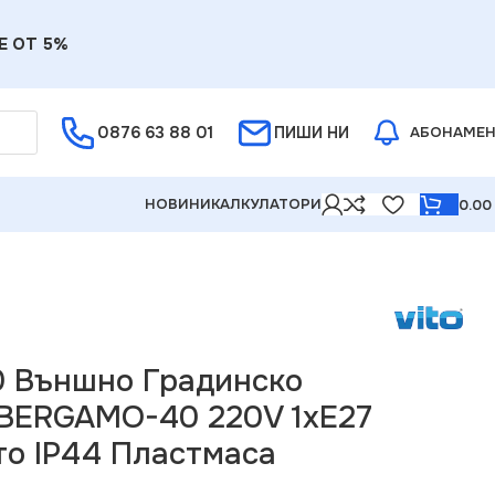
Е ОТ 5%
0876 63 88 01
ПИШИ НИ
АБОНАМЕ
НОВИНИ
КАЛКУЛАТОРИ
0.0
-40 220V 1xE27 Антично злато IP44 Пластмаса
0 Външно Градинско
BERGAMO-40 220V 1xE27
то IP44 Пластмаса