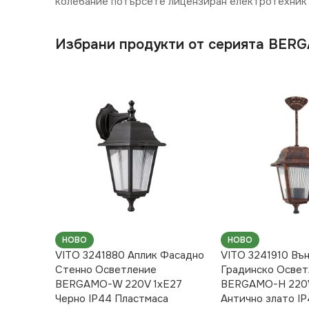
колебание потърсете лицензиран електротехник 
Избрани продукти от серията BER
НОВО
НОВО
VITO 3241880 Аплик Фасадно
VITO 3241910 Въ
Стенно Осветление
Градинско Освет
BERGAMO-W 220V 1xE27
BERGAMO-H 220V
Черно IP44 Пластмаса
Антично злато I