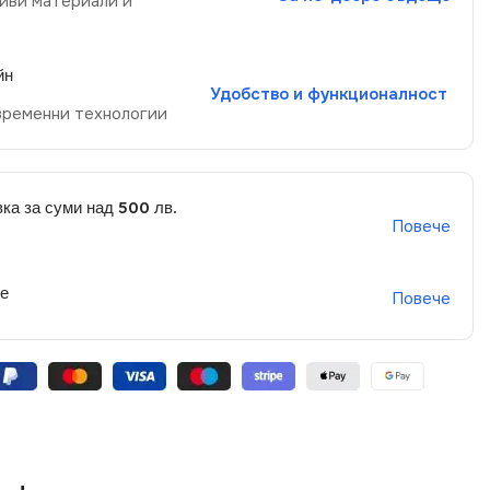
иви материали и
йн
Удобство и функционалност
временни технологии
ка за суми над 500 лв.
Повече
не
Повече