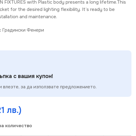
IXTURES with Plastic body presents a long lifetime.This
et for the desired lighting flexibility. It’s ready to be
stallation and maintenance.
:
Градински Фенери
пка с вашия купон!
 влезте, за да използвате предложението.
1 лв.)
на количество