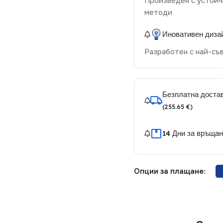
Произведен с устойч
методи
Иновативен диза
Разработен с най-съ
Безплатна достав
(255.65 €)
14 Дни за връща
Опции за плащане: