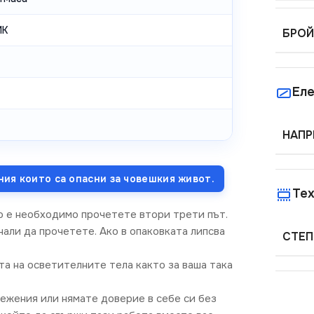
ИК
БРОЙ
Еле
НАПР
ния които са опасни за човешкия живот.
Тех
о е необходимо прочетете втори трети път.
али да прочетете. Ако в опаковката липсва
СТЕП
та на осветителните тела както за ваша така
режения или нямате доверие в себе си без