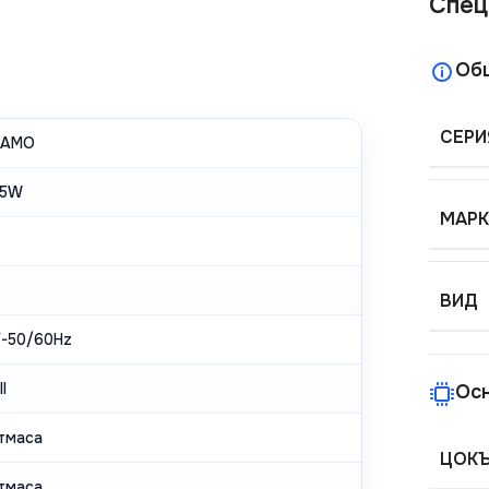
Спец
Об
СЕРИ
GAMO
15W
МАРК
ВИД
-50/60Hz
I
Ос
тмаса
ЦОК
тмаса