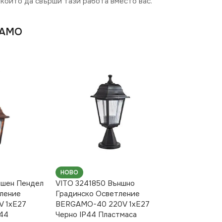
който да свърши тази работа вместо вас.
GAMO
НОВО
ншен Пендел
VITO 3241850 Външно
ление
Градинско Осветление
 1xE27
BERGAMO-40 220V 1xE27
P44
Черно IP44 Пластмаса