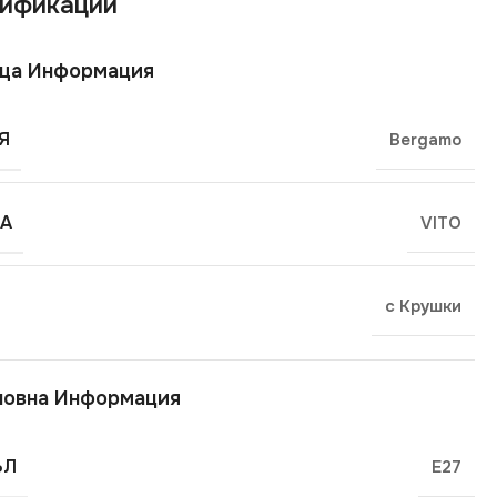
ификации
ща Информация
Я
Bergamo
А
VITO
с Крушки
новна Информация
ЪЛ
E27