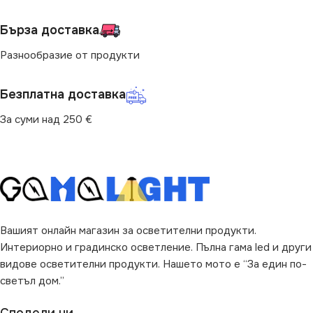
ЦВЕТНА ТЕМПЕРАТУРА
ДИМИРАНЕ
(K)
Бърза доставка
Не се димира
Разнообразие от продукти
4000
ЦВЕТНА ТЕМПЕРАТУРА
Безплатна доставка
НАЧИН НА МОНТАЖ
(K)
За суми над 250 €
Вграждане
4000
ПРЕДНАЗНАЧЕНИЕ
НАЧИН НА МОНТАЖ
за Барплот
,
за Детска Стая
,
Вграждане
за Дневна
,
за Коридор
,
за
Вашият онлайн магазин за осветителни продукти.
Кухня
,
за Магазин
,
за Окачен
Таван
,
за Офис
,
за Спалня
,
ПРЕДНАЗНАЧЕНИЕ
Интериорно и градинско осветление. Пълна гама led и други
за Таван
,
за Трапезария
,
за
видове осветителни продукти. Нашето мото е “За един по-
Хол
светъл дом.”
за Окачен Таван
ВИД
LED
Сподели ни