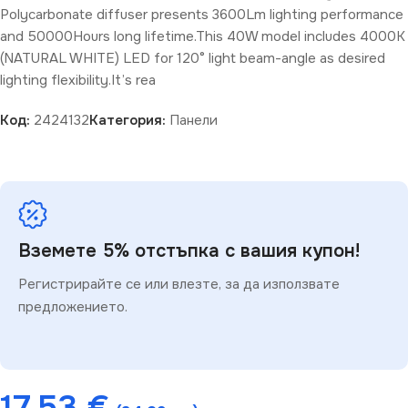
Polycarbonate diffuser presents 3600Lm lighting performance
and 50000Hours long lifetime.This 40W model includes 4000K
(NATURAL WHITE) LED for 120° light beam-angle as desired
lighting flexibility.It’s rea
Код:
2424132
Категория:
Панели
Вземете 5% отстъпка с вашия купон!
Регистрирайте се или влезте, за да използвате
предложението.
17.53
€