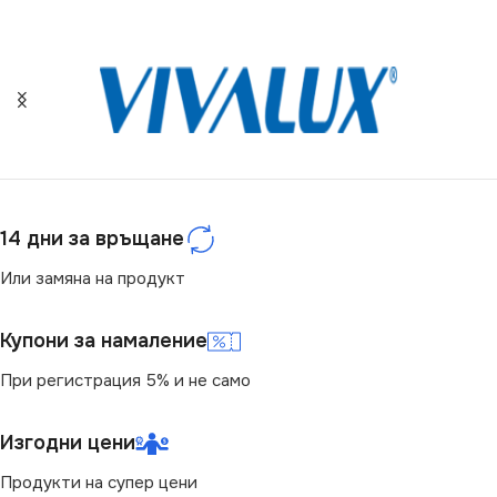
НАПРЕЖЕНИЕ (V)
НАПРЕЖЕНИЕ (V)
220V
220V
МОЩНОСТ (W)
СТЕПЕН НА ЗАЩИТА
36
14 дни за връщане
IP20
СВЕТЛИНЕН ПОТОК
(LM)
Или замяна на продукт
СВЕТЛИНЕН ПОТОК
(LM)
3900
Купони за намаление
При регистрация 5% и не само
900
СТЕПЕН НА ЗАЩИТА
МОЩНОСТ (W)
Изгодни цени
12
IP20
,
IP44
Продукти на супер цени