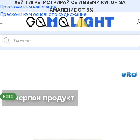
ХЕЙ ТИ! РЕГИСТРИРАЙ СЕ И ВЗЕМИ КУПОН ЗА
Прескочи към навигация
НАМАЛЕНИЕ ОТ 5%
Прескочи към основното съдържание
 ПАНЕЛ VENUS-PR 40W 4000K 3600Lm БЯЛ с Трансформатор
Изчерпан продукт
НОВО