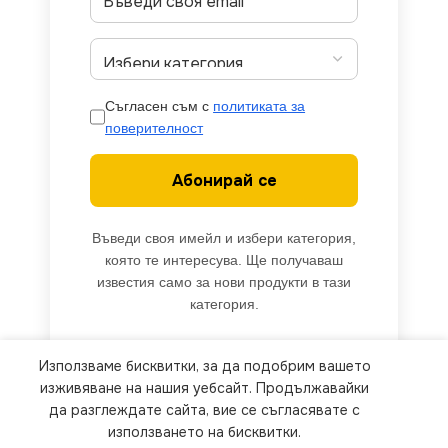
Съгласен съм с
политиката за
поверителност
Абонирай се
Въведи своя имейл и избери категория,
която те интересува. Ще получаваш
известия само за нови продукти в тази
категория.
Използваме бисквитки, за да подобрим вашето
We use cookies to improve your experience on our
изживяване на нашия уебсайт. Продължавайки
website. By browsing this website, you agree to
да разглеждате сайта, вие се съгласявате с
използването на бисквитки.
our use of cookies.