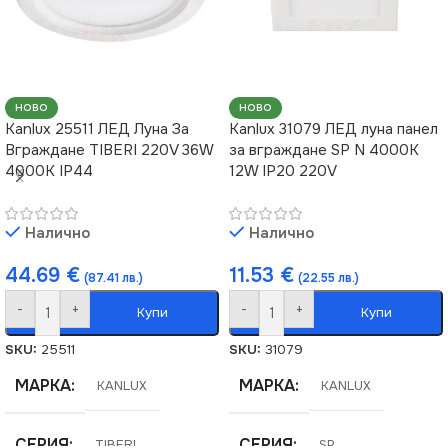
Вграждане
ВИД
LED
НОВО
НОВО
Kanlux 25511 ЛЕД Луна За
Kanlux 31079 ЛЕД луна панел
Вграждане TIBERI 220V 36W
за вграждане SP N 4000K
ФОРМА
Квадрат
4000K IP44
12W IP20 220V
Налично
Налично
44.69
€
11.53
€
(87.41 лв.)
(22.55 лв.)
-
+
-
+
Купи
Купи
SKU:
25511
SKU:
31079
МАРКА
МАРКА
KANLUX
KANLUX
СЕРИЯ
СЕРИЯ
TIBERI
SP