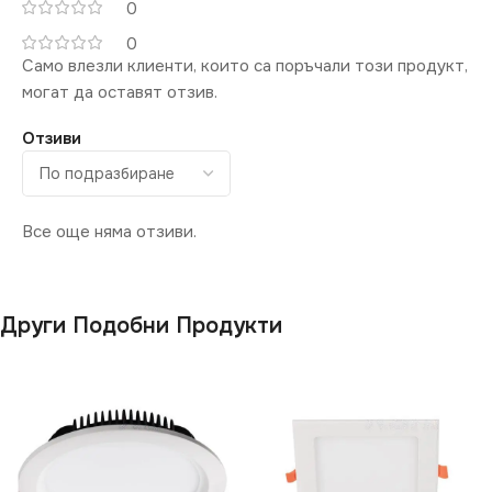
IP20
0
0
СВЕТЛИНЕН ПОТОК
Само влезли клиенти, които са поръчали този продукт,
(LM)
могат да оставят отзив.
Отзиви
3600
ЦВЕТНА
ТЕМПЕРАТУРА (K)
Все още няма отзиви.
6400
Други Подобни Продукти
ПРЕДНАЗНАЧЕНИЕ
за Магазин
,
за Окачен
Таван
,
за Офис
,
за Таван
НАЧИН НА МОНТАЖ