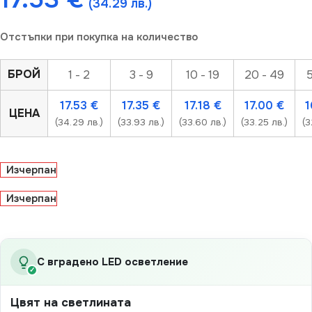
(34.29 лв.)
Отстъпки при покупка на количество
БРОЙ
1 - 2
3 - 9
10 - 19
20 - 49
5
17.53
€
17.35
€
17.18
€
17.00
€
1
ЦЕНА
(34.29 лв.)
(33.93 лв.)
(33.60 лв.)
(33.25 лв.)
(3
Изчерпан
Изчерпан
С вградено LED осветление
✓
Цвят на светлината