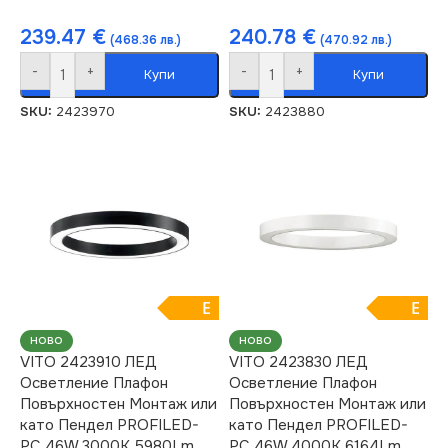
239.47
€
240.78
€
(468.36 лв.)
(470.92 лв.)
-
+
-
+
Купи
Купи
SKU:
2423970
SKU:
2423880
E
E
НОВО
НОВО
VITO 2423910 ЛЕД
VITO 2423830 ЛЕД
Осветление Плафон
Осветление Плафон
Повърхностен Монтаж или
Повърхностен Монтаж или
като Пендел PROFILED-
като Пендел PROFILED-
PC 46W 3000K 5980Lm
PC 46W 4000K 6164Lm