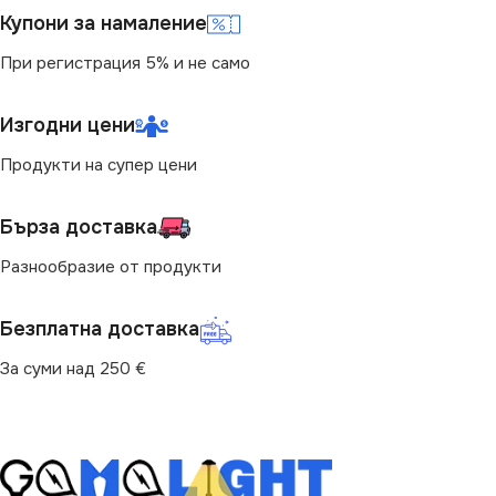
3
СТЕПЕН НА ЗАЩИТА
Купони за намаление
При регистрация 5% и не само
НАЧИН НА МОНТАЖ
IP65
Изгодни цени
Повърхностен
Продукти на супер цени
ПРЕДНАЗНАЧЕНИЕ
Бърза доставка
за Барплот
,
за Детска Стая
,
за Дневна
,
за Коридор
,
за
Разнообразие от продукти
Кухня
,
за Магазин
,
за Офис
,
за Спалня
,
за Таван
,
за
Трапезария
,
за Хол
Безплатна доставка
За суми над 250 €
ВИД
с Крушки
ЦВЯТ
Златисто