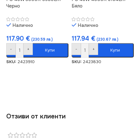
Черно
Бяло
Налично
Налично
117.90
€
117.94
€
(230.59 лв.)
(230.67 лв.)
-
+
-
+
Купи
Купи
SKU:
2423910
SKU:
2423830
Отзиви от клиенти