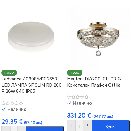
НОВО
НОВО
Ledvance 4099854102653
Maytoni DIA700-CL-03-G
LED ЛАМПА SF SLIM RD 260
Кристален Плафон Ottilia
P 26W 840 IP65
Налично
Налично
331.20
€
(647.77 лв.)
29.35
€
(57.40 лв.)
-
+
Купи