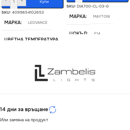
-
+
Купи
SKU:
DIA700-CL-03-G
SKU:
4099854102653
МАРКА
MAYTONI
МАРКА
LEDVANCE
ЦОКЪЛ
E14
ЦВЕТНА ТЕМПЕРАТУРА
(K)
СЕРИЯ
Ottilia
4000
НАПРЕЖЕНИЕ (V)
МОЩНОСТ (W)
26
220V
СВЕТЛИНЕН ПОТОК
СТЕПЕН НА ЗАЩИТА
(LM)
14 дни за връщане
IP20
105
,
2800
Или замяна на продукт
БРОЙ ФАСУНГИ