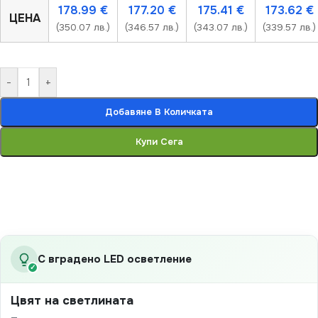
178.99
€
177.20
€
175.41
€
173.62
€
ЦЕНА
(350.07 лв.)
(346.57 лв.)
(343.07 лв.)
(339.57 лв.)
-
+
Добавяне В Количката
Купи Сега
С вградено LED осветление
✓
Цвят на светлината