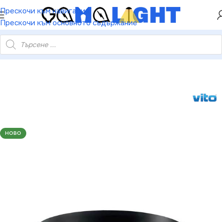
ХЕЙ ТИ! РЕГИСТРИРАЙ СЕ И ВЗЕМИ КУПОН ЗА
Прескочи към навигация
НАМАЛЕНИЕ ОТ 5%
Прескочи към основното съдържание
аж или като Пендел PROFILED-PC 72W 3000K 9360Lm Черно
НОВО