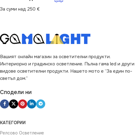
Трапезария
,
за Хол
За суми над 250 €
ЦВЯТ
Бяло
ВИД
с Крушки
ФОРМА
Кръг
ЦВЯТ
Златисто
ФОРМА
Кръг
Вашият онлайн магазин за осветителни продукти.
Интериорно и градинско осветление. Пълна гама led и други
видове осветителни продукти. Нашето мото е “За един по-
светъл дом.”
Сподели ни
КАТЕГОРИИ
Релсово Осветление