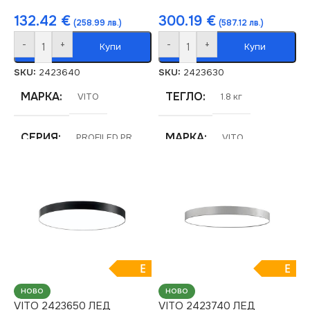
132.42
€
300.19
€
(258.99 лв.)
(587.12 лв.)
-
+
-
+
Купи
Купи
SKU:
2423640
SKU:
2423630
МАРКА
ТЕГЛО
VITO
1.8 кг
СЕРИЯ
МАРКА
PROFILED PR
VITO
ЦВЕТНА
СЕРИЯ
PROFILED PR
ТЕМПЕРАТУРА (K)
ЦВЕТНА
3000
ТЕМПЕРАТУРА (K)
ДИМИРАНЕ
E
E
6500
НОВО
НОВО
Не се димира
VITO 2423650 ЛЕД
VITO 2423740 ЛЕД
ДИМИРАНЕ