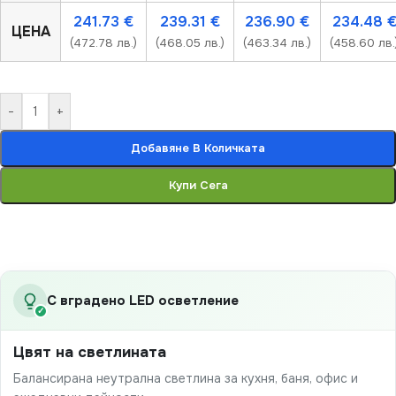
241.73
€
239.31
€
236.90
€
234.48
ЦЕНА
(472.78 лв.)
(468.05 лв.)
(463.34 лв.)
(458.60 лв.
-
+
Добавяне В Количката
Купи Сега
С вградено LED осветление
✓
Цвят на светлината
Балансирана неутрална светлина за кухня, баня, офис и