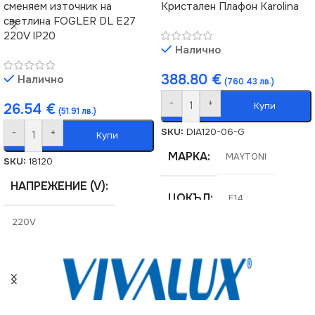
сменяем източник на
Кристален Плафон Karolina
ВИД
LED
светлина FOGLER DL E27
220V IP20
ЦВЯТ
Сиво
Налично
ЦВЯТ
Черно
388.80
€
ФОРМА
Налично
Кръг
(760.43 лв.)
ФОРМА
Кръг
-
+
Купи
26.54
€
(51.91 лв.)
SKU:
DIA120-06-G
-
+
Купи
МАРКА
MAYTONI
SKU:
18120
НАПРЕЖЕНИЕ (V)
ЦОКЪЛ
E14
220V
СЕРИЯ
Karolina
СЕРИЯ
FOGLER
НАПРЕЖЕНИЕ (V)
ЦОКЪЛ
E27