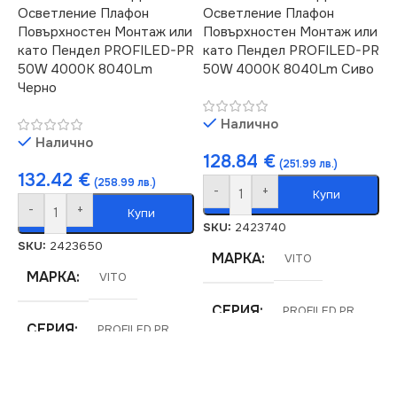
Осветление Плафон
Осветление Плафон
Повърхностен Монтаж или
Повърхностен Монтаж или
НАПРЕЖЕНИЕ (V)
Не се димира
като Пендел PROFILED-PR
като Пендел PROFILED-PR
50W 4000K 8040Lm
50W 4000K 8040Lm Сиво
Черно
220V
НАПРЕЖЕНИЕ (V)
Налично
МОЩНОСТ (W)
50
220V
Налично
128.84
€
(251.99 лв.)
132.42
€
(258.99 лв.)
СВЕТЛИНЕН ПОТОК
МОЩНОСТ (W)
120
-
+
Купи
(LM)
-
+
Купи
SKU:
2423740
СВЕТЛИНЕН ПОТОК
SKU:
2423650
7800
МАРКА
(LM)
VITO
МАРКА
VITO
СТЕПЕН НА ЗАЩИТА
16560
СЕРИЯ
PROFILED PR
СЕРИЯ
PROFILED PR
IP20
СТЕПЕН НА ЗАЩИТА
ЦВЕТНА
ЦВЕТНА
ТЕМПЕРАТУРА (K)
ЕНЕРГИЕН КЛАС