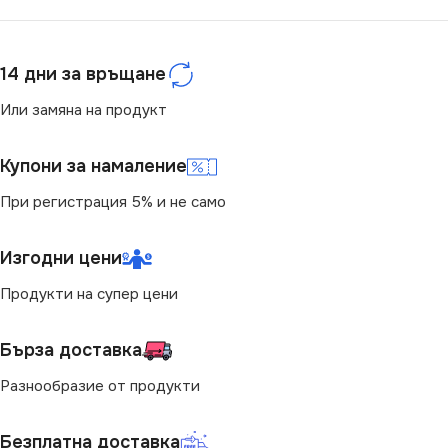
220V
СТЕПЕН НА ЗАЩИТА
СТЕПЕН НА ЗАЩИТА
14 дни за връщане
IP20
Или замяна на продукт
IP20
НАЧИН НА МОНТАЖ
Купони за намаление
БРОЙ ФАСУНГИ
6
При регистрация 5% и не само
Повърхностен
НАЧИН НА МОНТАЖ
ДОПЪЛНИТЕЛНИ
Изгодни цени
ОПЦИИ
Повърхностен
Продукти на супер цени
Със Сензор
ПРЕДНАЗНАЧЕНИЕ
Бърза доставка
БРОЙ ФАСУНГИ
за Барплот
,
за Детска Стая
,
Разнообразие от продукти
2
за Дневна
,
за Коридор
,
за
Кухня
,
за Магазин
,
за Офис
,
за Спалня
,
за Таван
,
за
Безплатна доставка
ВИД
с Крушки