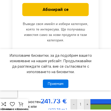
Абонирай се
Въведи своя имейл и избери категория,
която те интересува. Ще получаваш
известия само за нови продукти в тази
категория.
Използваме бисквитки, за да подобрим вашето
We use cookies to improve your experience on our
изживяване на нашия уебсайт. Продължавайки
website. By browsing this website, you agree to
да разглеждате сайта, вие се съгласявате с
използването на бисквитки.
our use of cookies.
VITO
Приемам
Приемам
ПОВЕЧЕ ИНФОРМАЦИЯ
2423590 ЛЕД
Осветление
Плафон
241.73
€
Повърхностен
-
+
Монтаж или
равняване
Списък с желания
Количка
(472.78 лв.)