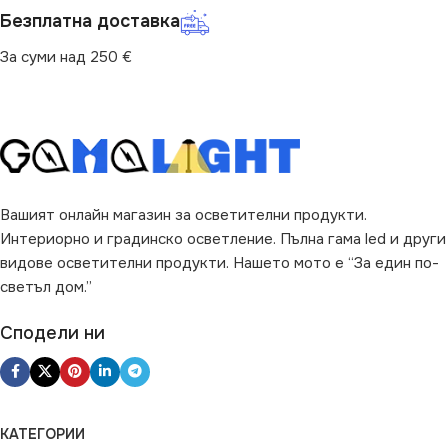
Хол
Безплатна доставка
Вграждане
За суми над 250 €
ВИД
с Крушки
ПРЕДНАЗНАЧЕНИЕ
за Стена
,
за Стълби
ВИД
LED
Вашият онлайн магазин за осветителни продукти.
Интериорно и градинско осветление. Пълна гама led и други
видове осветителни продукти. Нашето мото е “За един по-
ФОРМА
Квадрат
светъл дом.”
Сподели ни
КАТЕГОРИИ