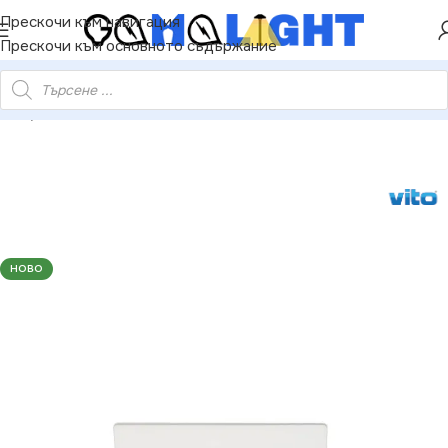
Прескочи към навигация
НАМАЛЕНИЕ ОТ 5%
Прескочи към основното съдържание
Д Луна Панел За Вграждане LENA-SX 3W 300Lm 6000K Бяло
НОВО