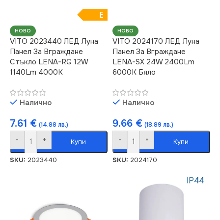
E
НОВО
НОВО
VITO 2023440 ЛЕД Луна
VITO 2024170 ЛЕД Луна
Панел За Вграждане
Панел За Вграждане
Стъкло LENA-RG 12W
LENA-SX 24W 2400Lm
1140Lm 4000K
6000K Бяло
Налично
Налично
7.61
€
9.66
€
(14.88 лв.)
(18.89 лв.)
-
+
-
+
Купи
Купи
SKU:
2023440
SKU:
2024170