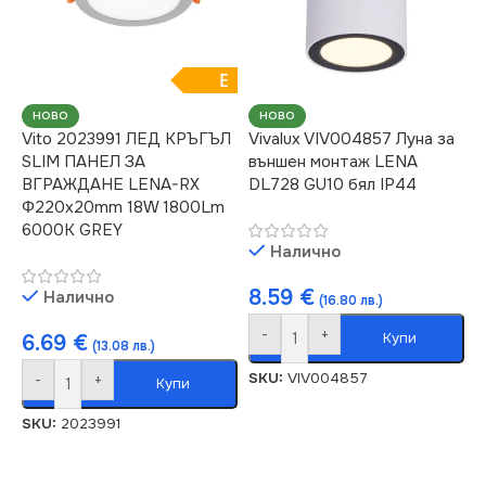
E
НОВО
НОВО
Vito 2023991 ЛЕД КРЪГЪЛ
Vivalux VIV004857 Луна за
SLIM ПАНЕЛ ЗА
външен монтаж LENA
ВГРАЖДАНЕ LENA-RX
DL728 GU10 бял IP44
Φ220x20mm 18W 1800Lm
6000K GREY
Налично
8.59
€
Налично
(16.80 лв.)
-
+
Купи
6.69
€
(13.08 лв.)
SKU:
VIV004857
-
+
Купи
SKU:
2023991