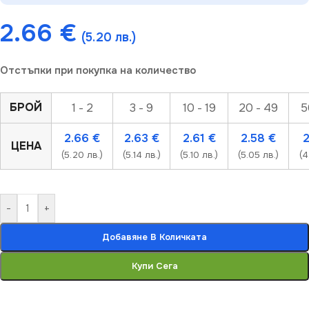
2.66
€
(5.20 лв.)
Отстъпки при покупка на количество
БРОЙ
1 - 2
3 - 9
10 - 19
20 - 49
5
2.66
€
2.63
€
2.61
€
2.58
€
ЦЕНА
(5.20 лв.)
(5.14 лв.)
(5.10 лв.)
(5.05 лв.)
(4
-
+
Добавяне В Количката
Купи Сега