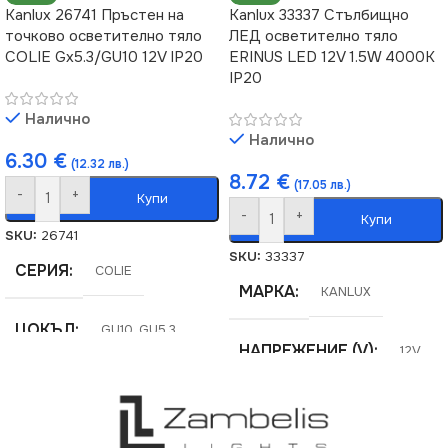
Kanlux 26741 Пръстен на
Kanlux 33337 Стълбищно
точково осветително тяло
ЛЕД осветително тяло
COLIE Gx5.3/GU10 12V IP20
ERINUS LED 12V 1.5W 4000K
IP20
Налично
Налично
6.30
€
(12.32 лв.)
8.72
€
(17.05 лв.)
-
+
Купи
-
+
Купи
SKU:
26741
SKU:
33337
СЕРИЯ
COLIE
МАРКА
KANLUX
ЦОКЪЛ
GU10
,
GU5.3
НАПРЕЖЕНИЕ (V)
12V
СТЕПЕН НА ЗАЩИТА
СЕРИЯ
ERINUS
IP20