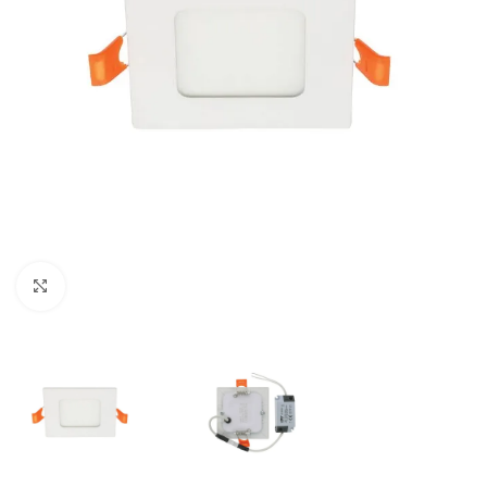
Щракнете за уголемяване