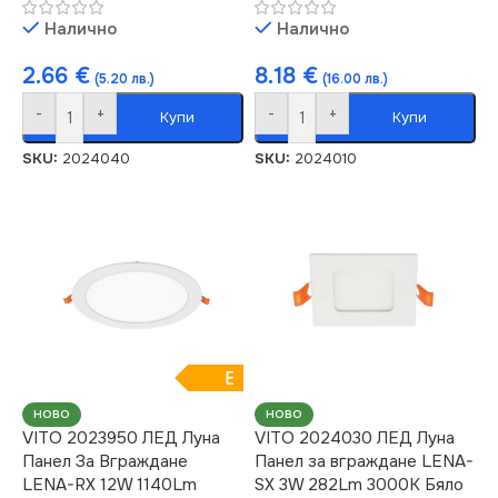
Налично
Налично
2.66
€
8.18
€
(5.20 лв.)
(16.00 лв.)
-
+
-
+
Купи
Купи
SKU:
2024040
SKU:
2024010
E
НОВО
НОВО
VITO 2023950 ЛЕД Луна
VITO 2024030 ЛЕД Луна
Панел За Вграждане
Панел за вграждане LENA-
LENA-RX 12W 1140Lm
SX 3W 282Lm 3000K Бяло