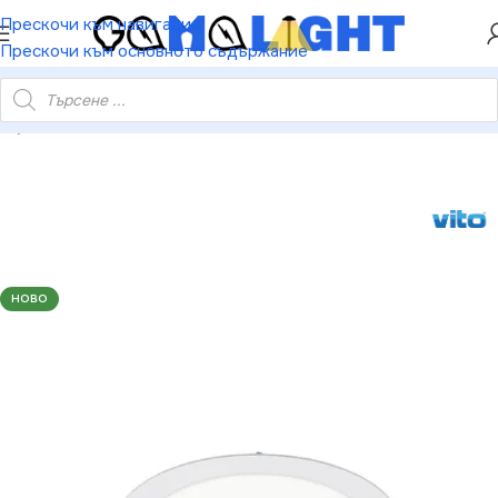
ХЕЙ ТИ! РЕГИСТРИРАЙ СЕ И ВЗЕМИ КУПОН ЗА
Прескочи към навигация
НАМАЛЕНИЕ ОТ 5%
Прескочи към основното съдържание
 Луна Панел За Вграждане LENA-RX 12W 1200Lm 6000K Бяло
НОВО