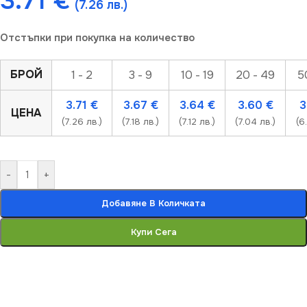
3.71
€
(7.26 лв.)
Отстъпки при покупка на количество
БРОЙ
1 - 2
3 - 9
10 - 19
20 - 49
5
3.71
€
3.67
€
3.64
€
3.60
€
3
ЦЕНА
(7.26 лв.)
(7.18 лв.)
(7.12 лв.)
(7.04 лв.)
(6
-
+
Добавяне В Количката
Купи Сега