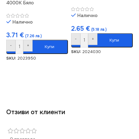
4000K Бяло
Налично
Налично
2.65
€
(5.18 лв.)
3.71
€
(7.26 лв.)
-
+
Купи
-
+
Купи
SKU:
2024030
SKU:
2023950
Отзиви от клиенти