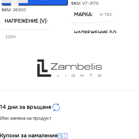
SKU:
VT-3170
SKU:
26300
МАРКА
V-TAC
НАПРЕЖЕНИЕ (V)
НАПРЕЖЕНИЕ (V)
220V
220V
СЕРИЯ
QULES
СЕРИЯ
VT-876
ЦОКЪЛ
GU10
ЦОКЪЛ
GU10
СТЕПЕН НА ЗАЩИТА
СТЕПЕН НА ЗАЩИТА
14 дни за връщане
IP44/20
Или замяна на продукт
IP20
НАЧИН НА МОНТАЖ
Купони за намаление
ВИД
с Крушки