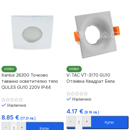
НОВО
НОВО
Kanlux 26300 Точково
V-TAC VT-3170 GU10
таванно осветително тяло
Отливка Квадрат Бяла
QULES GU10 220V IP44
Налично
Налично
4.17
€
(8.16 лв.)
8.85
€
(17.31 лв.)
-
+
Купи
-
+
Купи