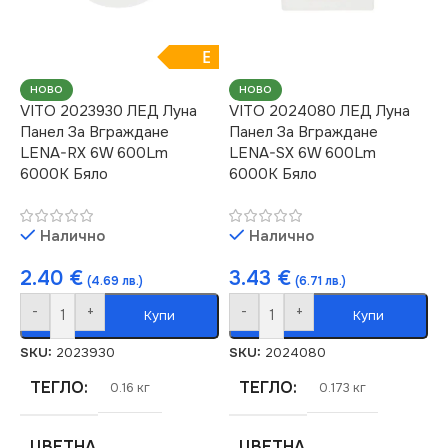
6000
ДИМИРАНЕ
ДИМИРАНЕ
E
Не се димира
НОВО
НОВО
Не се димира
VITO 2023930 ЛЕД Луна
VITO 2024080 ЛЕД Луна
НАПРЕЖЕНИЕ (V)
Панел За Вграждане
Панел За Вграждане
LENA-RX 6W 600Lm
LENA-SX 6W 600Lm
НАПРЕЖЕНИЕ (V)
6000K Бяло
6000K Бяло
220V
220V
МОЩНОСТ (W)
6
Налично
Налично
МОЩНОСТ (W)
18
2.40
€
3.43
€
(4.69 лв.)
(6.71 лв.)
СВЕТЛИНЕН ПОТОК
(LM)
-
+
-
+
Купи
Купи
СВЕТЛИНЕН ПОТОК
(LM)
SKU:
2023930
SKU:
2024080
540
ТЕГЛО
ТЕГЛО
0.16 кг
0.173 кг
1800
СТЕПЕН НА ЗАЩИТА
ЦВЕТНА
ЦВЕТНА