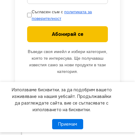
Съгласен съм с
политиката за
поверителност
Абонирай се
Въведи своя имейл и избери категория,
която те интересува. Ще получаваш
известия само за нови продукти в тази
категория.
Използваме бисквитки, за да подобрим вашето
We use cookies to improve your experience on our
изживяване на нашия уебсайт. Продължавайки
website. By browsing this website, you agree to
да разглеждате сайта, вие се съгласявате с
използването на бисквитки.
our use of cookies.
Приемам
Приемам
ПОВЕЧЕ ИНФОРМАЦИЯ
VITO
2023510