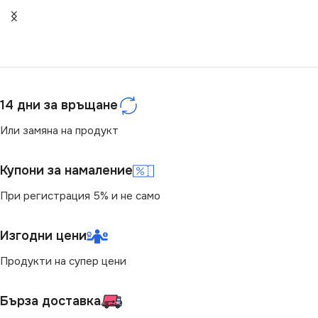
ЦОКЪЛ
GU10
,
GU5.3
ЦВЕТНА ТЕМПЕРАТУРА
(K)
СТЕПЕН НА ЗАЩИТА
3000
IP20
14 дни за връщане
СВЕТЛИНЕН ПОТОК
НАПРЕЖЕНИЕ (V)
Или замяна на продукт
(LM)
12V
,
220V
Купони за намаление
13
При регистрация 5% и не само
НАЧИН НА МОНТАЖ
СТЕПЕН НА ЗАЩИТА
Изгодни цени
Вграждане
IP20
Продукти на супер цени
БРОЙ ФАСУНГИ
1
МОЩНОСТ (W)
1.3
Бърза доставка