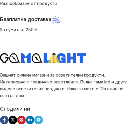
ПРЕДНАЗНАЧЕНИЕ
НАЧИН НА МОНТАЖ
Разнообразие от продукти
за Барплот
,
за Детска Стая
,
Вграждане
Безплатна доставка
за Дневна
,
за Коридор
,
за
Кухня
,
за Магазин
,
за Окачен
За суми над 250 €
Таван
,
за Офис
,
за Спалня
,
ПРЕДНАЗНАЧЕНИЕ
за Таван
,
за Трапезария
,
за
Хол
за Стена
,
за Стълби
ВИД
с Крушки
ВИД
LED
ФОРМА
Кръг
Вашият онлайн магазин за осветителни продукти.
ФОРМА
Интериорно и градинско осветление. Пълна гама led и други
Квадрат
видове осветителни продукти. Нашето мото е “За един по-
светъл дом.”
Сподели ни