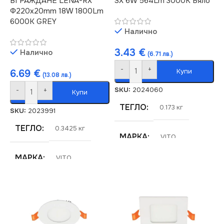
ВГРАЖДАНЕ LENA-RX
SX 6W 564Lm 3000K Бяло
Φ220x20mm 18W 1800Lm
6000K GREY
Налично
3.43
€
Налично
(6.71 лв.)
-
+
Купи
6.69
€
(13.08 лв.)
SKU:
2024060
-
+
Купи
ТЕГЛО
0.173 кг
SKU:
2023991
ТЕГЛО
0.3425 кг
МАРКА
VITO
МАРКА
VITO
ЦВЕТНА
ТЕМПЕРАТУРА (K)
ЦВЕТНА
ТЕМПЕРАТУРА (K)
3000