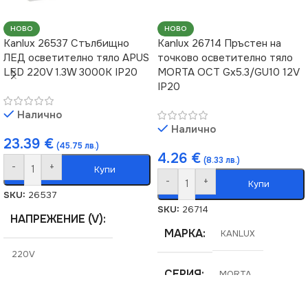
Магазин
,
за Окачен Таван
,
за Барплот
,
за Детска
за Офис
,
за Спалня
,
за
Стая
,
за Дневна
,
за
НОВО
НОВО
Таван
,
за Трапезария
,
за
Коридор
,
за Кухня
,
за
Хол
Kanlux 26537 Стълбищно
Kanlux 26714 Пръстен на
Магазин
,
за Окачен Таван
,
ЛЕД осветително тяло APUS
точково осветително тяло
за Офис
,
за Спалня
,
за
Таван
,
за Трапезария
,
за
LED 220V 1.3W 3000K IP20
MORTA OCT Gx5.3/GU10 12V
ВИД
LED
Хол
IP20
Налично
ВИД
ФОРМА
LED
Квадрат
Налично
23.39
€
(45.75 лв.)
4.26
€
ФОРМА
(8.33 лв.)
Кръг
-
+
Купи
-
+
Купи
SKU:
26537
SKU:
26714
НАПРЕЖЕНИЕ (V)
МАРКА
KANLUX
220V
СЕРИЯ
MORTA
СЕРИЯ
APUS