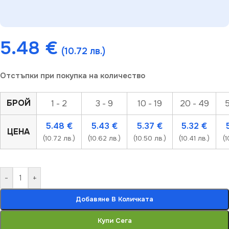
5.48
€
(10.72 лв.)
Отстъпки при покупка на количество
БРОЙ
1 - 2
3 - 9
10 - 19
20 - 49
5
5.48
€
5.43
€
5.37
€
5.32
€
ЦЕНА
(10.72 лв.)
(10.62 лв.)
(10.50 лв.)
(10.41 лв.)
(1
-
+
Добавяне В Количката
Купи Сега