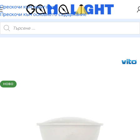
ХЕЙ ТИ! РЕГИСТРИРАЙ СЕ И ВЗЕМИ КУПОН ЗА
Прескочи към навигация
НАМАЛЕНИЕ ОТ 5%
Прескочи към основното съдържание
515790 ЛЕД Лампа BASIS MR16 6.5W GU5.3 540Lm 6400K 220V
НОВО