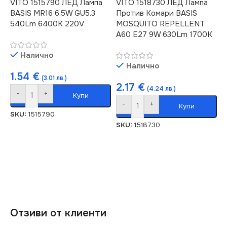
VITO 1515790 ЛЕД Лампа
VITO 1518730 ЛЕД Лампа
BASIS MR16 6.5W GU5.3
Против Комари BASIS
540Lm 6400K 220V
MOSQUITO REPELLENT
A60 E27 9W 630Lm 1700K
Налично
Налично
1.54
€
(3.01 лв.)
2.17
€
(4.24 лв.)
-
+
Купи
-
+
Купи
SKU:
1515790
SKU:
1518730
Отзиви от клиенти