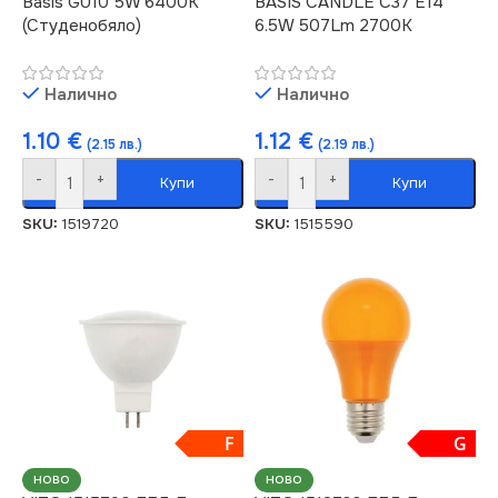
Basis GU10 5W 6400K
BASIS CANDLE C37 E14
(Студенобяло)
6.5W 507Lm 2700K
Налично
Налично
1.10
€
1.12
€
(2.15 лв.)
(2.19 лв.)
-
+
-
+
Купи
Купи
SKU:
1519720
SKU:
1515590
F
G
НОВО
НОВО