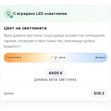
С вградено LED осветление
✓
Цвят на светлината
Ярка дневна светлина, подходяща за работни помещения,
гаражи, складове и пространства, изискващи добра
видимост.
Топло бяла
Неутрална
Дневна
6400 K
ДНЕВНА БЯЛА СВЕТЛИНА
Цокъл
GU5.3