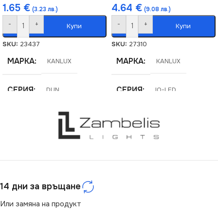
1.65
€
4.64
€
(3.23 лв.)
(9.08 лв.)
-
+
-
+
Купи
Купи
SKU:
23437
SKU:
27310
МАРКА
МАРКА
KANLUX
KANLUX
СЕРИЯ
СЕРИЯ
DUN
IQ-LED
ЦВЕТНА ТЕМПЕРАТУРА
НАПРЕЖЕНИЕ (V)
(K)
220V
3000
ДИМИРАНЕ
ЦОКЪЛ
E14
14 дни за връщане
Не се димира
Или замяна на продукт
НАПРЕЖЕНИЕ (V)