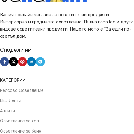
Вашият онлайн магазин за осветителни продукти.
Не се димира
Интериорно и градинско осветление. Пълна гама led и други
видове осветителни продукти. Нашето мото е “За един по-
ВИД НА КРУШКАТА
светъл дом.”
Свещ
Сподели ни
КАТЕГОРИИ
Релсово Осветление
LED Ленти
Аплици
Осветление за хол
Осветление за баня