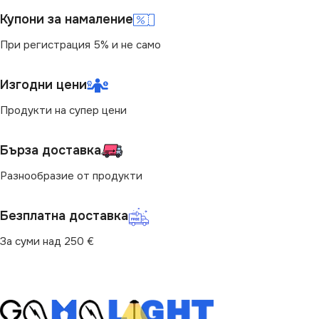
ЦВЕТНА ТЕМПЕРАТУРА
Купони за намаление
(K)
220V
При регистрация 5% и не само
4000
МОЩНОСТ (W)
6.5
Изгодни цени
ЦОКЪЛ
E27
ЕНЕРГИЕН КЛАС
E
Продукти на супер цени
МОЩНОСТ (W)
7.5
ФОРМА НА ЛАМПАТА
Бърза доставка
Разнообразие от продукти
СВЕТЛИНЕН ПОТОК
C37
(LM)
Безплатна доставка
СВЕТЛИНЕН ПОТОК
830
(LM)
За суми над 250 €
ФОРМА НА ЛАМПАТА
806
G45
ДИМИРАНЕ