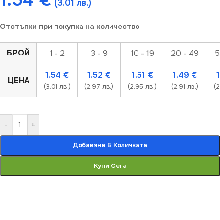
1.54
€
(3.01 лв.)
Отстъпки при покупка на количество
БРОЙ
1 - 2
3 - 9
10 - 19
20 - 49
5
1.54
€
1.52
€
1.51
€
1.49
€
ЦЕНА
(3.01 лв.)
(2.97 лв.)
(2.95 лв.)
(2.91 лв.)
(2
-
+
Добавяне В Количката
Купи Сега