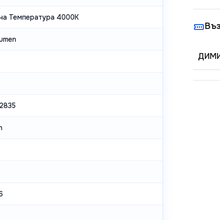
на Температура 4000K
Въ
lumen
ДИМИ
2835
n
6