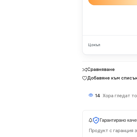
Цокъл
Сравняване
Добавяне към списък
14
Хора гледат то
Гарантирано каче
Продукт с гаранция з