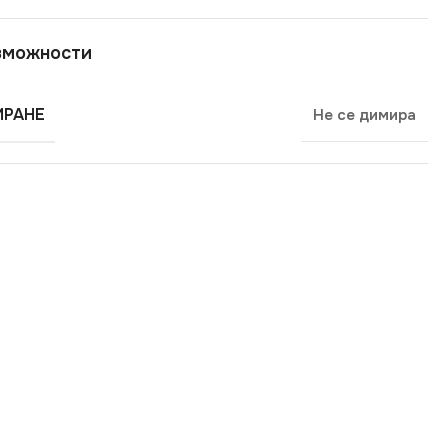
зможности
РАНЕ
Не се димира