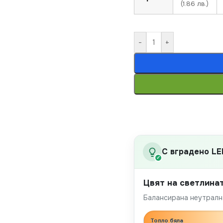
(1.86 лв.)
-
+
С вградено LE
✓
Цвят на светлина
Балансирана неутрална
Топло бяла