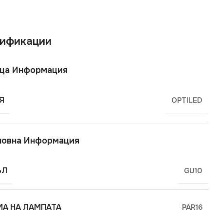
ификации
ща Информация
Я
OPTILED
новна Информация
ЪЛ
GU10
А НА ЛАМПАТА
PAR16