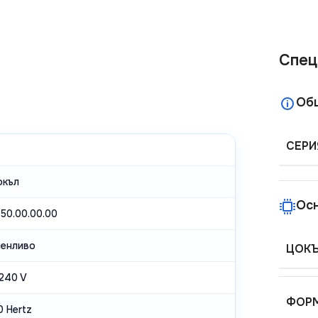
Спец
Об
СЕРИ
окъл
Ос
.50.00.00.00
енливо
ЦОК
240 V
ФОРМ
0 Hertz