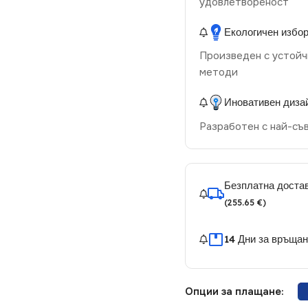
удовлетвореност
Екологичен избо
Произведен с устойч
методи
Иновативен диза
Разработен с най-съ
Безплатна достав
(255.65 €)
14 Дни за връща
Опции за плащане: