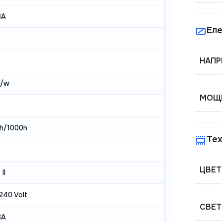
3А
Еле
НАПР
m/w
МОЩН
h/1000h
Тех
ЦВЕТ
II
240 Volt
СВЕТ
3А