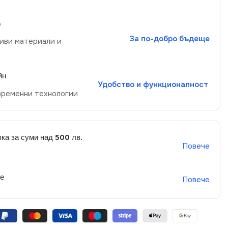
р
За по-добро бъдеще
иви материали и
йн
Удобство и функционалност
временни технологии
ка за суми над 500 лв.
Повече
не
Повече