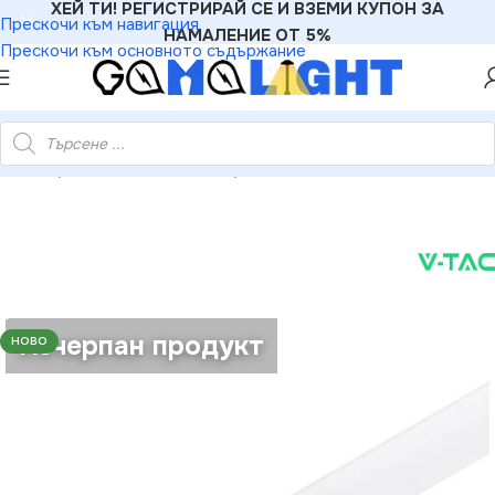
ХЕЙ ТИ! РЕГИСТРИРАЙ СЕ И ВЗЕМИ КУПОН ЗА
Прескочи към навигация
НАМАЛЕНИЕ ОТ 5%
Прескочи към основното съдържание
С Дифузер За LED Лента Алуминиев Бял 2000 x 23.5 x 10mm
Изчерпан продукт
НОВО