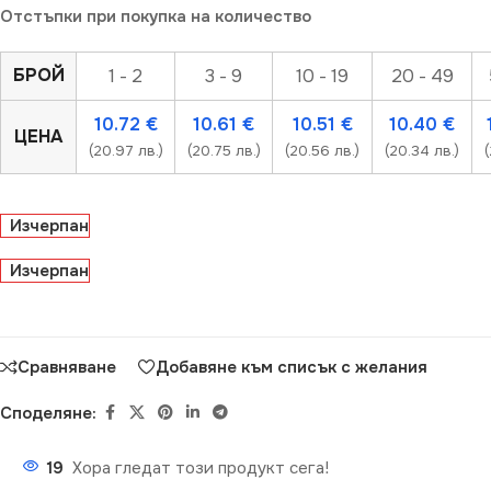
Отстъпки при покупка на количество
БРОЙ
1 - 2
3 - 9
10 - 19
20 - 49
10.72
€
10.61
€
10.51
€
10.40
€
ЦЕНА
(20.97 лв.)
(20.75 лв.)
(20.56 лв.)
(20.34 лв.)
(
Изчерпан
Изчерпан
Сравняване
Добавяне към списък с желания
Споделяне:
19
Хора гледат този продукт сега!