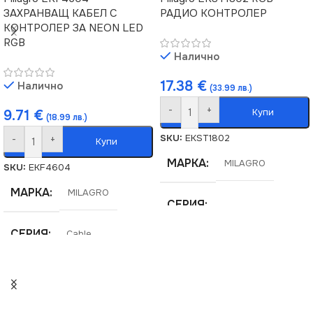
ЗАХРАНВАЩ КАБЕЛ С
РАДИО КОНТРОЛЕР
КОНТРОЛЕР ЗА NEON LED
RGB
Налично
17.38
€
Налично
(33.99 лв.)
-
+
Купи
9.71
€
(18.99 лв.)
SKU:
EKST1802
-
+
Купи
МАРКА
MILAGRO
SKU:
EKF4604
МАРКА
MILAGRO
СЕРИЯ
СЕРИЯ
Cable
LED CONTROLLER
ЦВЕТНА ТЕМПЕРАТУРА
НАПРЕЖЕНИЕ (V)
12V
(K)