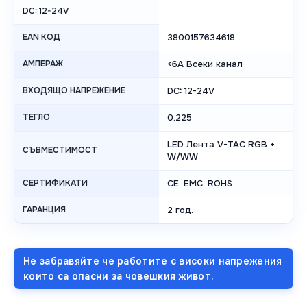
DC: 12-24V
EAN КОД
3800157634618
АМПЕРАЖ
<6A Всеки канал
ВХОДЯЩО НАПРЕЖЕНИЕ
DC: 12-24V
ТЕГЛО
0.225
LED Лента V-TAC RGB +
СЪВМЕСТИМОСТ
W/WW
СЕРТИФИКАТИ
CE. EMC. ROHS
ГАРАНЦИЯ
2 год.
Не забравяйте че работите с високи напрежения
които са опасни за човешкия живот.