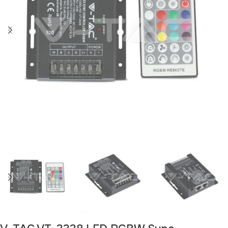
Изчерпан продукт
Изчерпано
Изчерпано
Изчерпано