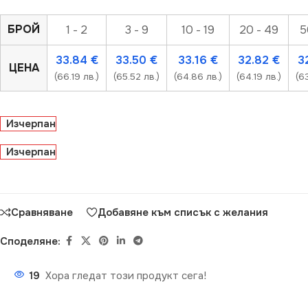
БРОЙ
1 - 2
3 - 9
10 - 19
20 - 49
5
33.84
€
33.50
€
33.16
€
32.82
€
3
ЦЕНА
(66.19 лв.)
(65.52 лв.)
(64.86 лв.)
(64.19 лв.)
(6
Изчерпан
Изчерпан
Сравняване
Добавяне към списък с желания
Споделяне:
19
Хора гледат този продукт сега!