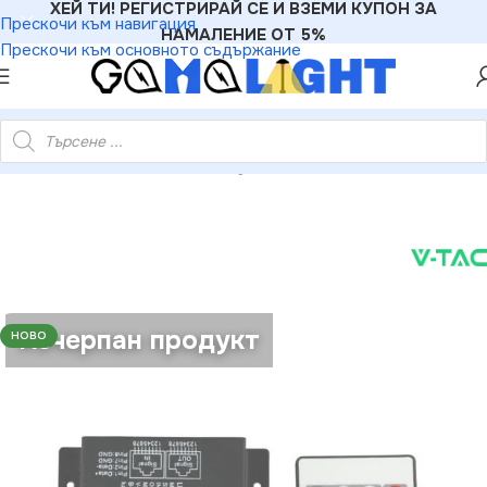
ХЕЙ ТИ! РЕГИСТРИРАЙ СЕ И ВЗЕМИ КУПОН ЗА
Прескочи към навигация
НАМАЛЕНИЕ ОТ 5%
Прескочи към основното съдържание
»
V-TAC VT-3338 LED RGBW Sync Контролер с 24B BF Димер
Изчерпан продукт
НОВО