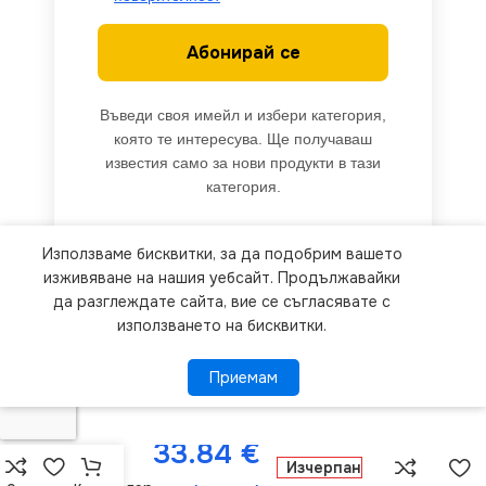
Абонирай се
Въведи своя имейл и избери категория,
която те интересува. Ще получаваш
известия само за нови продукти в тази
категория.
Използваме бисквитки, за да подобрим вашето
We use cookies to improve your experience on our
изживяване на нашия уебсайт. Продължавайки
website. By browsing this website, you agree to
да разглеждате сайта, вие се съгласявате с
използването на бисквитки.
our use of cookies.
Приемам
Приемам
ПОВЕЧЕ ИНФОРМАЦИЯ
V-TAC VT-
3338 LED
33.84
€
RGBW
Sync
Изчерпан