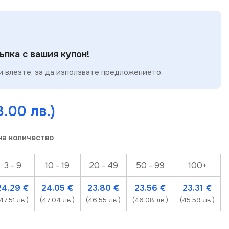
пка с вашия купон!
 влезте, за да използвате предложението.
8.00 лв.)
на количество
н продукт
ерпан
Изчерпа
Изч
3 - 9
10 - 19
20 - 49
50 - 99
100+
дукт
про
24.29
€
24.05
€
23.80
€
23.56
€
23.31
€
47.51 лв.)
(47.04 лв.)
(46.55 лв.)
(46.08 лв.)
(45.59 лв.)