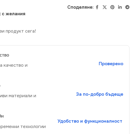
Споделяне:
 с желания
зи продукт сега!
ство
Проверено
а качество и
р
За по-добро бъдеще
иви материали и
йн
Удобство и функционалност
временни технологии