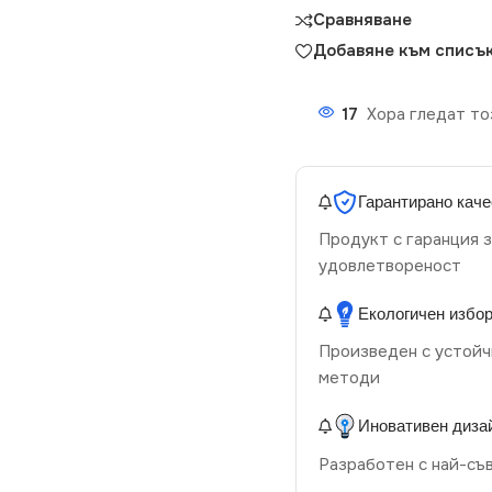
Сравняване
Добавяне към списък
17
Хора гледат то
Гарантирано каче
Продукт с гаранция з
удовлетвореност
Екологичен избо
Произведен с устойч
методи
Иновативен диза
Разработен с най-съ