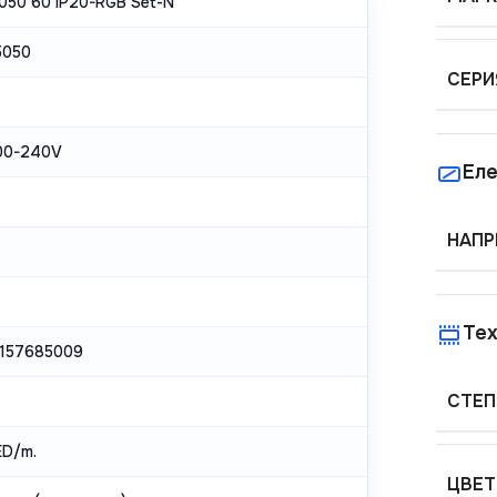
050 60 IP20-RGB Set-N
5050
СЕРИ
00-240V
Еле
НАПР
Тех
157685009
СТЕП
ED/m.
ЦВЕТ