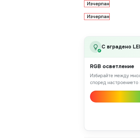
Изчерпан
Изчерпан
С вградено LE
✓
RGB осветление
Избирайте между множ
според настроението 