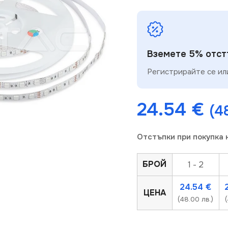
Вземете 5% отстъ
Регистрирайте се или
24.54
€
(4
Отстъпки при покупка 
ерпан
Изчерпа
Изч
БРОЙ
1 - 2
одукт
про
24.54
€
ЦЕНА
(48.00 лв.)
(