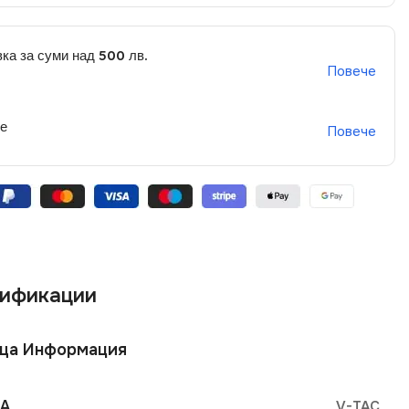
ка за суми над 500 лв.
Повече
не
Повече
ификации
ща Информация
А
V-TAC