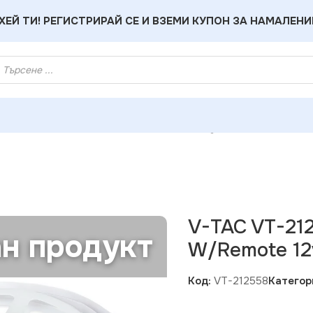
ХЕЙ ТИ! РЕГИСТРИРАЙ СЕ И ВЗЕМИ КУПОН ЗА НАМАЛЕНИ
и
»
V-TAC VT-212558 LED Strip RGB Set Light Kit W/Remote 12
V-TAC VT-212
н продукт
W/Remote 12
Код:
VT-212558
Категор