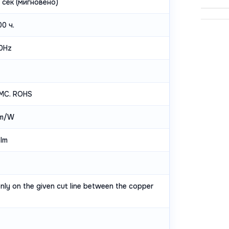
 сек (мигновено)
0 ч.
0Hz
EMC. ROHS
lm/W
 lm
nly on the given cut line between the copper