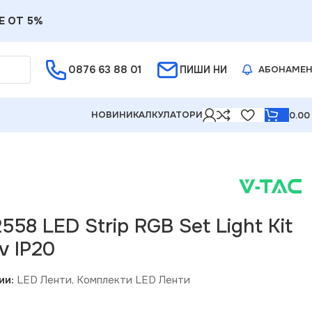
Е ОТ 5%
0876 63 88 01
ПИШИ НИ
АБОНАМЕ
НОВИНИ
КАЛКУЛАТОРИ
0.0
v IP20
558 LED Strip RGB Set Light Kit
v IP20
ии:
LED Ленти
,
Комплекти LED Ленти