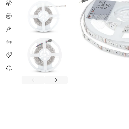
Изчерпано
Изчерпано
Изчерпано
Изч
пр
Изчерпано