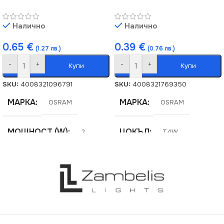
Налично
Налично
0.65
€
0.39
€
(1.27 лв.)
(0.76 лв.)
-
+
-
+
Купи
Купи
SKU:
4008321096791
SKU:
4008321769350
МАРКА
МАРКА
OSRAM
OSRAM
МОЩНОСТ (W)
ЦОКЪЛ
2
T4W
СВЕТЛИНЕН ПОТОК
МОЩНОСТ (W)
4
(LM)
10.2