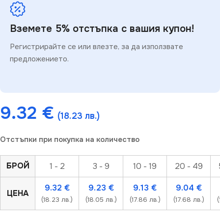
Вземете 5% отстъпка с вашия купон!
Регистрирайте се или влезте, за да използвате
предложението.
9.32
€
(18.23 лв.)
Отстъпки при покупка на количество
БРОЙ
1 - 2
3 - 9
10 - 19
20 - 49
9.32
€
9.23
€
9.13
€
9.04
€
ЦЕНА
(18.23 лв.)
(18.05 лв.)
(17.86 лв.)
(17.68 лв.)
(