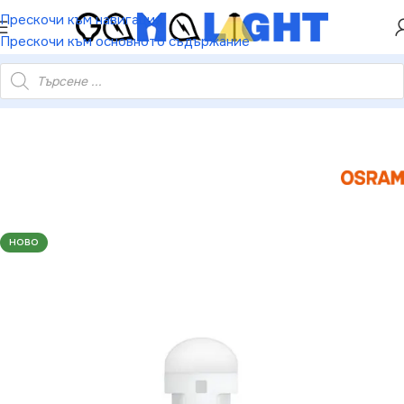
ХЕЙ ТИ! РЕГИСТРИРАЙ СЕ И ВЗЕМИ КУПОН ЗА
Прескочи към навигация
НАМАЛЕНИЕ ОТ 5%
Прескочи към основното съдържание
НА LED ЛАМПА 2825DWP-02B12V W5W 6000K 1W W2.1X9.5D
НОВО