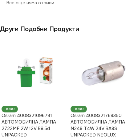
Все още няма отзиви.
Други Подобни Продукти
НОВО
НОВО
Osram 4008321096791
Osram 4008321769350
АВТОМОБИЛНА ЛАМПА
АВТОМОБИЛНА ЛАМПА
2722MF 2W 12V B8.5d
N249 T4W 24V BA9S
UNPACKED
UNPACKED NEOLUX