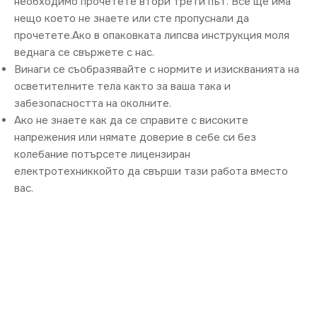
необходимо прочетете втори трети път. Все ще има
нещо което не знаете или сте пропуснали да
прочетете.Ако в опаковката липсва инструкция моля
веднага се свържете с нас.
Винаги се съобразявайте с нормите и изискванията на
осветителните тела както за ваша така и
забезопасността на околните.
Ако не знаете как да се справите с високите
напрежения или нямате доверие в себе си без
колебание потърсете лицензиран
електротехниккойто да свърши тази работа вместо
вас.