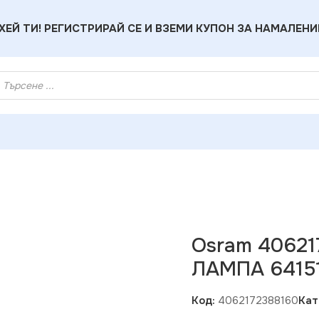
ХЕЙ ТИ! РЕГИСТРИРАЙ СЕ И ВЗЕМИ КУПОН ЗА НАМАЛЕНИ
4062172388160 АВТОМОБИЛНА ЛАМПА 64151NL H3 55W 12V
Osram 4062
ЛАМПА 6415
Код:
4062172388160
Кат