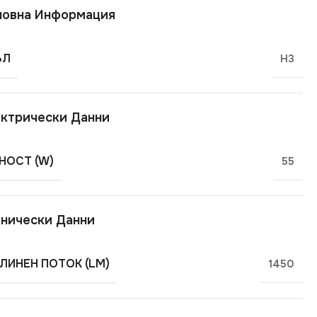
новна Информация
ЪЛ
H3
ктрически Данни
ОСТ (W)
55
нически Данни
ЛИНЕН ПОТОК (LM)
1450