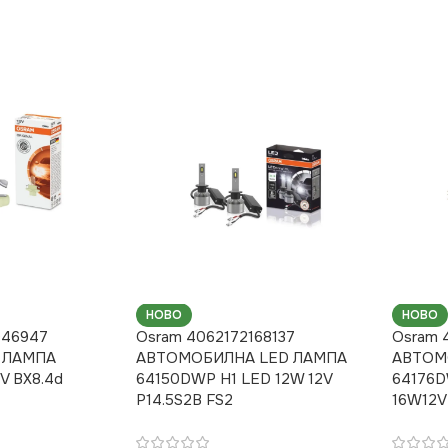
НОВО
НОВО
046947
Osram 4062172168137
Osram 
 ЛАМПА
АВТОМОБИЛНА LED ЛАМПА
АВТОМ
V BX8.4d
64150DWP H1 LED 12W 12V
64176D
P14.5S2B FS2
16W12V