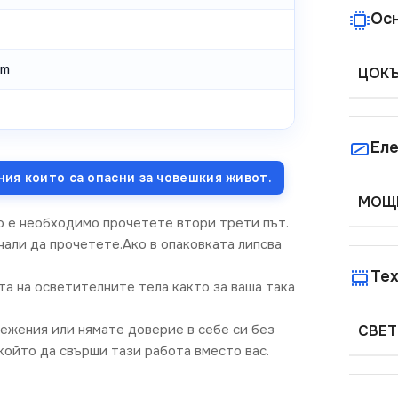
Ос
lm
ЦОК
Еле
ния които са опасни за човешкия живот.
МОЩН
о е необходимо прочетете втори трети път.
нали да прочетете.Ако в опаковката липсва
Тех
та на осветителните тела както за ваша така
режения или нямате доверие в себе си без
СВЕТ
ойто да свърши тази работа вместо вас.