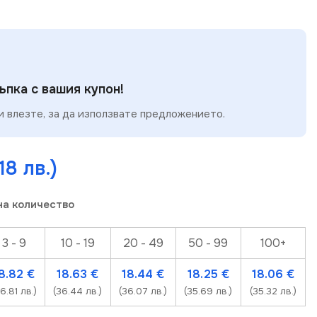
пка с вашия купон!
 влезте, за да използвате предложението.
18 лв.)
на количество
3 - 9
10 - 19
20 - 49
50 - 99
100+
18.82
€
18.63
€
18.44
€
18.25
€
18.06
€
6.81 лв.)
(36.44 лв.)
(36.07 лв.)
(35.69 лв.)
(35.32 лв.)