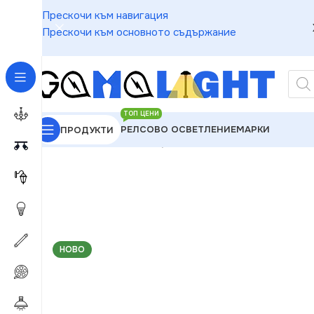
Прескочи към навигация
Прескочи към основното съдържание
ТОП ЦЕНИ
РЕЛСОВО ОСВЕТЛЕНИЕ
МАРКИ
ПРОДУКТИ
GAMALIGHT
»
LED крушки за автомобили
»
Osram 
НОВО