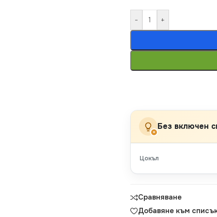
-
+
Без включен с
×
Цокъл
Сравняване
Добавяне към списък