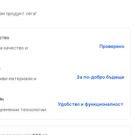
зи продукт сега!
ство
Проверено
а качество и
р
За по-добро бъдеще
иви материали и
йн
Удобство и функционалност
временни технологии