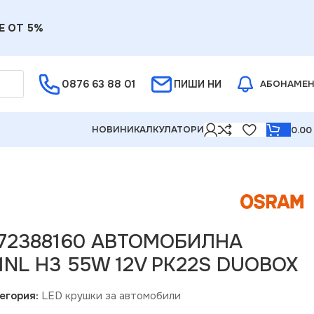
Е ОТ 5%
0876 63 88 01
ПИШИ НИ
АБОНАМЕ
НОВИНИ
КАЛКУЛАТОРИ
0.0
 PK22S DUOBOX
172388160 АВТОМОБИЛНА
1NL H3 55W 12V PK22S DUOBOX
егория:
LED крушки за автомобили