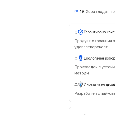
19
Хора гледат то
Гарантирано каче
Продукт с гаранция з
удовлетвореност
Екологичен избо
Произведен с устойч
методи
Иновативен диза
Разработен с най-съ