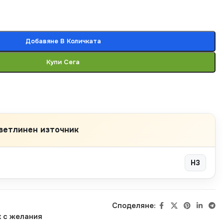
Добавяне В Количката
Купи Сега
ветлинен източник
H3
Споделяне:
 с желания