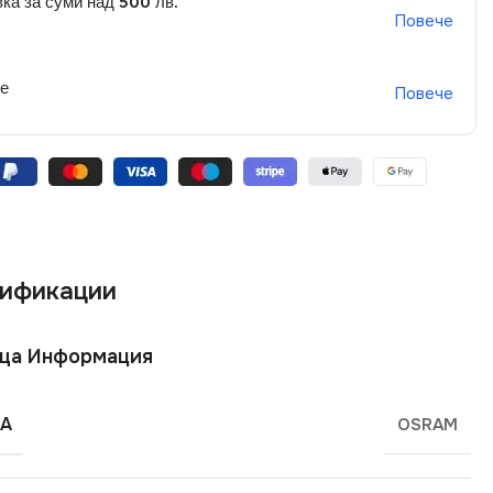
ка за суми над 500 лв.
Повече
не
Повече
ификации
ща Информация
А
OSRAM