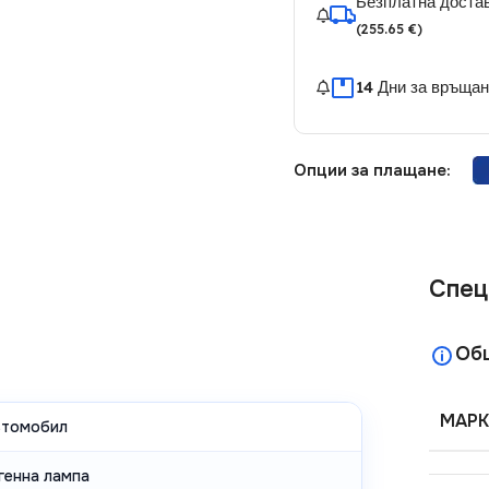
Безплатна достав
(255.65 €)
14 Дни за връща
Опции за плащане:
Спец
Об
МАРК
втомобил
генна лампа