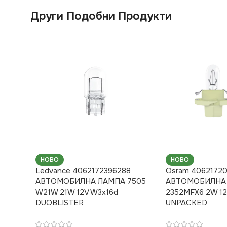
Други Подобни Продукти
НОВО
НОВО
Ledvance 4062172396288
Osram 4062172
АВТОМОБИЛНА ЛАМПА 7505
АВТОМОБИЛНА
W21W 21W 12V W3x16d
2352MFX6 2W 12
DUOBLISTER
UNPACKED