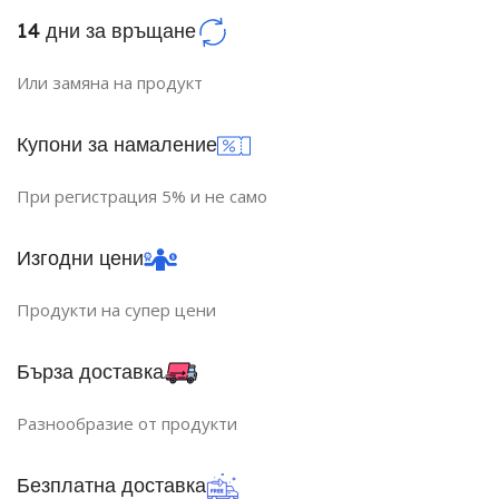
14 дни за връщане
СВЕТЛИНЕН ПОТОК (LM)
МОЩНОСТ (W)
4
Или замяна на продукт
1521
ЕНЕРГИЕН КЛАС
A
Купони за намаление
ФОРМА НА ЛАМПАТА
При регистрация 5% и не само
A60
Изгодни цени
Продукти на супер цени
Бърза доставка
Разнообразие от продукти
Безплатна доставка