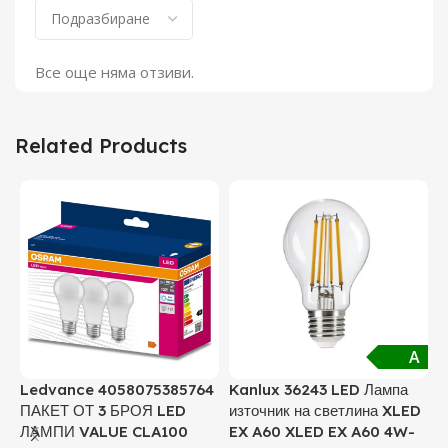
Все още няма отзиви.
Related Products
A
Ledvance 4058075385764
Kanlux 36243 LED Лампа
K
ПАКЕТ ОТ 3 БРОЯ LED
източник на светлина XLED
и
ЛАМПИ VALUE CLA100
EX A60 XLED EX A60 4W-
L