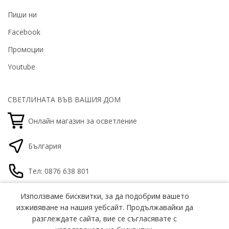
Пиши ни
Facebook
Промоции
Youtube
СВЕТЛИНАТА ВЪВ ВАШИЯ ДОМ
Онлайн магазин за осветление
България
Тел: 0876 638 801
office@gamalight.bg
Използваме бисквитки, за да подобрим вашето
Използваме бисквитки, за да подобрим вашето
изживяване на нашия уебсайт. Продължавайки да
изживяване на нашия уебсайт. Продължавайки да
разглеждате сайта, вие се съгласявате с
разглеждате сайта, вие се съгласявате с