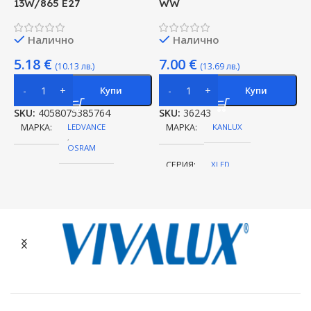
13W/865 E27
WW
3
Налично
Налично
5.18
€
7.00
€
(10.13 лв.)
(13.69 лв.)
Купи
Купи
SKU:
4058075385764
SKU:
36243
S
МАРКА
LEDVANCE
МАРКА
KANLUX
,
OSRAM
СЕРИЯ
XLED
ЦВЕТНА ТЕМПЕРАТУРА (K)
ЦВЕТНА ТЕМПЕРАТУРА (K)
6500
2700
ЦОКЪЛ
E27
ЦОКЪЛ
E27
МОЩНОСТ (W)
13
НАПРЕЖЕНИЕ (V)
220V