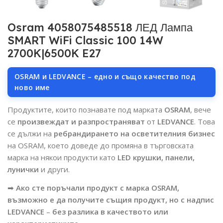
Osram 4058075485518 ЛЕД Лампа
SMART WiFi Classic 100 14W
2700K|6500K E27
OSRAM и LEDVANCE – едно и също качество под
ново име
Продуктите, които познавате под марката
OSRAM
, вече
се
произвеждат и разпространяват
от
LEDVANCE
. Това
се дължи на
ребрандирането на осветителния бизнес
на OSRAM, което доведе до промяна в търговската
марка на някои продукти като
LED крушки, панели,
лунички
и други.
➡
Ако сте поръчали продукт с марка OSRAM,
възможно е да получите същия продукт, но с надпис
LEDVANCE
–
без разлика в качеството или