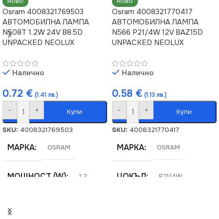
НОВО
НОВО
Osram 4008321769503
Osram 4008321770417
АВТОМОБИЛНА ЛАМПА
АВТОМОБИЛНА ЛАМПА
N508T 1.2W 24V B8.5D
N566 P21/4W 12V BAZ15D
UNPACKED NEOLUX
UNPACKED NEOLUX
Налично
Налично
0.72
€
0.58
€
(1.41 лв.)
(1.13 лв.)
-
+
-
+
Купи
Купи
SKU:
4008321769503
SKU:
4008321770417
МАРКА
МАРКА
OSRAM
OSRAM
МОЩНОСТ (W)
ЦОКЪЛ
1.2
P21/4W