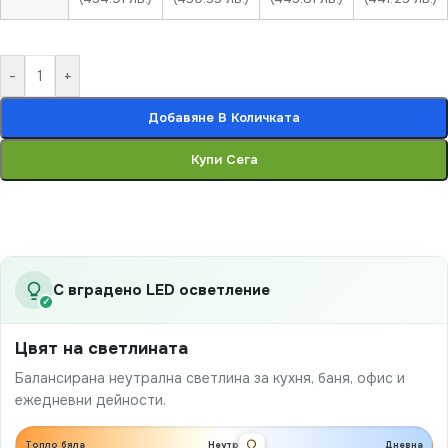
-
+
Добавяне В Количката
Купи Сега
С вградено LED осветление
✓
Цвят на светлината
Балансирана неутрална светлина за кухня, баня, офис и
ежедневни дейности.
Топло бяла
Неутрална
Дневна