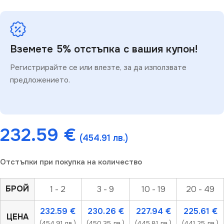
Вземете 5% отстъпка с вашия купон!
Регистрирайте се или влезте, за да използвате
предложението.
232.59
€
(454.91 лв.)
Отстъпки при покупка на количество
БРОЙ
1 - 2
3 - 9
10 - 19
20 - 49
232.59
€
230.26
€
227.94
€
225.61
€
ЦЕНА
(454.91 лв.)
(450.35 лв.)
(445.81 лв.)
(441.25 лв.)