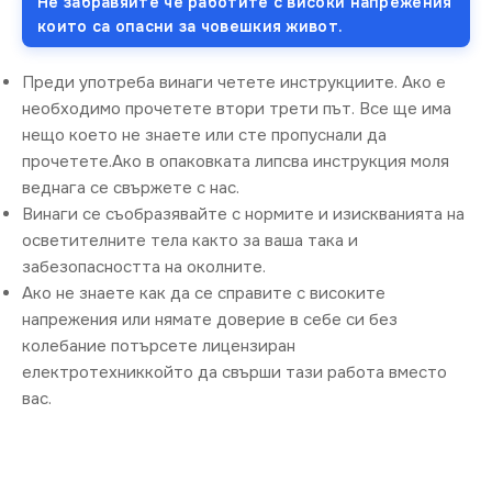
Не забравяйте че работите с високи напрежения
които са опасни за човешкия живот.
Преди употреба винаги четете инструкциите. Ако е
необходимо прочетете втори трети път. Все ще има
нещо което не знаете или сте пропуснали да
прочетете.Ако в опаковката липсва инструкция моля
веднага се свържете с нас.
Винаги се съобразявайте с нормите и изискванията на
осветителните тела както за ваша така и
забезопасността на околните.
Ако не знаете как да се справите с високите
напрежения или нямате доверие в себе си без
колебание потърсете лицензиран
електротехниккойто да свърши тази работа вместо
вас.