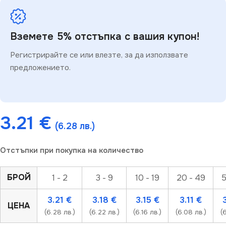
Вземете 5% отстъпка с вашия купон!
Регистрирайте се или влезте, за да използвате
предложението.
3.21
€
(6.28 лв.)
Отстъпки при покупка на количество
БРОЙ
1 - 2
3 - 9
10 - 19
20 - 49
5
3.21
€
3.18
€
3.15
€
3.11
€
ЦЕНА
(6.28 лв.)
(6.22 лв.)
(6.16 лв.)
(6.08 лв.)
(