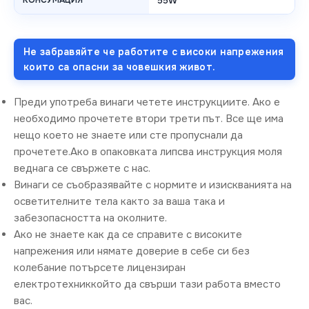
КОНСУМАЦИЯ
55W
Не забравяйте че работите с високи напрежения
които са опасни за човешкия живот.
Преди употреба винаги четете инструкциите. Ако е
необходимо прочетете втори трети път. Все ще има
нещо което не знаете или сте пропуснали да
прочетете.Ако в опаковката липсва инструкция моля
веднага се свържете с нас.
Винаги се съобразявайте с нормите и изискванията на
осветителните тела както за ваша така и
забезопасността на околните.
Ако не знаете как да се справите с високите
напрежения или нямате доверие в себе си без
колебание потърсете лицензиран
електротехниккойто да свърши тази работа вместо
вас.