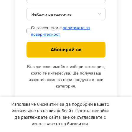
Съгласен съм с
политиката за
поверителност
Абонирай се
Въведи своя имейл и избери категория,
която те интересува. Ще получаваш
известия само за нови продукти в тази
категория.
Използваме бисквитки, за да подобрим вашето
We use cookies to improve your experience on our
изживяване на нашия уебсайт. Продължавайки
website. By browsing this website, you agree to
да разглеждате сайта, вие се съгласявате с
използването на бисквитки.
our use of cookies.