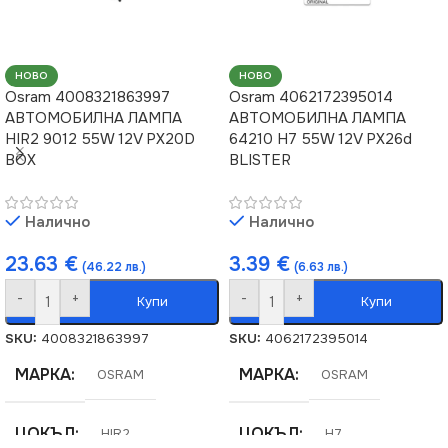
НОВО
НОВО
Osram 4008321863997
Osram 4062172395014
АВТОМОБИЛНА ЛАМПА
АВТОМОБИЛНА ЛАМПА
HIR2 9012 55W 12V PX20D
64210 H7 55W 12V PX26d
BOX
BLISTER
Налично
Налично
23.63
€
3.39
€
(46.22 лв.)
(6.63 лв.)
-
+
-
+
Купи
Купи
SKU:
4008321863997
SKU:
4062172395014
МАРКА
МАРКА
OSRAM
OSRAM
ЦОКЪЛ
ЦОКЪЛ
HIR2
H7