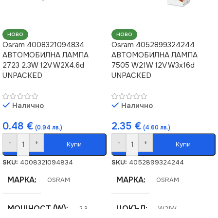
НОВО
НОВО
Osram 4008321094834
Osram 4052899324244
АВТОМОБИЛНА ЛАМПА
АВТОМОБИЛНА ЛАМПА
2723 2.3W 12V W2X4.6d
7505 W21W 12V W3x16d
UNPACKED
UNPACKED
Налично
Налично
0.48
€
2.35
€
(0.94 лв.)
(4.60 лв.)
-
+
-
+
Купи
Купи
SKU:
4008321094834
SKU:
4052899324244
МАРКА
МАРКА
OSRAM
OSRAM
МОЩНОСТ (W)
ЦОКЪЛ
2.3
W21W