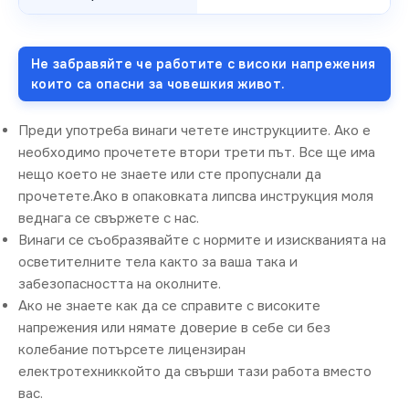
Не забравяйте че работите с високи напрежения
които са опасни за човешкия живот.
Преди употреба винаги четете инструкциите. Ако е
необходимо прочетете втори трети път. Все ще има
нещо което не знаете или сте пропуснали да
прочетете.Ако в опаковката липсва инструкция моля
веднага се свържете с нас.
Винаги се съобразявайте с нормите и изискванията на
осветителните тела както за ваша така и
забезопасността на околните.
Ако не знаете как да се справите с високите
напрежения или нямате доверие в себе си без
колебание потърсете лицензиран
електротехниккойто да свърши тази работа вместо
вас.