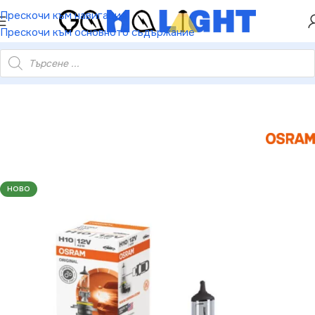
ХЕЙ ТИ! РЕГИСТРИРАЙ СЕ И ВЗЕМИ КУПОН ЗА
Прескочи към навигация
НАМАЛЕНИЕ ОТ 5%
Прескочи към основното съдържание
46804 АВТОМОБИЛНА ЛАМПА 9145 H10 42W 12V PY20D BOX
НОВО