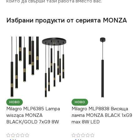
който да свърши тази работа вместо вас.
Избрани продукти от серията MONZA
НОВО
НОВО
Milagro MLP6385 Lampa
Milagro MLP8838 Висяща
wisząca MONZA
лампа MONZA BLACK 1xG9
BLACK/GOLD 7xG9 8W
max 8W LED