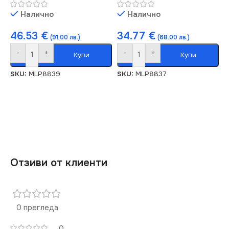
Налично
Налично
46.53
€
34.77
€
(91.00 лв.)
(68.00 лв.)
-
+
-
+
Купи
Купи
SKU:
MLP8839
SKU:
MLP8837
Отзиви от клиенти
0 прегледа
0