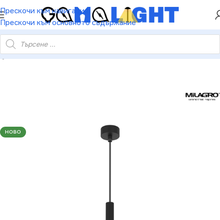
ХЕЙ ТИ! РЕГИСТРИРАЙ СЕ И ВЗЕМИ КУПОН ЗА
Прескочи към навигация
НАМАЛЕНИЕ ОТ 5%
Прескочи към основното съдържание
lagro MLP8838 Висяща лампа MONZA BLACK 1xG9 max 8W LED
НОВО