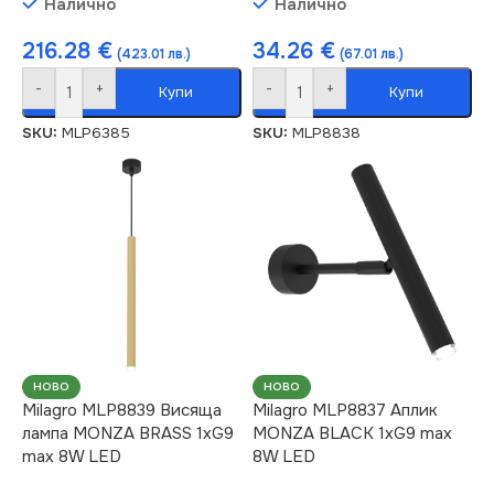
Налично
Налично
216.28
€
34.26
€
(423.01 лв.)
(67.01 лв.)
-
+
-
+
Купи
Купи
SKU:
MLP6385
SKU:
MLP8838
НОВО
НОВО
Milagro MLP8839 Висяща
Milagro MLP8837 Аплик
лампа MONZA BRASS 1xG9
MONZA BLACK 1xG9 max
max 8W LED
8W LED