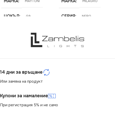
МАРКА
МАРКА
MAYTONI
MILAGRO
ЦОКЪЛ
СЕРИЯ
G9
NERO
СЕРИЯ
ЕНЕРГИЕН КЛАС
RING
F
НАПРЕЖЕНИЕ (V)
НАПРЕЖЕНИЕ (V)
220V
220V
14 дни за връщане
СТЕПЕН НА ЗАЩИТА
ЦВЕТНА ТЕМПЕРАТУРА
(K)
Или замяна на продукт
IP20
4000
Купони за намаление
БРОЙ ФАСУНГИ
4
При регистрация 5% и не само
СВЕТЛИНЕН ПОТОК
(LM)