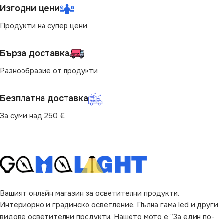
ПРЕДНАЗНАЧЕНИЕ
Изгодни цени
2240
Продукти на супер цени
за Барплот
,
за Детска Стая
,
за Дневна
,
за Коридор
,
за
Кухня
,
за Магазин
,
за Офис
,
СТЕПЕН НА ЗАЩИТА
Бърза доставка
за Спалня
,
за Таван
,
за
Трапезария
,
за Хол
Разнообразие от продукти
IP20
НАЧИН НА МОНТАЖ
Безплатна доставка
ДИМИРАНЕ
Повърхностен
За суми над 250 €
Не се димира
ВИД
с Крушки
МОЩНОСТ (W)
80
ЦВЯТ
Черно
ПРЕДНАЗНАЧЕНИЕ
Вашият онлайн магазин за осветителни продукти.
Интериорно и градинско осветление. Пълна гама led и други
за Барплот
,
за Дневна
,
за
Коридор
,
за Кухня
,
за
видове осветителни продукти. Нашето мото е “За един по-