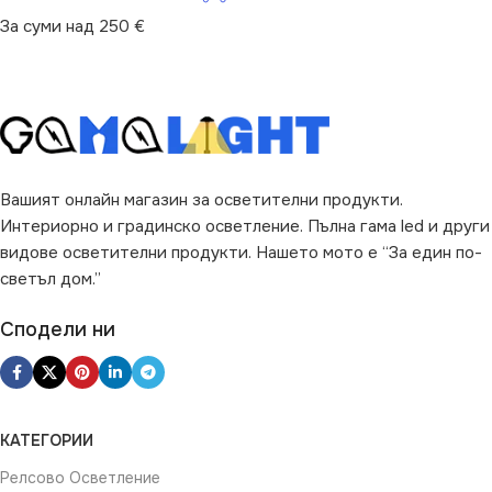
За суми над 250 €
ЦВЯТ
Черно
ВИД
с Крушки
НАЧИН НА МОНТАЖ
ЦВЯТ
Бяло
Повърхностен
Вашият онлайн магазин за осветителни продукти.
Интериорно и градинско осветление. Пълна гама led и други
видове осветителни продукти. Нашето мото е “За един по-
светъл дом.”
Сподели ни
КАТЕГОРИИ
Релсово Осветление