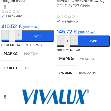
Пендел Avola
лампа RICHMOND BLACK /
GOLD 3xE27 Circle
Налично
Налично
410.52
€
(802.91 лв.)
145.72
€
(285.00 лв.)
-
+
Купи
-
+
Купи
SKU:
MOD431-PL-06-WG
SKU:
MLP6541
МАРКА
MAYTONI
МАРКА
MILAGRO
ЦОКЪЛ
G9
СЕРИЯ
RICHMOND
СЕРИЯ
Avola
НАПРЕЖЕНИЕ (V)
НАПРЕЖЕНИЕ (V)
220V
220V