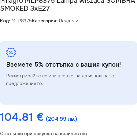
Milagro MLP8375 Lampa wisząca SOMBRA
SMOKED 3xE27
Код:
MLP8375
Категория:
Пендели
Вземете 5% отстъпка с вашия купон!
Регистрирайте се или влезте, за да използвате
предложението.
104.81
€
(204.99 лв.)
Отстъпки при покупка на количество