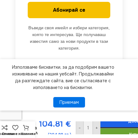
Абонирай се
Въведи своя имейл и избери категория,
която те интересува. Ще получаваш
известия само за нови продукти в тази
категория.
Използваме бисквитки, за да подобрим вашето
We use cookies to improve your experience on our
изживяване на нашия уебсайт. Продължавайки
website. By browsing this website, you agree to
да разглеждате сайта, вие се съгласявате с
използването на бисквитки.
our use of cookies.
Приемам
Приемам
ПОВЕЧЕ ИНФОРМАЦИЯ
Milagro
MLP8375
Доба
104.81
€
Lampa
-
+
wisząca
SOMBRA
равняване
Списък с желания
Количка
Куп
(204.99 лв.)