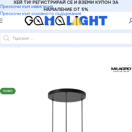
ХЕЙ ТИ! РЕГИСТРИРАЙ СЕ И ВЗЕМИ КУПОН ЗА
Прескочи към навигация
НАМАЛЕНИЕ ОТ 5%
Прескочи към основното съдържание
ли
»
Milagro MLP8375 Lampa wisząca SOMBRA SMOKED 3xE27
НОВО