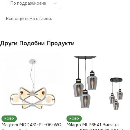
ВИД
ВИД
с Крушки
с Крушки
Все още няма отзиви.
ЦВЯТ
ЦВЯТ
Други Подобни Продукти
Амбър
,
Опушен
,
Амбър
,
Опушен
,
Прозрачно
,
Черно
Прозрачно
,
Черно
НАЧИН НА МОНТАЖ
НАЧИН НА МОНТАЖ
Повърхностен
Повърхностен
НОВО
НОВО
Maytoni MOD431-PL-06-WG
Milagro MLP6541 Висяща