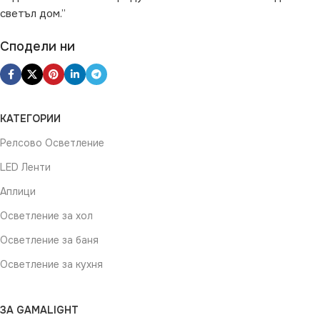
Кухня
,
за Магазин
,
за Офис
,
светъл дом.”
за Спалня
,
за Таван
,
за
Трапезария
,
за Хол
Сподели ни
ВИД
LED
ЦВЯТ
Хром
КАТЕГОРИИ
Релсово Осветление
НАЧИН НА МОНТАЖ
LED Ленти
Повърхностен
Аплици
Осветление за хол
Осветление за баня
Осветление за кухня
ЗА GAMALIGHT