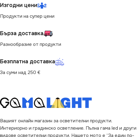
ПРЕДНАЗНАЧЕНИЕ
Изгодни цени
840
Продукти на супер цени
за Барплот
,
за Дневна
,
за
Коридор
,
за Кухня
,
за
Магазин
,
за Офис
,
за
СТЕПЕН НА ЗАЩИТА
Бърза доставка
Спалня
,
за Таван
,
за
Трапезария
,
за Хол
Разнообразие от продукти
IP20
НАЧИН НА МОНТАЖ
Безплатна доставка
ДИМИРАНЕ
Повърхностен
За суми над 250 €
Не се димира
ВИД
с Крушки
МОЩНОСТ (W)
12
ЦВЯТ
Бяло
,
Черно
ПРЕДНАЗНАЧЕНИЕ
Вашият онлайн магазин за осветителни продукти.
Интериорно и градинско осветление. Пълна гама led и други
за Барплот
,
за Детска Стая
,
за Дневна
,
за Коридор
,
за
видове осветителни продукти. Нашето мото е “За един по-