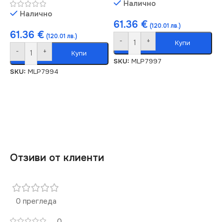
Налично
Налично
61.36
€
(120.01 лв.)
61.36
€
(120.01 лв.)
-
+
Купи
-
+
Купи
SKU:
MLP7997
SKU:
MLP7994
Отзиви от клиенти
0 прегледа
0