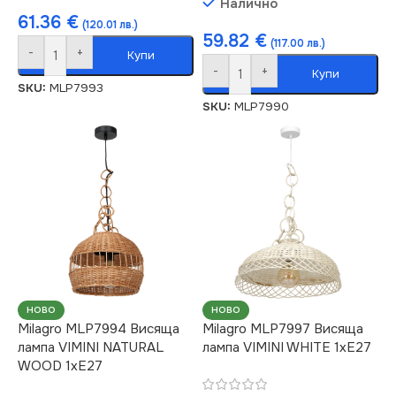
Налично
61.36
€
(120.01 лв.)
59.82
€
(117.00 лв.)
-
+
Купи
-
+
Купи
SKU:
MLP7993
SKU:
MLP7990
НОВО
НОВО
Milagro MLP7994 Висяща
Milagro MLP7997 Висяща
лампа VIMINI NATURAL
лампа VIMINI WHITE 1xE27
WOOD 1xE27