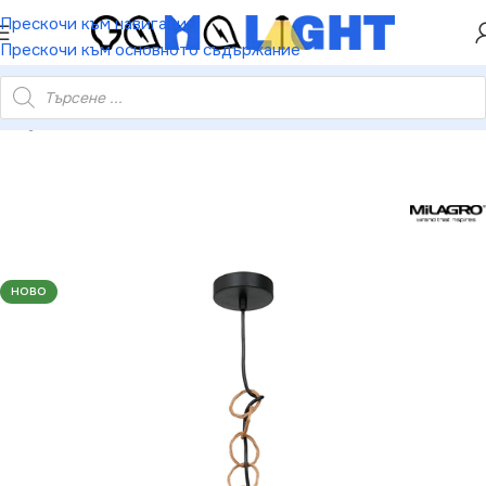
ХЕЙ ТИ! РЕГИСТРИРАЙ СЕ И ВЗЕМИ КУПОН ЗА
Прескочи към навигация
НАМАЛЕНИЕ ОТ 5%
Прескочи към основното съдържание
Milagro MLP7994 Висяща лампа VIMINI NATURAL WOOD 1xE27
НОВО