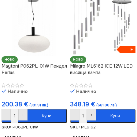
F
НОВО
НОВО
Maytoni P062PL-01W Пендел
Milagro ML6162 ICE 12W LED
Perlas
висяща лампа
Налично
Налично
200.38
€
348.19
€
(391.91 лв.)
(681.00 лв.)
-
+
-
+
Купи
Купи
SKU:
P062PL-01W
SKU:
ML6162