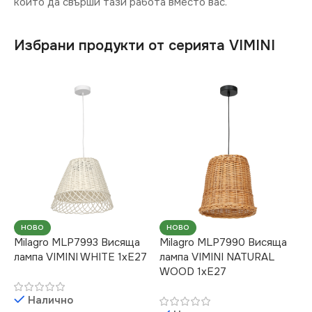
който да свърши тази работа вместо вас.
Избрани продукти от серията VIMINI
НОВО
НОВО
Milagro MLP7993 Висяща
Milagro MLP7990 Висяща
лампа VIMINI WHITE 1xE27
лампа VIMINI NATURAL
WOOD 1xE27
Налично