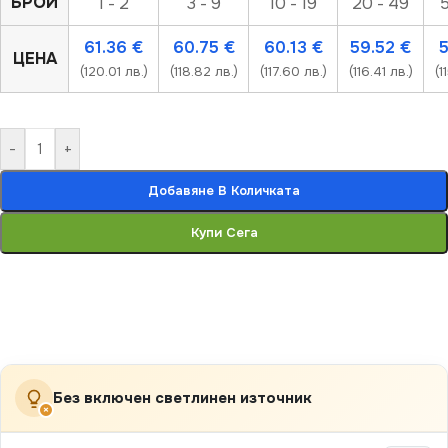
БРОЙ
1 - 2
3 - 9
10 - 19
20 - 49
5
61.36
€
60.75
€
60.13
€
59.52
€
ЦЕНА
(120.01 лв.)
(118.82 лв.)
(117.60 лв.)
(116.41 лв.)
(1
-
+
Добавяне В Количката
Купи Сега
Без включен светлинен източник
×