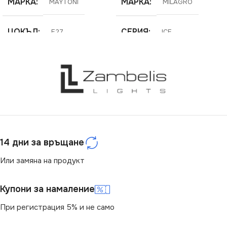
МАРКА
МАРКА
MAYTONI
MILAGRO
ЦОКЪЛ
СЕРИЯ
E27
ICE
СЕРИЯ
ЕНЕРГИЕН КЛАС
Perlas
F
НАПРЕЖЕНИЕ (V)
НАПРЕЖЕНИЕ (V)
220V
220V
14 дни за връщане
СТЕПЕН НА ЗАЩИТА
ЦВЕТНА ТЕМПЕРАТУРА
(K)
Или замяна на продукт
IP20
4000
Купони за намаление
БРОЙ ФАСУНГИ
1
При регистрация 5% и не само
СВЕТЛИНЕН ПОТОК
(LM)