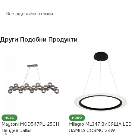
ЦВЯТ
Лилаво
Все още няма отзиви.
ФОРМА
Кръг
Други Подобни Продукти
НОВО
НОВО
Maytoni MOD547PL-25CH
Milagro ML347 ВИСЯЩА LED
Пендел Dallas
ЛАМПА COSMO 24W