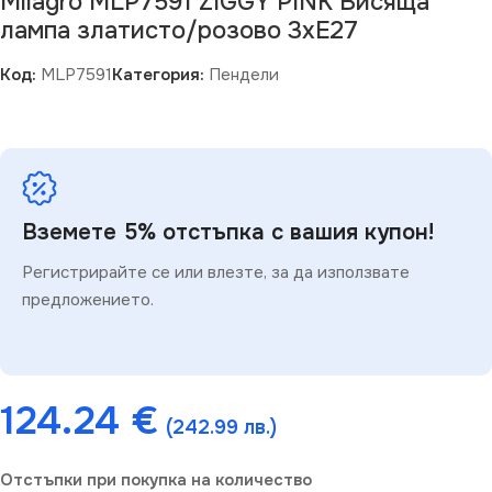
Milagro MLP7591 ZIGGY PINK Висяща
лампа златисто/розово 3xE27
Код:
MLP7591
Категория:
Пендели
Вземете 5% отстъпка с вашия купон!
Регистрирайте се или влезте, за да използвате
предложението.
124.24
€
(242.99 лв.)
Отстъпки при покупка на количество