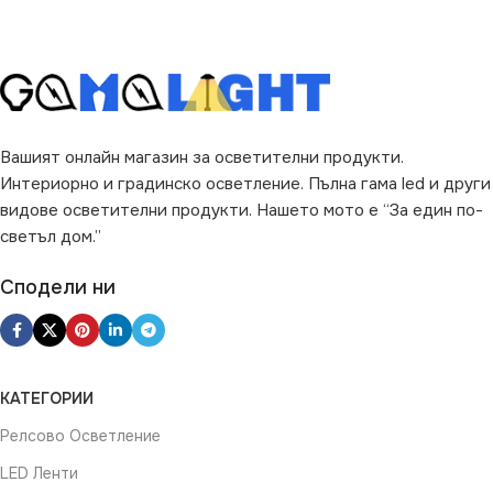
МОЩНОСТ (W)
24
ВИД
с Крушки
ПРЕДНАЗНАЧЕНИЕ
ЦВЯТ
Опушен
за Барплот
,
за Дневна
,
за
Коридор
,
за Кухня
,
за
Вашият онлайн магазин за осветителни продукти.
Магазин
,
за Офис
,
за
Спалня
,
за Таван
,
за
Интериорно и градинско осветление. Пълна гама led и други
Трапезария
,
за Хол
видове осветителни продукти. Нашето мото е “За един по-
светъл дом.”
НАЧИН НА МОНТАЖ
Сподели ни
Повърхностен
ВИД
LED
КАТЕГОРИИ
Релсово Осветление
ЦВЯТ
Черно
LED Ленти