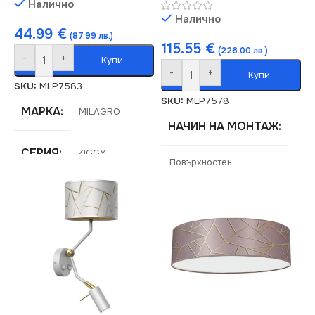
Налично
Налично
44.99
€
(87.99 лв.)
115.55
€
(226.00 лв.)
-
+
Купи
-
+
Купи
SKU:
MLP7583
SKU:
MLP7578
МАРКА
MILAGRO
НАЧИН НА МОНТАЖ
СЕРИЯ
ZIGGY
Повърхностен
НАПРЕЖЕНИЕ (V)
МАРКА
MILAGRO
220V
СЕРИЯ
ZIGGY
ЦОКЪЛ
E27
НАПРЕЖЕНИЕ (V)
СТЕПЕН НА ЗАЩИТА