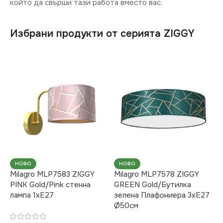
който да свърши тази работа вместо вас.
Избрани продукти от серията ZIGGY
НОВО
НОВО
Milagro MLP7583 ZIGGY
Milagro MLP7578 ZIGGY
PINK Gold/Pink стенна
GREEN Gold/Бутилка
лампа 1xE27
зелена Плафониера 3xE27
Ø50см