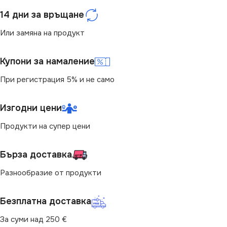
14 дни за връщане
СТЕПЕН НА ЗАЩИТА
4000
Или замяна на продукт
IP20
СВЕТЛИНЕН ПОТОК
Купони за намаление
(LM)
БРОЙ ФАСУНГИ
25
При регистрация 5% и не само
1680
ПРЕДНАЗНАЧЕНИЕ
Изгодни цени
СТЕПЕН НА ЗАЩИТА
Продукти на супер цени
за Барплот
,
за Детска Стая
,
за Дневна
,
за Коридор
,
за
IP20
Кухня
,
за Магазин
,
за Офис
,
Бърза доставка
за Спалня
,
за Таван
,
за
Трапезария
,
за Хол
ДИМИРАНЕ
Разнообразие от продукти
НАЧИН НА МОНТАЖ
Не се димира
Безплатна доставка
Повърхностен
За суми над 250 €