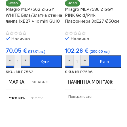
220V
НОВО
НОВО
Milagro MLP7562 ZIGGY
Milagro MLP7586 ZIGGY
IP20
WHITE Бяла/Златна стенна
PINK Gold/Pink
ЦОКЪЛ
E27
лампа 1xE27 + 1x mini GU10
Плафониера 3xE27 Ø50см
БРОЙ ФАСУНГИ
1
СТЕПЕН НА ЗАЩИТА
Налично
Налично
ПРЕДНАЗНАЧЕНИЕ
IP20
70.05
€
102.26
€
(137.01 лв.)
(200.00 лв.)
-
+
-
+
за Дневна
,
за Коридор
,
за
Купи
Купи
БРОЙ ФАСУНГИ
Магазин
,
за Офис
,
за
3
Спалня
,
за Стена
,
за Хол
SKU:
MLP7562
SKU:
MLP7586
ВИД
МАРКА
НАЧИН НА МОНТАЖ
с Крушки
MILAGRO
ВИД
с Крушки
Повърхностен
ЦВЯТ
СЕРИЯ
Зелено
ZIGGY
МАРКА
MILAGRO
ФОРМА
НАПРЕЖЕНИЕ (V)
Кръг