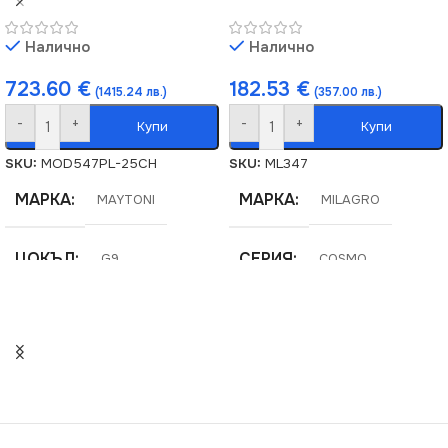
Налично
Налично
723.60
€
182.53
€
(1415.24 лв.)
(357.00 лв.)
-
+
-
+
Купи
Купи
SKU:
MOD547PL-25CH
SKU:
ML347
МАРКА
МАРКА
MAYTONI
MILAGRO
ЦОКЪЛ
СЕРИЯ
G9
COSMO
СЕРИЯ
НАПРЕЖЕНИЕ (V)
Dallas
220V
НАПРЕЖЕНИЕ (V)
ЦВЕТНА ТЕМПЕРАТУРА
220V
(K)