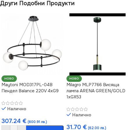
Други Подобни Продукти
НОВО
НОВО
Maytoni MOD317PL-04B
Milagro MLP7766 Висяща
Пендел Balance 220V 4xG9
лампа ARENA GREEN/GOLD
1xGX53
Налично
Налично
307.24
€
(600.91 лв.)
31.70
€
(62.00 лв.)