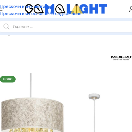
ХЕЙ ТИ! РЕГИСТРИРАЙ СЕ И ВЗЕМИ КУПОН ЗА
Прескочи към навигация
НАМАЛЕНИЕ ОТ 5%
Прескочи към основното съдържание
Milagro MLP6446 Висяща лампа ALMERIA WHITE/GOLD 1xE27
НОВО