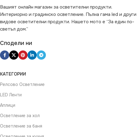
НАЧИН НА МОНТАЖ
Вашият онлайн магазин за осветителни продукти.
Интериорно и градинско осветление. Пълна гама led и други
Повърхностен
видове осветителни продукти. Нашето мото е “За един по-
светъл дом.”
Сподели ни
КАТЕГОРИИ
Релсово Осветление
LED Ленти
Аплици
Осветление за хол
Осветление за баня
Осветление за кухня