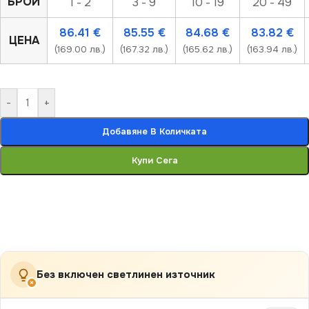
БРОЙ
1 - 2
3 - 9
10 - 19
20 - 49
86.41
€
85.55
€
84.68
€
83.82
€
ЦЕНА
(169.00 лв.)
(167.32 лв.)
(165.62 лв.)
(163.94 лв.)
-
+
Добавяне В Количката
Купи Сега
Без включен светлинен източник
×