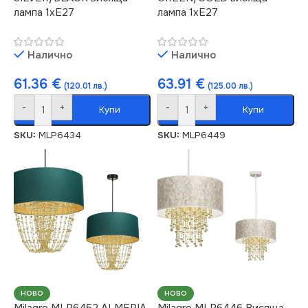
лампа 1xE27
лампа 1xE27
Налично
Налично
61.36
€
63.91
€
(120.01 лв.)
(125.00 лв.)
-
+
-
+
Купи
Купи
SKU:
MLP6434
SKU:
MLP6449
НОВО
НОВО
Milagro MLP6452 ALMERIA
Milagro MLP6446 Висяща