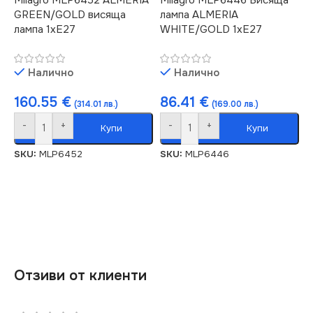
GREEN/GOLD висяща
лампа ALMERIA
лампа 1xE27
WHITE/GOLD 1xE27
Налично
Налично
160.55
€
86.41
€
(314.01 лв.)
(169.00 лв.)
-
+
-
+
Купи
Купи
SKU:
MLP6452
SKU:
MLP6446
Отзиви от клиенти