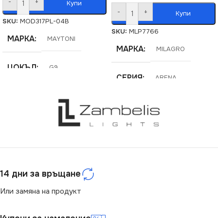
-
+
Купи
-
+
Купи
SKU:
MOD317PL-04B
SKU:
MLP7766
МАРКА
MAYTONI
МАРКА
MILAGRO
ЦОКЪЛ
G9
СЕРИЯ
ARENA
СЕРИЯ
Balance
НАПРЕЖЕНИЕ (V)
НАПРЕЖЕНИЕ (V)
220V
220V
ЦОКЪЛ
GX53
14 дни за връщане
СТЕПЕН НА ЗАЩИТА
СТЕПЕН НА ЗАЩИТА
Или замяна на продукт
IP20
IP20