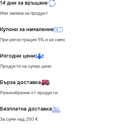
14 дни за връщане
СТЕПЕН НА ЗАЩИТА
СТЕПЕН НА ЗАЩИТА
Или замяна на продукт
IP20
IP20
Купони за намаление
При регистрация 5% и не само
ПРЕДНАЗНАЧЕНИЕ
ПРЕДНАЗНАЧЕНИЕ
Изгодни цени
за Детска Стая
,
за Дневна
,
за
за Детска Стая
,
за Дневна
,
за
Офис
,
за Под
,
за Спалня
,
за
Офис
,
за Под
,
за Спалня
,
за
Продукти на супер цени
Хол
Хол
ЦВЯТ
ЦВЯТ
Бърза доставка
Бяло
,
Хром
Хром
,
Черно
Разнообразие от продукти
ВИД
ВИД
с Крушки
с Крушки
Безплатна доставка
БРОЙ ФАСУНГИ
БРОЙ ФАСУНГИ
1
1
За суми над 250 €