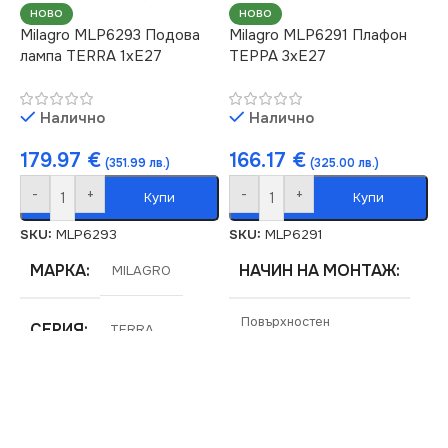
(LM)
НОВО
НОВО
4000
Milagro MLP6293 Подова
Milagro MLP6291 Плафон
лампа TERRA 1xE27
ТЕРРА 3хЕ27
15
СВЕТЛИНЕН ПОТОК
(LM)
МОЩНОСТ (W)
1.3
Налично
Налично
179.97
€
166.17
€
14
(351.99 лв.)
(325.00 лв.)
ЦВЕТНА
-
+
-
+
ТЕМПЕРАТУРА (K)
Купи
Купи
СТЕПЕН НА ЗАЩИТА
SKU:
MLP6293
SKU:
MLP6291
6500
МАРКА
НАЧИН НА МОНТАЖ
IP20
MILAGRO
НАЧИН НА МОНТАЖ
МОЩНОСТ (W)
Повърхностен
0.8
СЕРИЯ
TERRA
Вграждане
МАРКА
MILAGRO
НАЧИН НА МОНТАЖ
НАПРЕЖЕНИЕ (V)
ПРЕДНАЗНАЧЕНИЕ
СЕРИЯ
Вграждане
TERRA
220V