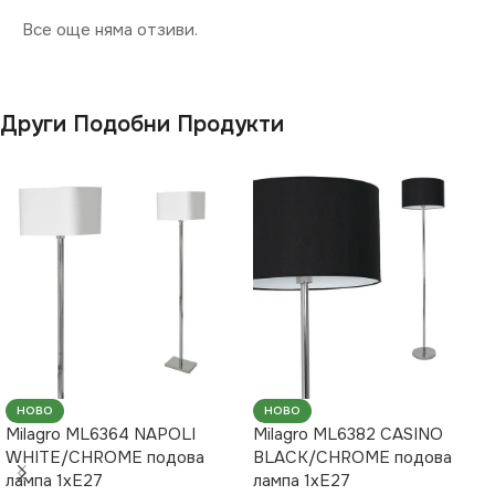
ВИД
с Крушки
Все още няма отзиви.
ФОРМА
Кръг
БРОЙ ФАСУНГИ
1
Други Подобни Продукти
НОВО
НОВО
Milagro ML6364 NAPOLI
Milagro ML6382 CASINO
WHITE/CHROME подова
BLACK/CHROME подова
лампа 1xE27
лампа 1xE27