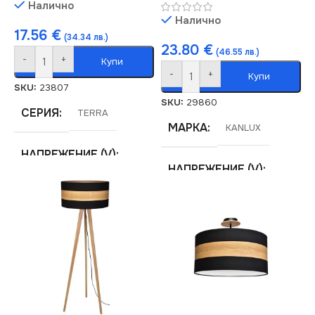
Налично
Налично
17.56
€
(34.34 лв.)
23.80
€
(46.55 лв.)
-
+
Купи
-
+
Купи
SKU:
23807
SKU:
29860
СЕРИЯ
TERRA
МАРКА
KANLUX
НАПРЕЖЕНИЕ (V)
НАПРЕЖЕНИЕ (V)
220V
12V
СТЕПЕН НА ЗАЩИТА
СЕРИЯ
TERRA
IP20
ЦВЕТНА
ТЕМПЕРАТУРА (K)
СВЕТЛИНЕН ПОТОК