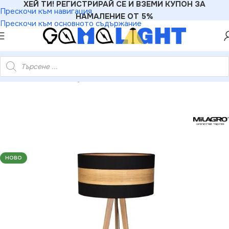
ХЕЙ ТИ! РЕГИСТРИРАЙ СЕ И ВЗЕМИ КУПОН ЗА
Прескочи към навигация
НАМАЛЕНИЕ ОТ 5%
Прескочи към основното съдържание
GHT
»
Лампиони
»
Milagro MLP6293 Подова лампа TERRA 1xE27
НОВО