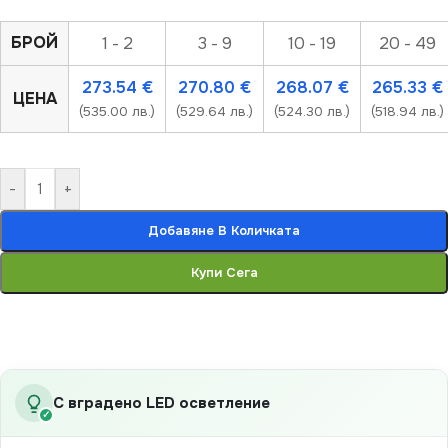
БРОЙ
1 - 2
3 - 9
10 - 19
20 - 49
273.54
€
270.80
€
268.07
€
265.33
€
ЦЕНА
(535.00 лв.)
(529.64 лв.)
(524.30 лв.)
(518.94 лв.)
-
+
Добавяне В Количката
Купи Сега
С вградено LED осветление
✓