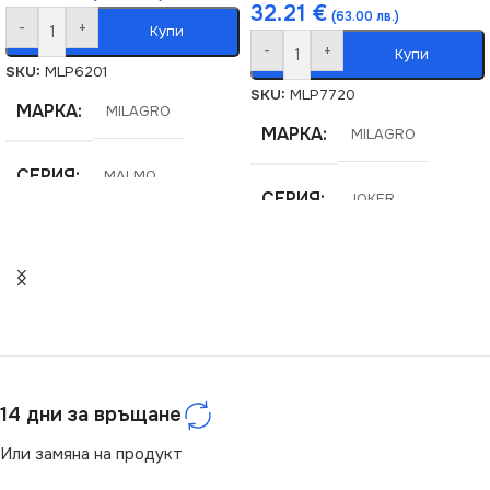
32.21
€
(63.00 лв.)
-
+
Купи
-
+
Купи
SKU:
MLP6201
SKU:
MLP7720
МАРКА
MILAGRO
МАРКА
MILAGRO
СЕРИЯ
MALMO
СЕРИЯ
JOKER
НАПРЕЖЕНИЕ (V)
НАПРЕЖЕНИЕ (V)
220V
220V
ЦОКЪЛ
E27
ЦОКЪЛ
GU10
14 дни за връщане
БРОЙ ФАСУНГИ
1
СТЕПЕН НА ЗАЩИТА
Или замяна на продукт
НАЧИН НА МОНТАЖ