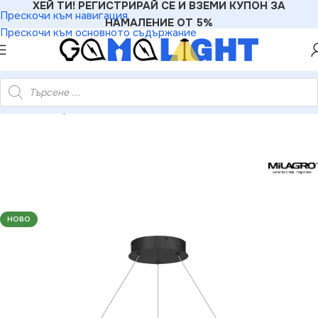
ХЕЙ ТИ! РЕГИСТРИРАЙ СЕ И ВЗЕМИ КУПОН ЗА
Прескочи към навигация
НАМАЛЕНИЕ ОТ 5%
Прескочи към основното съдържание
ндели
»
Milagro ML8862 Висяща LED лампа Saturno Black 57W
НОВО