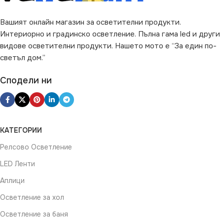
НАЧИН НА МОНТАЖ
Вашият онлайн магазин за осветителни продукти.
Интериорно и градинско осветление. Пълна гама led и други
Повърхностен
видове осветителни продукти. Нашето мото е “За един по-
светъл дом.”
Сподели ни
КАТЕГОРИИ
Релсово Осветление
LED Ленти
Аплици
Осветление за хол
Осветление за баня