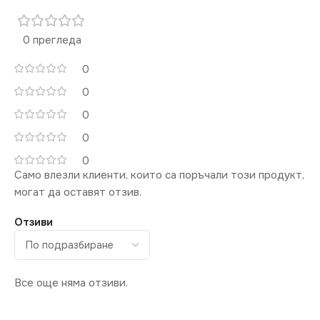
Магазин
,
за Офис
,
за
ЦВЯТ
Спалня
,
за Стена
,
за Хол
Златисто
4000
4000
0 прегледа
ВИД
LED
ВИД
LED
СВЕТЛИНЕН ПОТОК
СВЕТЛИНЕН ПОТОК
0
(LM)
(LM)
0
0
2500
1500
0
0
СТЕПЕН НА ЗАЩИТА
СТЕПЕН НА ЗАЩИТА
Само влезли клиенти, които са поръчали този продукт,
могат да оставят отзив.
IP44
IP44
Отзиви
ДИМИРАНЕ
ДИМИРАНЕ
Не се димира
Не се димира
Все още няма отзиви.
МОЩНОСТ (W)
МОЩНОСТ (W)
46
28