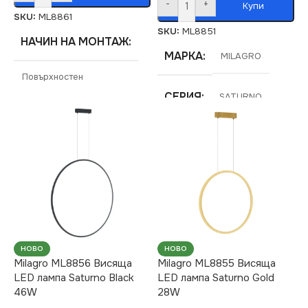
-
+
Купи
SKU:
ML8861
SKU:
ML8851
НАЧИН НА МОНТАЖ
МАРКА
MILAGRO
Повърхностен
СЕРИЯ
SATURNO
МАРКА
MILAGRO
НАПРЕЖЕНИЕ (V)
СЕРИЯ
SATURNO
220V
НАПРЕЖЕНИЕ (V)
ЦВЕТНА
ТЕМПЕРАТУРА (K)
220V
НОВО
НОВО
4000
Milagro ML8856 Висяща
Milagro ML8855 Висяща
ЦВЕТНА
LED лампа Saturno Black
LED лампа Saturno Gold
ТЕМПЕРАТУРА (K)
46W
28W
СВЕТЛИНЕН ПОТОК