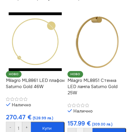
НОВО
НОВО
Milagro ML8861 LED плафон
Milagro ML8851 Стенна
Saturno Gold 46W
LED лампа Saturno Gold
25W
Налично
Налично
270.47
€
(528.99 лв.)
157.99
€
(309.00 лв.)
-
+
Купи