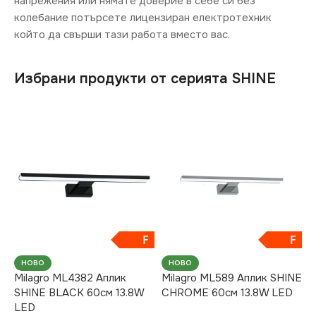
напрежения или нямате доверие в себе си без
колебание потърсете лицензиран електротехник
който да свърши тази работа вместо вас.
Избрани продукти от серията SHINE
F
F
НОВО
НОВО
Milagro ML4382 Аплик
Milagro ML589 Аплик SHINE
SHINE BLACK 60см 13.8W
CHROME 60см 13.8W LED
LED