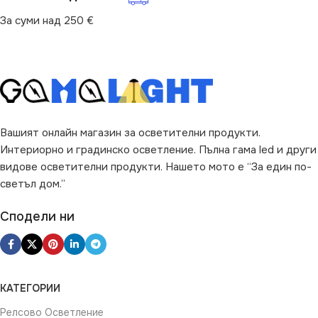
За суми над 250 €
за Дневна
,
за Коридор
,
за
Магазин
,
за Офис
,
за
Спалня
,
за Стена
,
за Хол
ВИД
с Крушки
Вашият онлайн магазин за осветителни продукти.
Интериорно и градинско осветление. Пълна гама led и други
видове осветителни продукти. Нашето мото е “За един по-
светъл дом.”
Сподели ни
КАТЕГОРИИ
Релсово Осветление