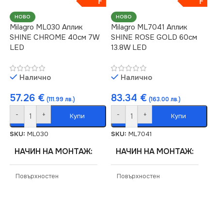
F
F
220V
220V
НОВО
НОВО
Milagro ML030 Аплик
Milagro ML7041 Аплик
ЦВЕТНА
SHINE CHROME 40см 7W
SHINE ROSE GOLD 60см
ЦВЕТНА
ТЕМПЕРАТУРА (K)
LED
13.8W LED
ТЕМПЕРАТУРА (K)
4000
Налично
Налично
4000
СВЕТЛИНЕН ПОТОК
57.26
€
83.34
€
(111.99 лв.)
(163.00 лв.)
СВЕТЛИНЕН ПОТОК
(LM)
-
+
-
+
(LM)
Купи
Купи
840
SKU:
ML030
SKU:
ML7041
966
НАЧИН НА МОНТАЖ
НАЧИН НА МОНТАЖ
СТЕПЕН НА ЗАЩИТА
СТЕПЕН НА ЗАЩИТА
Повърхностен
Повърхностен
IP44
IP44
МАРКА
СЕРИЯ
MILAGRO
SHINE
ДИМИРАНЕ