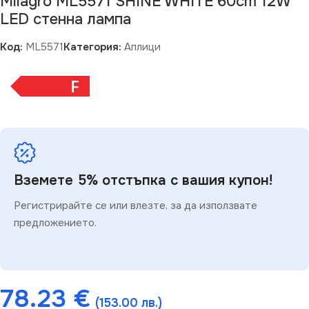
Milagro ML5571 SHINE WHITE 60cm 12W
LED стенна лампа
Код:
ML5571
Категория:
Аплици
F
Вземете 5% отстъпка с вашия купон!
Регистрирайте се или влезте, за да използвате
предложението.
78.23
€
(153.00 лв.)