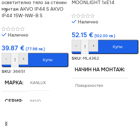
осветително тяло за стенен
MOONLIGHT 1xE14
монтаж AKVO IP44 S AKVO
IP44 15W-NW-B S
Налично
52.15
€
Налично
(102.00 лв.)
-
+
Купи
39.87
€
(77.98 лв.)
SKU:
ML4362
-
+
Купи
НАЧИН НА МОНТАЖ
SKU:
36651
МАРКА
KANLUX
Повърхностен
СЕРИЯ
AKVO
МАРКА
MILAGRO
ЦВЕТНА ТЕМПЕРАТУРА
СЕРИЯ
MOONLIGHT
(K)
НАПРЕЖЕНИЕ (V)