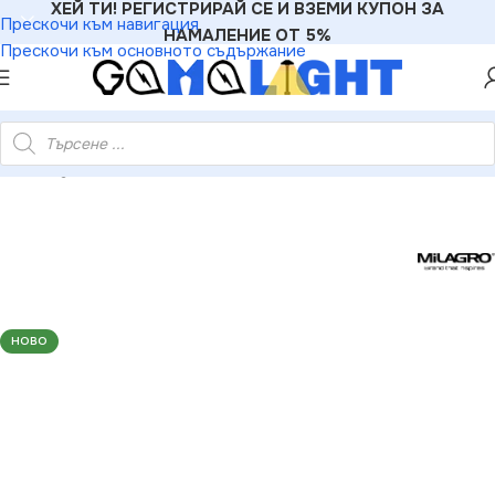
ХЕЙ ТИ! РЕГИСТРИРАЙ СЕ И ВЗЕМИ КУПОН ЗА
Прескочи към навигация
НАМАЛЕНИЕ ОТ 5%
Прескочи към основното съдържание
ци
»
Milagro ML5571 SHINE WHITE 60cm 12W LED стенна лампа
НОВО