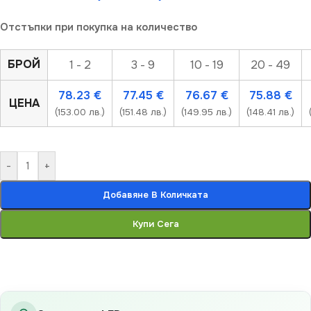
Отстъпки при покупка на количество
БРОЙ
1 - 2
3 - 9
10 - 19
20 - 49
78.23
€
77.45
€
76.67
€
75.88
€
ЦЕНА
(153.00 лв.)
(151.48 лв.)
(149.95 лв.)
(148.41 лв.)
-
+
Добавяне В Количката
Купи Сега