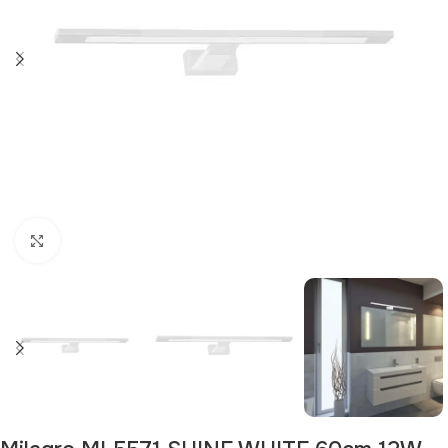
Щракнете за уголемяване