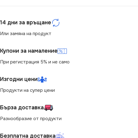
4000
220V
СВЕТЛИНЕН ПОТОК
14 дни за връщане
(LM)
ЦОКЪЛ
E14
Или замяна на продукт
1600
Купони за намаление
СТЕПЕН НА ЗАЩИТА
СТЕПЕН НА ЗАЩИТА
При регистрация 5% и не само
IP20
IP44
Изгодни цени
ДИМИРАНЕ
Продукти на супер цени
МОЩНОСТ (W)
15
Не се димира
Бърза доставка
ВИД
LED
БРОЙ ФАСУНГИ
1
Разнообразие от продукти
ПРЕДНАЗНАЧЕНИЕ
Безплатна доставка