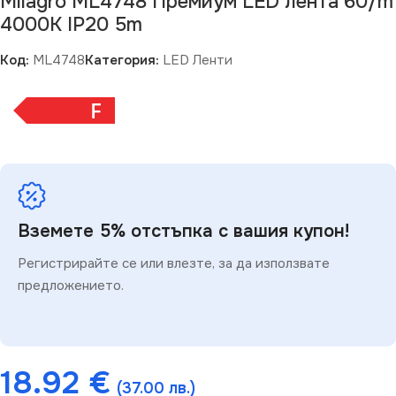
Milagro ML4748 Премиум LED лента 60/m
4000K IP20 5m
Код:
ML4748
Категория:
LED Ленти
F
Вземете 5% отстъпка с вашия купон!
Регистрирайте се или влезте, за да използвате
предложението.
18.92
€
(37.00 лв.)