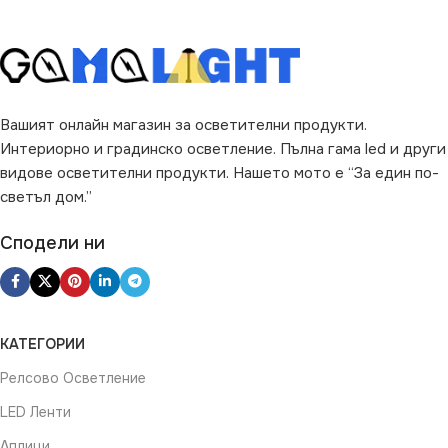
50 x 0.1 x 0.02 cm
SMD
COB
ДИМИРАНЕ
Димираща
Вашият онлайн магазин за осветителни продукти.
Интериорно и градинско осветление. Пълна гама led и други
видове осветителни продукти. Нашето мото е “За един по-
светъл дом.”
Сподели ни
КАТЕГОРИИ
Релсово Осветление
LED Ленти
Аплици