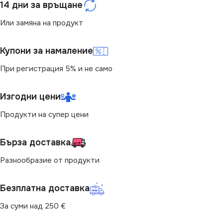
210V
14 дни за връщане
Или замяна на продукт
6500
СТЕПЕН НА ЗАЩИТА
Купони за намаление
СВЕТЛИНЕН ПОТОК
IP65
(LM)
При регистрация 5% и не само
ДЪЛЖИНА
15 m
1540
Изгодни цени
РАЗМЕР
Продукти на супер цени
Φ1.3 cm
СТЕПЕН НА ЗАЩИТА
Бърза доставка
ЦВЯТ
IP00
Червен
Разнообразие от продукти
ДЪЛЖИНА
5 m
ДИМИРАНЕ
Безплатна доставка
Не се димира
РАЗМЕР
За суми над 250 €