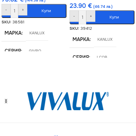
(144.38 лв.)
23.90
€
(46.74 лв.)
-
+
Купи
-
+
Купи
SKU:
38581
SKU:
39412
МАРКА
KANLUX
МАРКА
KANLUX
СЕРИЯ
GIVRO
СЕРИЯ
LCOB
ВИД
LED
ВИД
LED
МОЩНОСТ (W)
30
НАПРЕЖЕНИЕ (V)
24V
МОЩНОСТ / М
2W
МОЩНОСТ / М
14W
НАПРЕЖЕНИЕ (V)
ЦВЕТНА ТЕМПЕРАТУРА
(K)