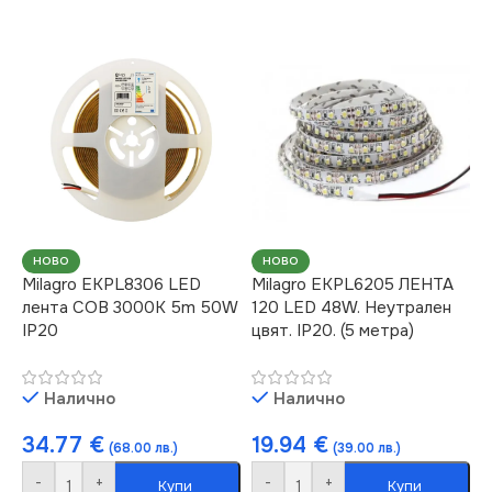
НОВО
НОВО
Milagro EKPL8306 LED
Milagro EKPL6205 ЛЕНТА
лента COB 3000K 5m 50W
120 LED 48W. Неутрален
IP20
цвят. IP20. (5 метра)
Налично
Налично
34.77
€
19.94
€
(68.00 лв.)
(39.00 лв.)
-
+
-
+
Купи
Купи