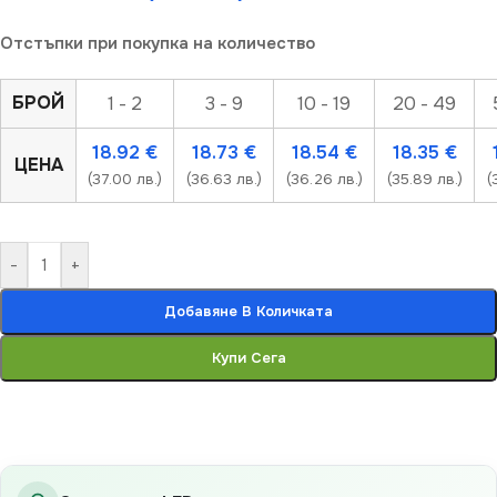
Отстъпки при покупка на количество
БРОЙ
1 - 2
3 - 9
10 - 19
20 - 49
18.92
€
18.73
€
18.54
€
18.35
€
ЦЕНА
(37.00 лв.)
(36.63 лв.)
(36.26 лв.)
(35.89 лв.)
(
-
+
Добавяне В Количката
Купи Сега