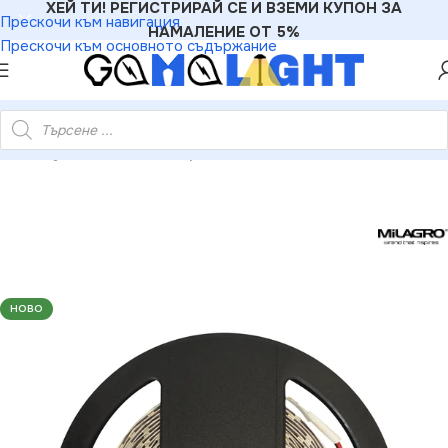
ХЕЙ ТИ! РЕГИСТРИРАЙ СЕ И ВЗЕМИ КУПОН ЗА
Прескочи към навигация
НАМАЛЕНИЕ ОТ 5%
Прескочи към основното съдържание
ти
»
Milagro ML4748 Премиум LED лента 60/m 4000K IP20 5m
НОВО