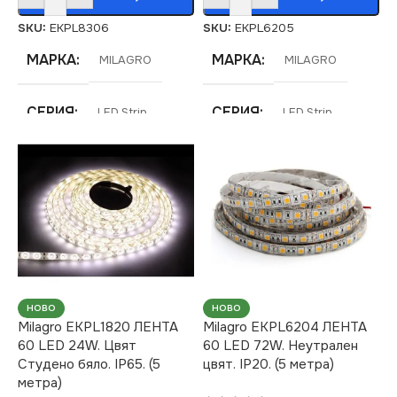
SKU:
EKPL8306
SKU:
EKPL6205
МАРКА
МАРКА
MILAGRO
MILAGRO
СЕРИЯ
СЕРИЯ
LED Strip
LED Strip
НАПРЕЖЕНИЕ (V)
НАПРЕЖЕНИЕ (V)
12V
12V
ЦВЕТНА
ЦВЕТНА
ТЕМПЕРАТУРА (K)
ТЕМПЕРАТУРА (K)
НОВО
НОВО
3000
4000
Milagro EKPL1820 ЛЕНТА
Milagro EKPL6204 ЛЕНТА
60 LED 24W. Цвят
60 LED 72W. Неутрален
Студено бяло. IP65. (5
цвят. IP20. (5 метра)
СВЕТЛИНЕН ПОТОК
СВЕТЛИНЕН ПОТОК
метра)
(LM)
(LM)