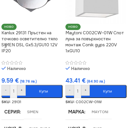
Вграждане
ВИД
LED
НОВО
НОВО
Kanlux 29131 Пръстен на
Maytoni C002CW-01W Спот
точково осветително тяло
луна за повърхностен
ФОРМА
Квадрат
SIMEN DSL Gx5.3/GU10 12V
монтаж Conik gyps 220V
IP20
1xGU10
Налично
Налично
9.59
€
43.41
€
(18.76 лв.)
(84.90 лв.)
-
+
-
+
Купи
Купи
SKU:
29131
SKU:
C002CW-01W
СЕРИЯ
МАРКА
SIMEN
MAYTONI