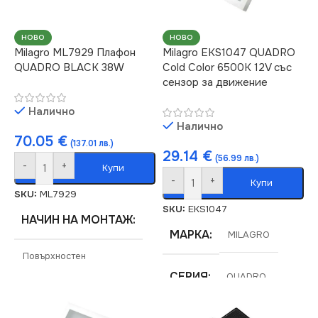
НОВО
НОВО
Milagro ML7929 Плафон
Milagro EKS1047 QUADRO
QUADRO BLACK 38W
Cold Color 6500K 12V със
сензор за движение
Налично
Налично
70.05
€
(137.01 лв.)
29.14
€
(56.99 лв.)
-
+
Купи
-
+
Купи
SKU:
ML7929
SKU:
EKS1047
НАЧИН НА МОНТАЖ
МАРКА
MILAGRO
Повърхностен
СЕРИЯ
QUADRO
МАРКА
MILAGRO