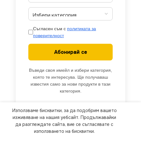
Съгласен съм с
политиката за
поверителност
Абонирай се
Въведи своя имейл и избери категория,
която те интересува. Ще получаваш
известия само за нови продукти в тази
категория.
Използваме бисквитки, за да подобрим вашето
We use cookies to improve your experience on our
изживяване на нашия уебсайт. Продължавайки
website. By browsing this website, you agree to
да разглеждате сайта, вие се съгласявате с
използването на бисквитки.
our use of cookies.