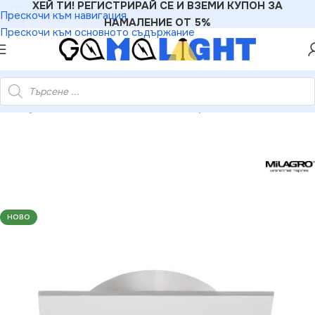
ХЕЙ ТИ! РЕГИСТРИРАЙ СЕ И ВЗЕМИ КУПОН ЗА
Прескочи към навигация
НАМАЛЕНИЕ ОТ 5%
Прескочи към основното съдържание
»
Milagro EKZ312 Квадратно подвижно ухо за таван IP20 Бяло
НОВО