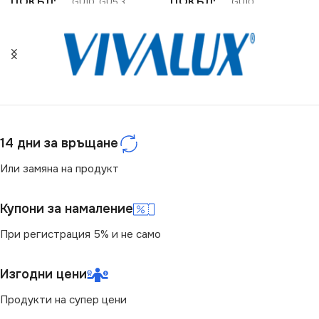
ЦОКЪЛ
ЦОКЪЛ
GU10
,
GU5.3
GU10
НАПРЕЖЕНИЕ (V)
СЕРИЯ
Conik gyps
12V
,
220V
НАПРЕЖЕНИЕ (V)
СТЕПЕН НА ЗАЩИТА
220V
14 дни за връщане
IP20
СТЕПЕН НА ЗАЩИТА
Или замяна на продукт
НАЧИН НА МОНТАЖ
IP20
Купони за намаление
При регистрация 5% и не само
Вграждане
БРОЙ ФАСУНГИ
1
БРОЙ ФАСУНГИ
Изгодни цени
1
ПРЕДНАЗНАЧЕНИЕ
Продукти на супер цени
ПРЕДНАЗНАЧЕНИЕ
за Барплот
,
за Окачен Таван
,