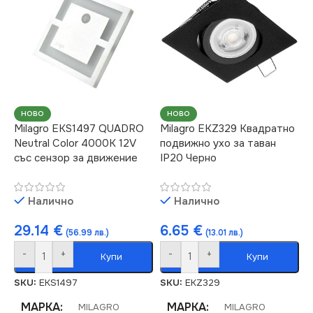
НАПРЕЖЕНИЕ (V)
СЕРИЯ
QUADRO
12V
НАПРЕЖЕНИЕ (V)
ЦВЕТНА
ТЕМПЕРАТУРА (K)
220V
НОВО
НОВО
6500
Milagro EKS1497 QUADRO
Milagro EKZ329 Квадратно
ЦВЕТНА
Neutral Color 4000K 12V
подвижно ухо за таван
ТЕМПЕРАТУРА (K)
със сензор за движение
IP20 Черно
СВЕТЛИНЕН ПОТОК
(LM)
3000
Налично
Налично
15
СВЕТЛИНЕН ПОТОК
29.14
€
6.65
€
(56.99 лв.)
(13.01 лв.)
(LM)
-
+
-
+
СТЕПЕН НА ЗАЩИТА
Купи
Купи
4000
SKU:
EKS1497
SKU:
EKZ329
IP20
МАРКА
МАРКА
MILAGRO
MILAGRO