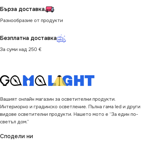
за Таван
,
за Хол
Бърза доставка
за Барплот
,
за Детска Стая
,
за Дневна
,
за Коридор
,
за
Разнообразие от продукти
НАЧИН НА МОНТАЖ
Кухня
,
за Магазин
,
за Окачен
Таван
,
за Офис
,
за Спалня
,
за Таван
,
за Трапезария
,
за
Безплатна доставка
Повърхностен
Хол
За суми над 250 €
ВИД
с Крушки
ВИД
с Крушки
ФОРМА
ФОРМА
Квадрат
Паралелепипед
Вашият онлайн магазин за осветителни продукти.
Интериорно и градинско осветление. Пълна гама led и други
видове осветителни продукти. Нашето мото е “За един по-
светъл дом.”
Сподели ни