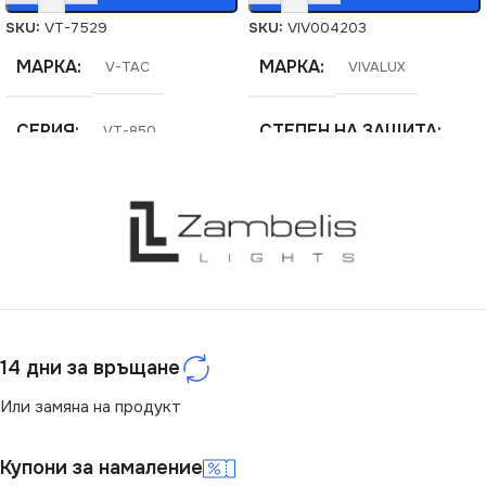
SKU:
VT-7529
SKU:
VIV004203
МАРКА
МАРКА
V-TAC
VIVALUX
СЕРИЯ
СТЕПЕН НА ЗАЩИТА
VT-850
IP44
НАПРЕЖЕНИЕ (V)
СЕРИЯ
TOSCA
220V
ЦОКЪЛ
НАПРЕЖЕНИЕ (V)
E27
14 дни за връщане
220V
СТЕПЕН НА ЗАЩИТА
Или замяна на продукт
ЦОКЪЛ
E27
IP44
Купони за намаление