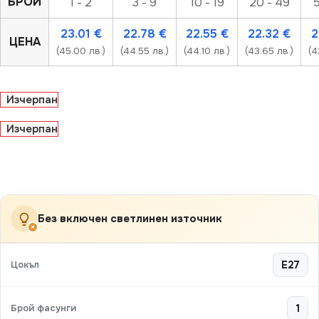
БРОЙ
1 - 2
3 - 9
10 - 19
20 - 49
5
23.01
€
22.78
€
22.55
€
22.32
€
2
ЦЕНА
(45.00 лв.)
(44.55 лв.)
(44.10 лв.)
(43.65 лв.)
(4
Изчерпан
Изчерпан
Без включен светлинен източник
×
Цокъл
E27
Брой фасунги
1