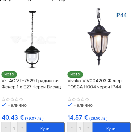
НОВО
НОВО
V-TAC VT-7529 Градински
Vivalux VIV004203 Фенер
Фенер 1 x E27 Черен Висящ
TOSCA H004 черен IP44
Налично
Налично
40.43
€
14.57
€
(79.07 лв.)
(28.50 лв.)
-
+
-
+
Купи
Купи