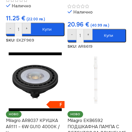
Налично
Налично
11.25
€
(22.00 лв.)
20.96
€
(40.99 лв.)
-
+
Купи
-
+
Купи
SKU:
EKZF969
SKU:
AR8619
F
НОВО
НОВО
Milagro AR8037 КРУШКА
Milagro EKB6592
AR111 – 6W GU10 4000K /
ПОДШКАФНА ЛАМПА С