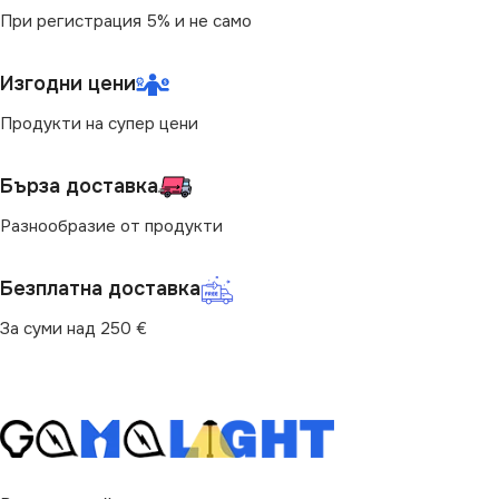
ВИД
НАЧИН НА МОНТАЖ
с Крушки
При регистрация 5% и не само
Повърхностен
БРОЙ ФАСУНГИ
1
Изгодни цени
БРОЙ ФАСУНГИ
Продукти на супер цени
1
Бърза доставка
ПРЕДНАЗНАЧЕНИЕ
Разнообразие от продукти
за Веранда
,
за Двор
,
за
Къща
,
за Тераса
Безплатна доставка
ВИД
За суми над 250 €
с Крушки