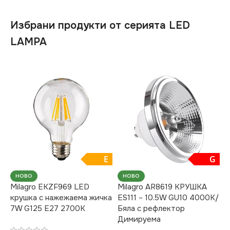
Избрани продукти от серията LED
LAMPA
E
G
НОВО
НОВО
Milagro EKZF969 LED
Milagro AR8619 КРУШКА
крушка с нажежаема жичка
ES111 – 10.5W GU10 4000K/
7W G125 E27 2700K
Бяла с рефлектор
Димируема