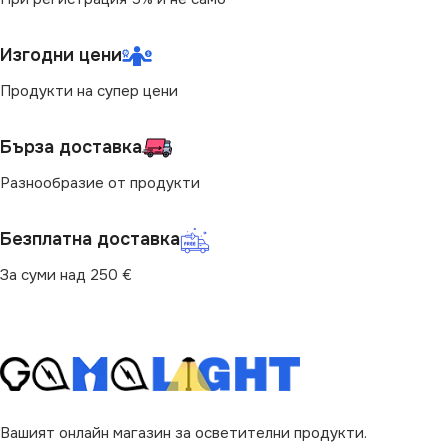
3000
СТЕПЕН НА ЗАЩИТА
Изгодни цени
ЦОКЪЛ
GU10
Продукти на супер цени
IP20
МОЩНОСТ (W)
4
Бърза доставка
Разнообразие от продукти
СВЕТЛИНЕН ПОТОК
(LM)
Безплатна доставка
240
За суми над 250 €
ЕНЕРГИЕН КЛАС
B
ФОРМА НА ЛАМПАТА
Вашият онлайн магазин за осветителни продукти.
PAR16