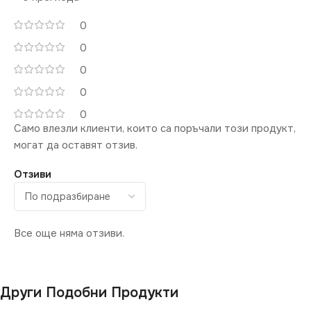
ТЕМПЕРАТУРА (K)
ЦВЕТНА
0
ТЕМПЕРАТУРА (K)
3000
0
0
3000
СВЕТЛИНЕН ПОТОК
0
(LM)
СВЕТЛИНЕН ПОТОК
0
(LM)
Само влезли клиенти, които са поръчали този продукт,
1850
могат да оставят отзив.
2200
ДИМИРАНЕ
Отзиви
ДИМИРАНЕ
Не се димира
Все още няма отзиви.
Не се димира
МОЩНОСТ (W)
18
МОЩНОСТ (W)
15.5
Други Подобни Продукти