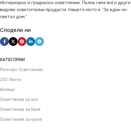
Интериорно и градинско осветление. Пълна гама led и други
видове осветителни продукти. Нашето мото е “За един по-
ВИД НА КРУШКАТА
светъл дом.”
Рефлекторна
Сподели ни
КАТЕГОРИИ
Релсово Осветление
LED Ленти
Аплици
Осветление за хол
Осветление за баня
Осветление за кухня