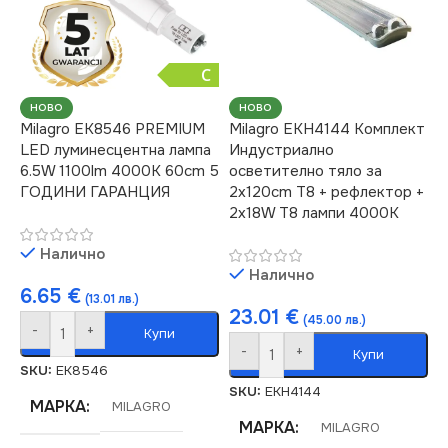
C
НОВО
НОВО
Milagro EK8546 PREMIUM
Milagro EKH4144 Комплект
LED луминесцентна лампа
Индустриално
6.5W 1100lm 4000K 60cm 5
осветително тяло за
ГОДИНИ ГАРАНЦИЯ
2x120cm Т8 + рефлектор +
2x18W Т8 лампи 4000K
Налично
Налично
6.65
€
(13.01 лв.)
23.01
€
(45.00 лв.)
-
+
Купи
-
+
Купи
SKU:
EK8546
SKU:
EKH4144
МАРКА
MILAGRO
МАРКА
MILAGRO