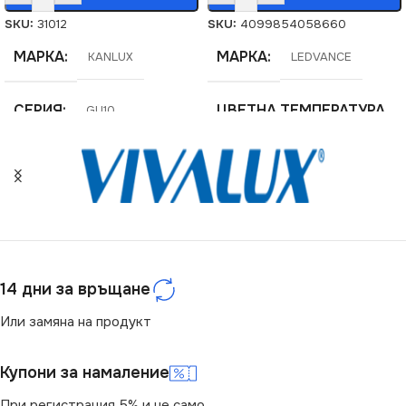
SKU:
31012
SKU:
4099854058660
МАРКА
МАРКА
KANLUX
LEDVANCE
СЕРИЯ
ЦВЕТНА ТЕМПЕРАТУРА
GU10
(K)
НАПРЕЖЕНИЕ (V)
2700
220V
ЦОКЪЛ
E14
ДИМИРАНЕ
МОЩНОСТ (W)
2.6
14 дни за връщане
Не се димира
Или замяна на продукт
СВЕТЛИНЕН ПОТОК
(LM)
ЦВЕТНА ТЕМПЕРАТУРА
Купони за намаление
(K)
210
При регистрация 5% и не само