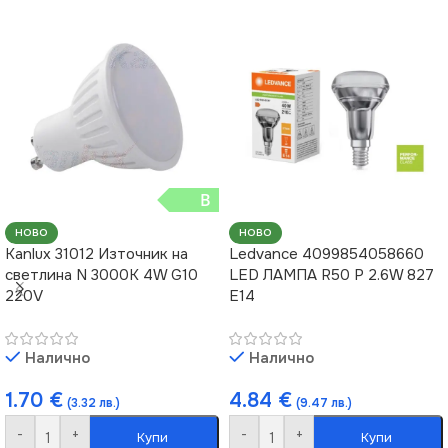
B
НОВО
НОВО
Kanlux 31012 Източник на
Ledvance 4099854058660
светлина N 3000K 4W G10
LED ЛАМПА R50 P 2.6W 827
220V
E14
Налично
Налично
1.70
€
4.84
€
(3.32 лв.)
(9.47 лв.)
-
+
-
+
Купи
Купи