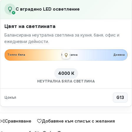
С вградено LED осветление
✓
Цвят на светлината
Балансирана неутрална светлина за кухня, баня, офис и
ежедневни дейности.
Топло бяла
Неутрална
Дневна
4000 K
НЕУТРАЛНА БЯЛА СВЕТЛИНА
Цокъл
G13
Сравняване
Добавяне към списък с желания