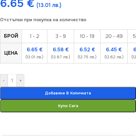
6.65
€
(13.01 лв.)
Отстъпки при покупка на количество
БРОЙ
1 - 2
3 - 9
10 - 19
20 - 49
5
6.65
€
6.58
€
6.52
€
6.45
€
ЦЕНА
(13.01 лв.)
(12.87 лв.)
(12.75 лв.)
(12.62 лв.)
(1
-
+
Добавяне В Количката
Купи Сега