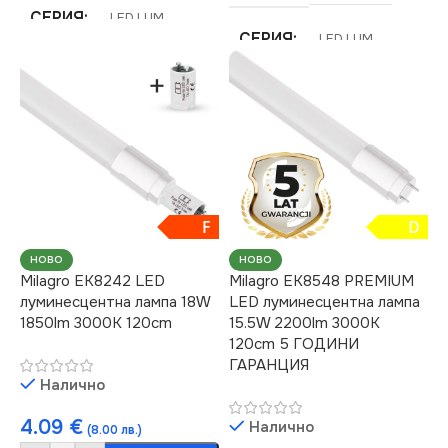
СЕРИЯ
LED LUM
СЕРИЯ
LED LUM
ЕНЕРГИЕН КЛАС
C
НАПРЕЖЕНИЕ (V)
НАПРЕЖЕНИЕ (V)
220V
220V
ЦВЕТНА
ТЕМПЕРАТУРА (K)
F
D
ЦОКЪЛ
G13
НОВО
НОВО
4000
Milagro EK8242 LED
Milagro EK8548 PREMIUM
ЦВЕТНА
луминесцентна лампа 18W
LED луминесцентна лампа
ТЕМПЕРАТУРА (K)
1850lm 3000K 120cm
15.5W 2200lm 3000K
СТЕПЕН НА ЗАЩИТА
120cm 5 ГОДИНИ
ГАРАНЦИЯ
4000
Налично
IP65
4.09
€
Налично
СВЕТЛИНЕН ПОТОК
(8.00 лв.)
ПРЕДНАЗНАЧЕНИЕ