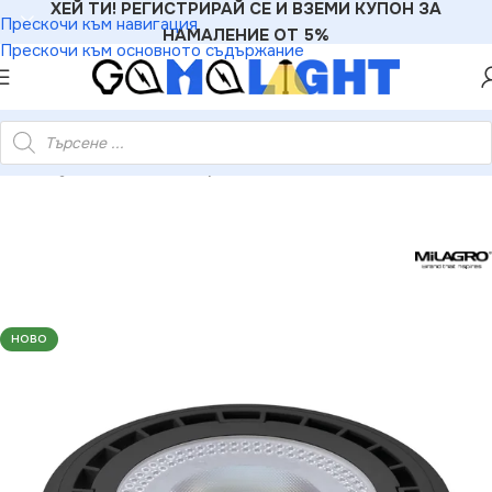
ХЕЙ ТИ! РЕГИСТРИРАЙ СЕ И ВЗЕМИ КУПОН ЗА
Прескочи към навигация
НАМАЛЕНИЕ ОТ 5%
Прескочи към основното съдържание
ки
»
Milagro AR8041 LED крушка 10W ES111 GU10 4000K/ Черна
НОВО