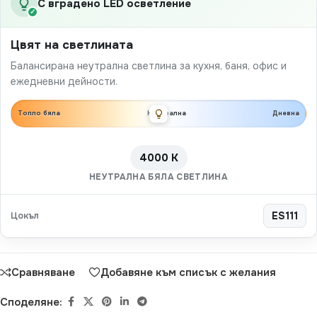
С вградено LED осветление
✓
Цвят на светлината
Балансирана неутрална светлина за кухня, баня, офис и
ежедневни дейности.
Топло бяла
Неутрална
Дневна
4000 K
НЕУТРАЛНА БЯЛА СВЕТЛИНА
Цокъл
ES111
Сравняване
Добавяне към списък с желания
Споделяне: