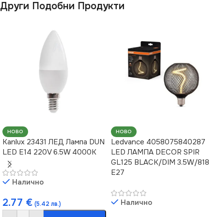
Други Подобни Продукти
ФОРМА НА ЛАМПАТА
ФОРМА НА ЛАМПАТА
G125
Диск
ВИД НА КРУШКАТА
Винтидж
НОВО
НОВО
Kanlux 23431 ЛЕД Лампа DUN
Ledvance 4058075840287
LED E14 220V 6.5W 4000K
LED ЛАМПА DECOR SPIR
GL125 BLACK/DIM 3.5W/818
E27
Налично
2.77
€
Налично
(5.42 лв.)