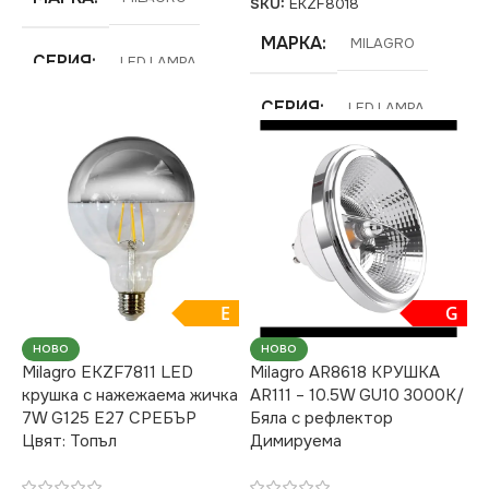
SKU:
EKZF8018
МАРКА
MILAGRO
СЕРИЯ
LED LAMPA
СЕРИЯ
LED LAMPA
НАПРЕЖЕНИЕ (V)
ЕНЕРГИЕН КЛАС
F
220V
НАПРЕЖЕНИЕ (V)
ЦОКЪЛ
E27
220V
ЦВЕТНА
E
G
ТЕМПЕРАТУРА (K)
ЦОКЪЛ
НОВО
НОВО
E27
Milagro EKZF7811 LED
Milagro AR8618 КРУШКА
3000
крушка с нажежаема жичка
AR111 – 10.5W GU10 3000K/
ЦВЕТНА
7W G125 E27 СРЕБЪР
Бяла с рефлектор
ТЕМПЕРАТУРА (K)
Цвят: Топъл
Димируема
СВЕТЛИНЕН ПОТОК
(LM)