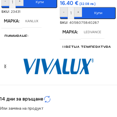
-
+
Купи
16.40
€
(32.08 лв.)
SKU:
23431
-
+
Купи
МАРКА
KANLUX
SKU:
4058075840287
МАРКА
LEDVANCE
ДИМИРАНЕ
ЦВЕТНА ТЕМПЕРАТУРА
Не се димира
(K)
СЕРИЯ
DUN
1800
ЦОКЪЛ
E14
ЦОКЪЛ
E27
НАПРЕЖЕНИЕ (V)
МОЩНОСТ (W)
3.5
14 дни за връщане
Или замяна на продукт
220V
СВЕТЛИНЕН ПОТОК