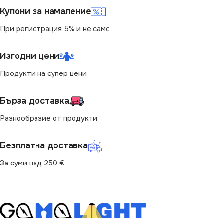
(LM)
Купони за намаление
МОЩНОСТ (W)
6.5
130
При регистрация 5% и не само
ЦВЕТНА ТЕМПЕРАТУРА
(K)
СТЕПЕН НА ЗАЩИТА
Изгодни цени
Продукти на супер цени
4000
IP20
Бърза доставка
СВЕТЛИНЕН ПОТОК
(LM)
Разнообразие от продукти
600
Безплатна доставка
За суми над 250 €
ФОРМА НА ЛАМПАТА
C37
ВИД НА КРУШКАТА