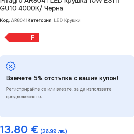
Milagro AR8041 LED крушка 10W ES111
GU10 4000K/ Черна
Код:
AR8041
Категория:
LED Крушки
F
Вземете 5% отстъпка с вашия купон!
Регистрирайте се или влезте, за да използвате
предложението.
13.80
€
(26.99 лв.)