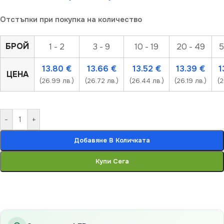
Отстъпки при покупка на количество
БРОЙ
1 - 2
3 - 9
10 - 19
20 - 49
5
13.80
€
13.66
€
13.52
€
13.39
€
1
ЦЕНА
(26.99 лв.)
(26.72 лв.)
(26.44 лв.)
(26.19 лв.)
(2
-
+
Добавяне В Количката
Купи Сега