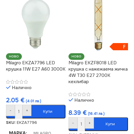
F
НОВО
НОВО
Milagro EKZA7796 LED
Milagro EKZF8018 LED
крушка 11W E27 A60 3000K
крушка с нажежаема жичка
4W T30 E27 2700K
кехлибар
Налично
2.05
€
Налично
(4.01 лв.)
-
+
Купи
8.39
€
(16.41 лв.)
SKU:
EKZA7796
-
+
Купи
МАРКА
MILAGRO