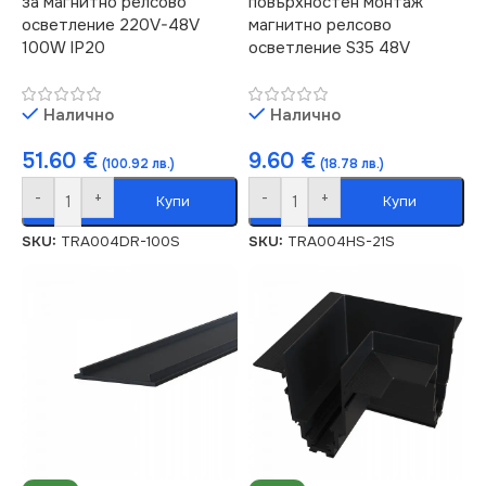
за магнитно релсово
повърхностен монтаж
осветление 220V-48V
магнитно релсово
100W IP20
осветление S35 48V
Налично
Налично
51.60
€
9.60
€
(100.92 лв.)
(18.78 лв.)
-
+
-
+
Купи
Купи
SKU:
TRA004DR-100S
SKU:
TRA004HS-21S