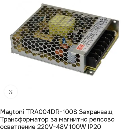
Щракнете за уголемяване
Maytoni TRA004DR-100S Захранващ
Трансформатор за магнитно релсово
осветление 220V-48V 100W IP20