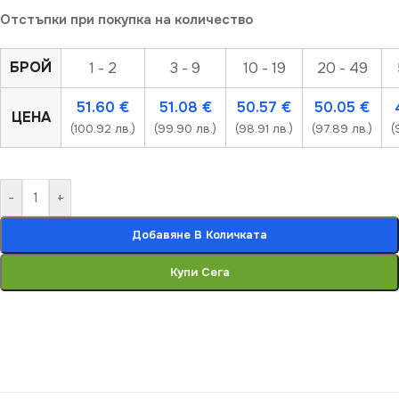
Отстъпки при покупка на количество
БРОЙ
1 - 2
3 - 9
10 - 19
20 - 49
51.60
€
51.08
€
50.57
€
50.05
€
ЦЕНА
(100.92 лв.)
(99.90 лв.)
(98.91 лв.)
(97.89 лв.)
(
-
+
Добавяне В Количката
Купи Сега