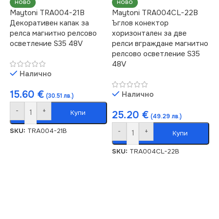
НОВО
НОВО
Maytoni TRA004-21B
Maytoni TRA004CL-22B
Декоративен капак за
Ъглов конектор
релса магнитно релсово
хоризонтален за две
осветление S35 48V
релси вграждане магнитно
релсово осветление S35
48V
Налично
15.60
€
Налично
(30.51 лв.)
-
+
Купи
25.20
€
(49.29 лв.)
SKU:
TRA004-21B
-
+
Купи
SKU:
TRA004CL-22B