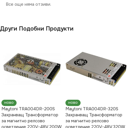
Все още няма отзиви.
Други Подобни Продукти
НОВО
НОВО
Maytoni TRA004DR-200S
Maytoni TRA004DR-320S
Захранващ Трансформатор
Захранващ Трансформатор
за магнитно релсово
за магнитно релсово
осветление 220V-48V 200W
осветление 220V-48V 320W