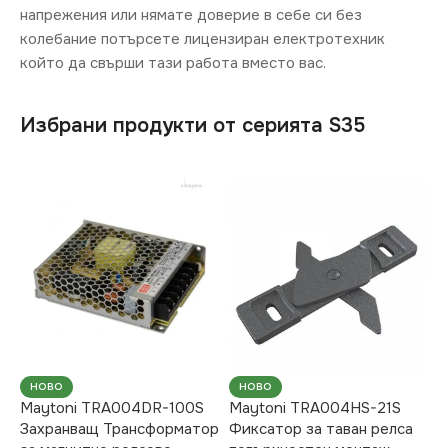
напрежения или нямате доверие в себе си без
колебание потърсете лицензиран електротехник
който да свърши тази работа вместо вас.
Избрани продукти от серията S35
НОВО
НОВО
Maytoni TRA004DR-100S
Maytoni TRA004HS-21S
Захранващ Трансформатор
Фиксатор за таван релса