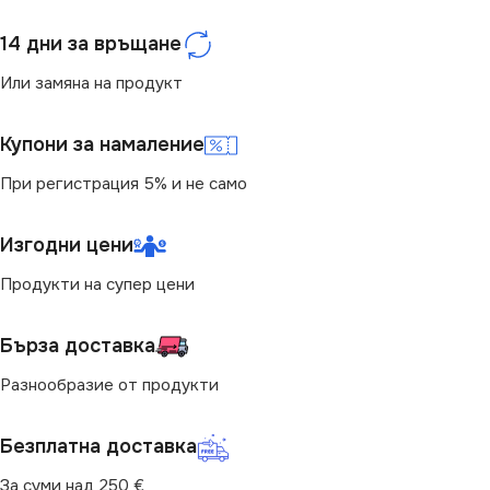
IP20
МОЩНОСТ (W)
320
14 дни за връщане
МОЩНОСТ (W)
200
СТЕПЕН НА ЗАЩИТА
Или замяна на продукт
ПРЕДНАЗНАЧЕНИЕ
IP20
Купони за намаление
При регистрация 5% и не само
за Барплот
,
за Дневна
,
за
ПРЕДНАЗНАЧЕНИЕ
Коридор
,
за Кухня
,
за Офис
,
за Спалня
,
за Стена
,
за
Таван
,
за Трапезария
,
за Хол
Изгодни цени
за Барплот
,
за Дневна
,
за
Коридор
,
за Кухня
,
за Офис
,
Продукти на супер цени
за Спалня
,
за Стена
,
за
МАРКА
MAYTONI
Таван
,
за Трапезария
,
за Хол
Бърза доставка
ЦВЯТ
ЦВЯТ
Бяло
Бяло
Разнообразие от продукти
Безплатна доставка
За суми над 250 €