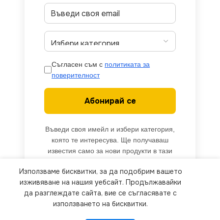
Съгласен съм с
политиката за
поверителност
Абонирай се
Въведи своя имейл и избери категория,
която те интересува. Ще получаваш
известия само за нови продукти в тази
категория.
Използваме бисквитки, за да подобрим вашето
We use cookies to improve your experience on our
изживяване на нашия уебсайт. Продължавайки
website. By browsing this website, you agree to
да разглеждате сайта, вие се съгласявате с
използването на бисквитки.
our use of cookies.