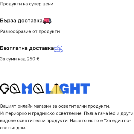
Продукти на супер цени
Вграждане
,
Повърхностен
Бърза доставка
ЦВЯТ
Черно
Разнообразие от продукти
ТИП РЕЛСОВА
Безплатна доставка
СИСТЕМА
За суми над 250 €
Магнитна 48V
Вашият онлайн магазин за осветителни продукти.
Интериорно и градинско осветление. Пълна гама led и други
видове осветителни продукти. Нашето мото е “За един по-
светъл дом.”