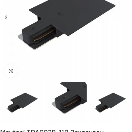
Щракнете за уголемяване