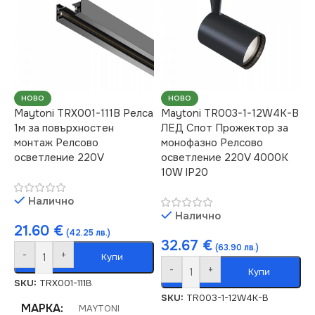
ТИП РЕЛСОВА
ТИП РЕЛСОВА
СИСТЕМА
СИСТЕМА
Стандартна 220V
Стандартна 220V
НОВО
НОВО
Maytoni TRX001-111B Релса
Maytoni TR003-1-12W4K-B
1м за повърхностен
ЛЕД Спот Прожектор за
монтаж Релсово
монофазно Релсово
осветление 220V
осветление 220V 4000K
10W IP20
Налично
Налично
21.60
€
(42.25 лв.)
32.67
€
(63.90 лв.)
-
+
Купи
-
+
Купи
SKU:
TRX001-111B
SKU:
TR003-1-12W4K-B
МАРКА
MAYTONI