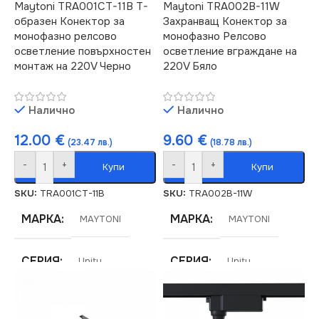
Maytoni TRA001CT-11B T-
Maytoni TRA002B-11W
образен Конектор за
Захранващ Конектор за
монофазно релсово
монофазно Релсово
осветление повърхностен
осветление вграждане на
монтаж на 220V Черно
220V Бяло
Налично
Налично
12.00
€
9.60
€
(23.47 лв.)
(18.78 лв.)
-
+
-
+
Купи
Купи
SKU:
TRA001CT-11B
SKU:
TRA002B-11W
МАРКА
МАРКА
MAYTONI
MAYTONI
СЕРИЯ
СЕРИЯ
Unity
Unity
ЦВЯТ
ЦВЯТ
Черно
Бяло