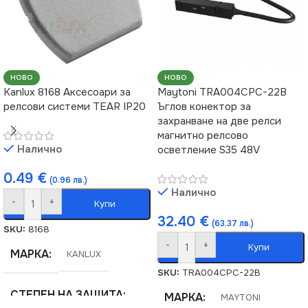
ВИД
LED
ЦВЯТ
Черно
НОВО
НОВО
Kanlux 8168 Аксесоари за
Maytoni TRA004CPC-22B
релсови системи TEAR IP20
Ъглов конектор за
ТИП РЕЛСОВА
захранване на две релси
СИСТЕМА
магнитно релсово
Налично
осветление S35 48V
Стандартна 220V
0.49
€
(0.96 лв.)
Налично
-
+
Купи
32.40
€
(63.37 лв.)
SKU:
8168
-
+
Купи
МАРКА
KANLUX
SKU:
TRA004CPC-22B
СТЕПЕН НА ЗАЩИТА
МАРКА
MAYTONI