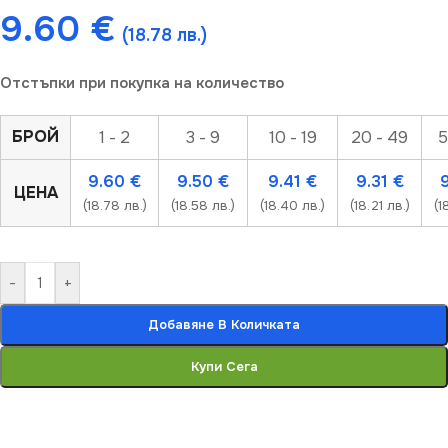
9.60
€
(18.78 лв.)
Отстъпки при покупка на количество
БРОЙ
1 - 2
3 - 9
10 - 19
20 - 49
5
9.60
€
9.50
€
9.41
€
9.31
€
ЦЕНА
(18.78 лв.)
(18.58 лв.)
(18.40 лв.)
(18.21 лв.)
(1
-
+
Добавяне В Количката
Купи Сега