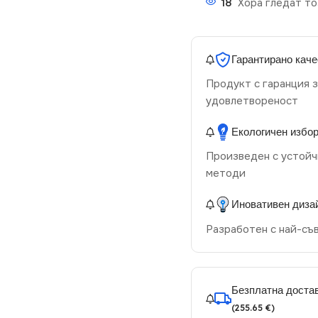
18
Хора гледат то
Гарантирано каче
Продукт с гаранция з
удовлетвореност
Екологичен избо
Произведен с устойч
методи
Иновативен диза
Разработен с най-съ
Безплатна достав
(255.65 €)