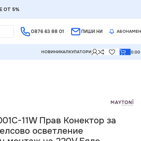
Е ОТ 5%
0876 63 88 01
ПИШИ НИ
АБОНАМЕ
НОВИНИ
КАЛКУЛАТОРИ
0.0
за монофазно релсово осветление повърхностен монтаж
001C-11W Прав Конектор за
елсово осветление