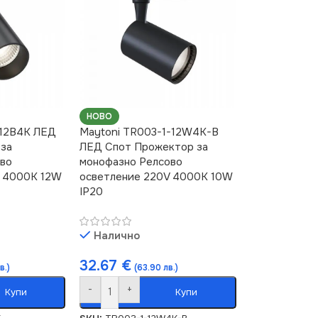
НОВО
-12B4K ЛЕД
Maytoni TR003-1-12W4K-B
 за
ЛЕД Спот Прожектор за
ово
монофазно Релсово
V 4000K 12W
осветление 220V 4000K 10W
IP20
Налично
32.67
€
в.)
(63.90 лв.)
-
+
Купи
Купи