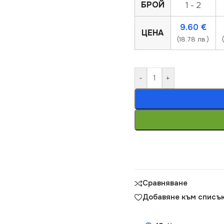
БРОЙ
1 - 2
9.60
€
ЦЕНА
(18.78 лв.)
-
+
Сравняване
Добавяне към списък