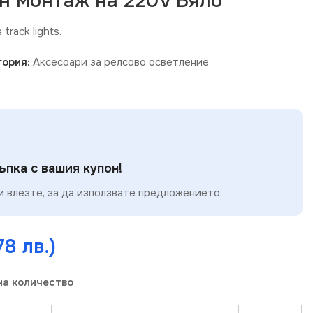
н монтаж на 220V Бяло
track lights.
гория:
Аксесоари за релсово осветление
пка с вашия купон!
 влезте, за да използвате предложението.
78 лв.)
на количество