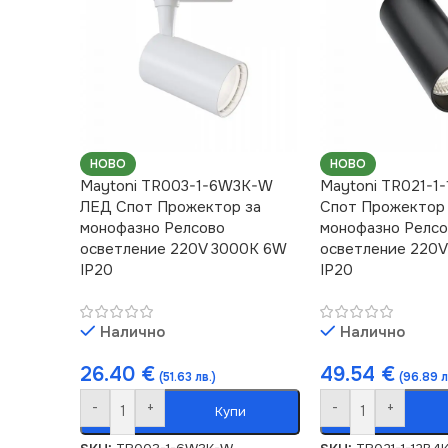
НОВО
НОВО
Maytoni TR003-1-6W3K-W
Maytoni TR021-1
ЛЕД Спот Прожектор за
Спот Прожектор
монофазно Релсово
монофазно Релс
осветление 220V 3000K 6W
осветление 220
IP20
IP20
Налично
Налично
26.40
€
49.54
€
(51.63 лв.)
(96.89 л
-
+
-
+
Купи