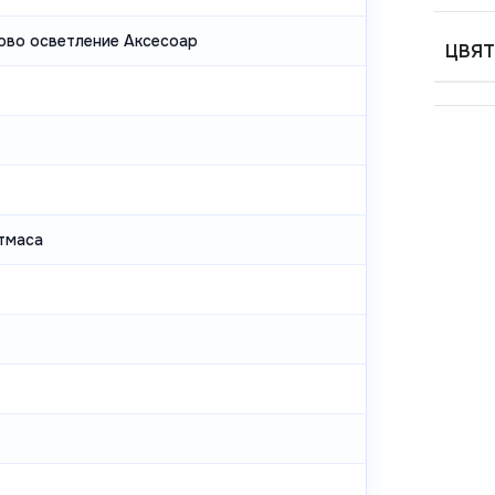
ово осветление Аксесоар
ЦВЯТ
тмаса