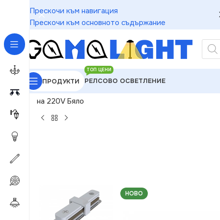
Прескочи към навигация
Прескочи към основното съдържание
ТОП ЦЕНИ
РЕЛСОВО ОСВЕТЛЕНИЕ
ПРОДУКТИ
GAMALIGHT
»
Релсово Осветление
»
Аксесоари за
на 220V Бяло
НОВО