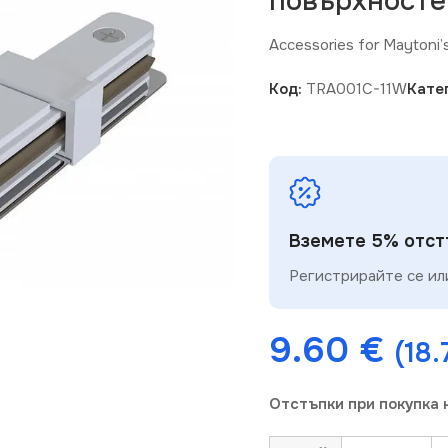
повърхносте
Accessories for Maytoni’s 
Код:
TRA001C-11W
Кате
Вземете 5% отстъ
Регистрирайте се или
9.60
€
(18.
Отстъпки при покупка 