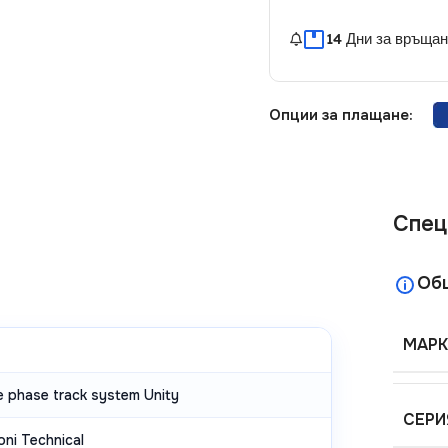
14 Дни за връща
Опции за плащане:
Спец
Об
МАРК
e phase track system Unity
СЕРИ
ni Technical