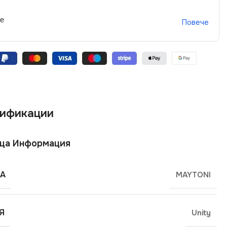
не
Повече
ификации
ща Информация
А
MAYTONI
Я
Unity