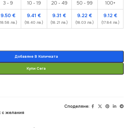
3 - 9
10 - 19
20 - 49
50 - 99
100+
9.50
€
9.41
€
9.31
€
9.22
€
9.12
€
(18.58 лв.)
(18.40 лв.)
(18.21 лв.)
(18.03 лв.)
(17.84 лв.)
Добавяне В Количката
Купи Сега
Споделяне:
 с желания