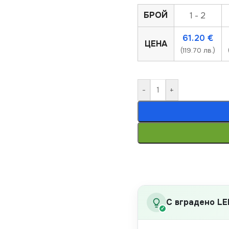
БРОЙ
1 - 2
61.20
€
ЦЕНА
(119.70 лв.)
-
+
С вградено LE
✓