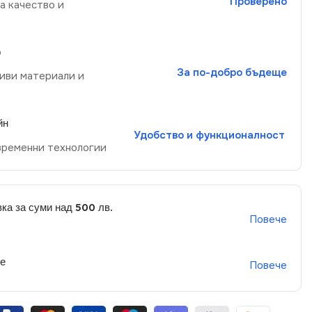
Проверено
а качество и
р
За по-добро бъдеще
иви материали и
йн
Удобство и функционалност
временни технологии
ка за суми над 500 лв.
Повече
не
Повече