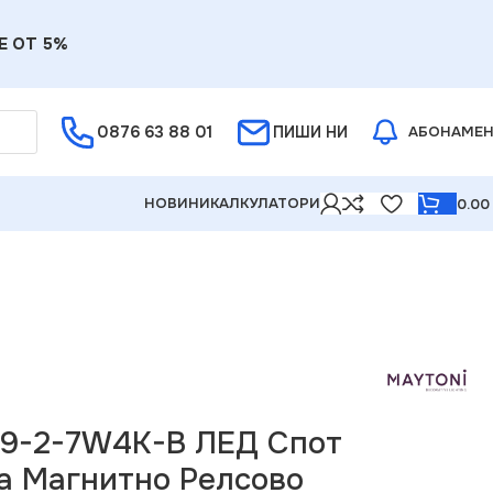
Е ОТ 5%
0876 63 88 01
ПИШИ НИ
АБОНАМЕ
НОВИНИ
КАЛКУЛАТОРИ
0.0
жектор за Магнитно Релсово осветление Focus LED 48V
19-2-7W4K-B ЛЕД Спот
а Магнитно Релсово