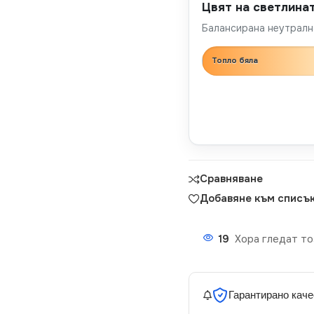
Цвят на светлина
Балансирана неутрална
Топло бяла
Сравняване
Добавяне към списък
19
Хора гледат то
Гарантирано каче