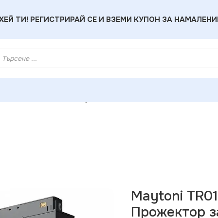
ХЕЙ ТИ! РЕГИСТРИРАЙ СЕ И ВЗЕМИ КУПОН ЗА НАМАЛЕНИ
елсово осветление
»
Maytoni TR019-2-7W4K-B ЛЕД Спот Про
Maytoni TR0
Прожектор з