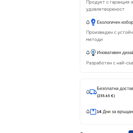
Продукт с гаранция з
удовлетвореност
Екологичен избо
Произведен с устойч
методи
Иновативен диза
Разработен с най-съ
Безплатна достав
(255.65 €)
14 Дни за връща