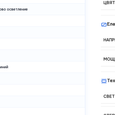
ЦВЯТ
ово осветление
Еле
НАПР
МОЩН
иний
Тех
СВЕТ