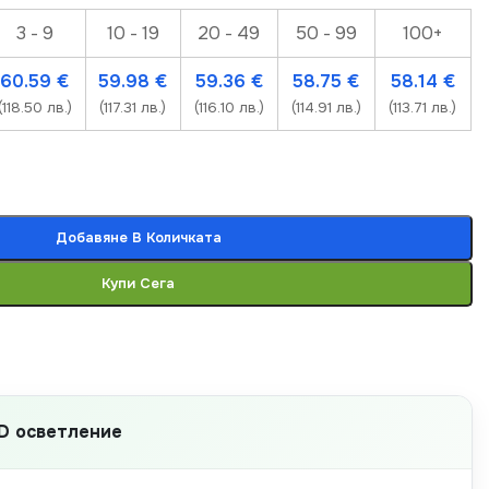
3 - 9
10 - 19
20 - 49
50 - 99
100+
60.59
€
59.98
€
59.36
€
58.75
€
58.14
€
(118.50 лв.)
(117.31 лв.)
(116.10 лв.)
(114.91 лв.)
(113.71 лв.)
Добавяне В Количката
Купи Сега
D осветление