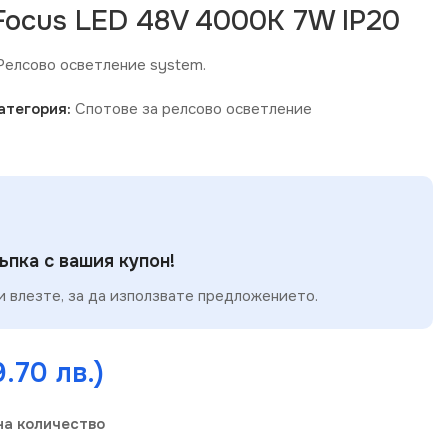
Focus LED 48V 4000K 7W IP20
 Релсово осветление system.
атегория:
Спотове за релсово осветление
пка с вашия купон!
 влезте, за да използвате предложението.
9.70 лв.)
на количество