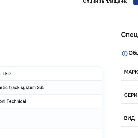
Опции за плащане:
Спец
Об
МАРК
s LED
etic track system S35
СЕРИ
ni Technical
ВИД