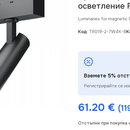
осветление 
Luminaries for magnetic
Код:
TR019-2-7W4K-B
К
Вземете 5% отстъ
Регистрирайте се или
61.20
€
(11
Отстъпки при покупка 