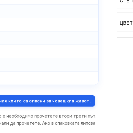
СТЕП
0
ЦВЕТ
0
ния които са опасни за човешкия живот.
о е необходимо прочетете втори трети път.
али да прочетете. Ако в опаковката липсва