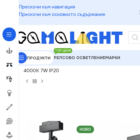
Прескочи към навигация
Прескочи към основното съдържание
ТОП ЦЕНИ
РЕЛСОВО ОСВЕТЛЕНИЕ
МАРКИ
ПРОДУКТИ
GAMALIGHT
»
Релсово Осветление
»
Спотове за р
4000K 7W IP20
НОВО