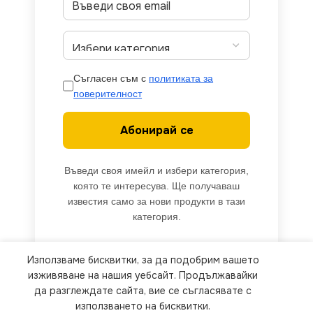
Съгласен съм с
политиката за
поверителност
Абонирай се
Въведи своя имейл и избери категория,
която те интересува. Ще получаваш
известия само за нови продукти в тази
категория.
Използваме бисквитки, за да подобрим вашето
We use cookies to improve your experience on our
изживяване на нашия уебсайт. Продължавайки
website. By browsing this website, you agree to
да разглеждате сайта, вие се съгласявате с
използването на бисквитки.
our use of cookies.