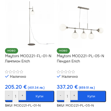
СЕРИЯ
СЕРИЯ
Erich
Erich
НАПРЕЖЕНИЕ (V)
НАПРЕЖЕНИЕ (V)
220V
220V
СТЕПЕН НА ЗАЩИТА
СТЕПЕН НА ЗАЩИТА
НОВО
НОВО
Maytoni MOD221-FL-01-N
Maytoni MOD221-PL-05-N
Лампион Erich
Пендел Erich
IP20
IP20
Налично
Налично
БРОЙ ФАСУНГИ
БРОЙ ФАСУНГИ
12
1
205.20
€
337.20
€
(401.34 лв.)
(659.51 лв.)
ПРЕДНАЗНАЧЕНИЕ
НАЧИН НА МОНТАЖ
-
+
-
+
Купи
Купи
SKU:
MOD221-FL-01-N
SKU:
MOD221-PL-05-N
за Барплот
,
за Детска
Повърхностен
Стая
,
за Дневна
,
за