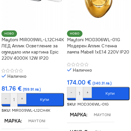
НОВО
НОВО
Maytoni MIR009WL-L12CH4K
Maytoni MOD306WL-01G
ЛЕД Аплик Осветление за
Модерен Аплик Стенна
огледало или картина Epic
лампа Mabell 1xE14 220V IP20
220V 4000K 12W IP20
Налично
Налично
174.00
€
(340.31 лв.)
81.76
€
(159.91 лв.)
-
+
Купи
-
+
Купи
SKU:
MOD306WL-01G
SKU:
MIR009WL-L12CH4K
МАРКА
MAYTONI
МАРКА
MAYTONI