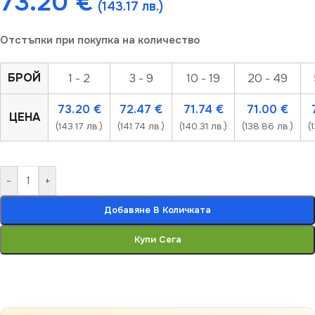
73.20
€
(143.17 лв.)
Отстъпки при покупка на количество
БРОЙ
1 - 2
3 - 9
10 - 19
20 - 49
73.20
€
72.47
€
71.74
€
71.00
€
ЦЕНА
(143.17 лв.)
(141.74 лв.)
(140.31 лв.)
(138.86 лв.)
(
-
+
Добавяне В Количката
Купи Сега