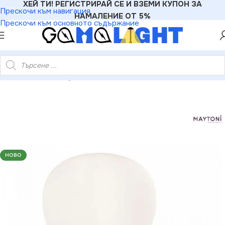
ХЕЙ ТИ! РЕГИСТРИРАЙ СЕ И ВЗЕМИ КУПОН ЗА
Прескочи към навигация
НАМАЛЕНИЕ ОТ 5%
Прескочи към основното съдържание
IGHT
»
Аплици
»
Maytoni MOD221-WL-01-G Стенна лампа Erich
НОВО