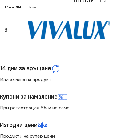
ЦОКЪЛ
E14
СЕРИЯ
Epic
СЕРИЯ
Mabell
НАПРЕЖЕНИЕ (V)
НАПРЕЖЕНИЕ (V)
220V
220V
СВЕТЛИНЕН ПОТОК
(LM)
14 дни за връщане
СТЕПЕН НА ЗАЩИТА
Или замяна на продукт
650
IP20
Купони за намаление
СТЕПЕН НА ЗАЩИТА
БРОЙ ФАСУНГИ
1
При регистрация 5% и не само
IP20
ПРЕДНАЗНАЧЕНИЕ
Изгодни цени
МОЩНОСТ (W)
12
Продукти на супер цени
за Дневна
,
за Коридор
,
за