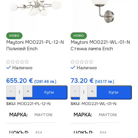
НОВО
НОВО
Maytoni MOD221-PL-12-N
Maytoni MOD221-WL-01-N
Полилей Erich
Стенна лампа Erich
Налично
Налично
655.20
€
73.20
€
(1281.46 лв.)
(143.17 лв.)
-
+
-
+
Купи
Купи
SKU:
MOD221-PL-12-N
SKU:
MOD221-WL-01-N
МАРКА
МАРКА
MAYTONI
MAYTONI
ЦОКЪЛ
ЦОКЪЛ
E14
E14