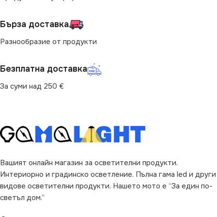
Спалня
,
за Стена
,
за Хол
ЦВЕТНА ТЕМПЕРАТУРА
Бърза доставка
(K)
НАЧИН НА МОНТАЖ
Разнообразие от продукти
4000
Повърхностен
Безплатна доставка
ПРЕДНАЗНАЧЕНИЕ
ВИД
За суми над 250 €
с Крушки
за Баня
,
за Дневна
,
за
Картина
,
за Коридор
,
за
Спалня
,
за Стена
,
за Хол
НАЧИН НА МОНТАЖ
Вашият онлайн магазин за осветителни продукти.
Интериорно и градинско осветление. Пълна гама led и други
Повърхностен
видове осветителни продукти. Нашето мото е “За един по-
светъл дом.”
ДИМИРАНЕ