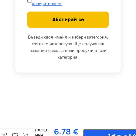
поверителност
Абонирай се
Въведи своя имейл и избери категория,
която те интересува. Ще получаваш
известия само за нови продукти в тази
категория.
Legrand
-
+
3414970481696
6.78
€
ЛИЦЕВ ПАНЕЛ
ЗА СЕРИЕН
Добавяне В К