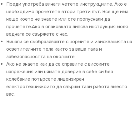
Преди употреба винаги четете инструкциите. Ако е
необходимо прочетете втори трети път. Все ще има
нещо което не знаете или сте пропуснали да
прочетете.Ако в опаковката липсва инструкция моля
веднага се свържете с нас.
Винаги се съобразявайте с нормите и изискванията на
осветителните тела както за ваша така и
забезопасността на околните.
Ако не знаете как да се справите с високите
напрежения или нямате доверие в себе си без
колебание потърсете лицензиран
електротехниккойто да свърши тази работа вместо
вас.