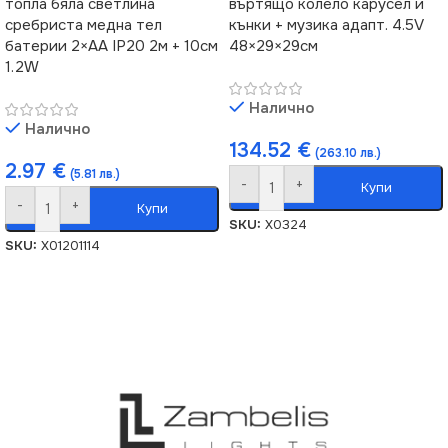
топла бяла светлина
въртящо колело карусел и
сребриста медна тел
кънки + музика адапт. 4.5V
батерии 2×AA IP20 2м + 10см
48×29×29см
1.2W
Налично
Налично
134.52
€
(263.10 лв.)
2.97
€
(5.81 лв.)
-
+
Купи
-
+
Купи
SKU:
X0324
SKU:
X01201114