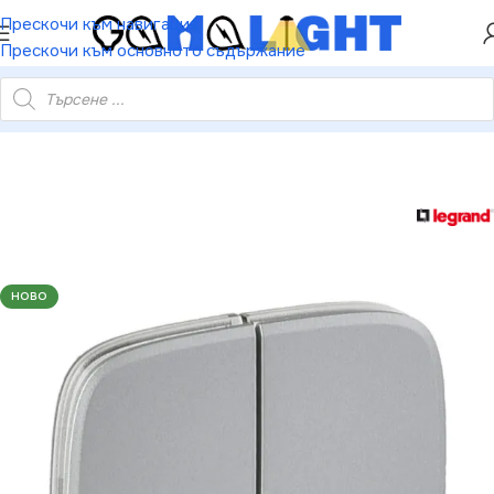
ХЕЙ ТИ! РЕГИСТРИРАЙ СЕ И ВЗЕМИ КУПОН ЗА
Прескочи към навигация
НАМАЛЕНИЕ ОТ 5%
Прескочи към основното съдържание
В ПАНЕЛ ЗА СЕРИЕН КЛЮЧ СХ-5 VALENA ALLURE АЛУМИНИЙ
НОВО