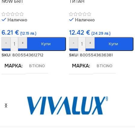
NOW БЯЛ
ТИТАН
Налично
Налично
6.21
€
12.42
€
(12.15 лв.)
(24.29 лв.)
-
+
-
+
Купи
Купи
SKU:
8005543612712
SKU:
8005543636381
МАРКА
МАРКА
BTICINO
BTICINO