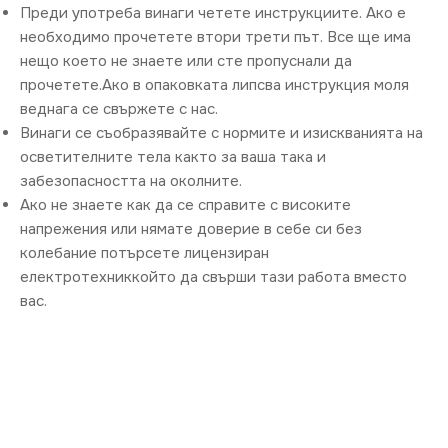
Преди употреба винаги четете инструкциите. Ако е
необходимо прочетете втори трети път. Все ще има
нещо което не знаете или сте пропуснали да
прочетете.Ако в опаковката липсва инструкция моля
веднага се свържете с нас.
Винаги се съобразявайте с нормите и изискванията на
осветителните тела както за ваша така и
забезопасността на околните.
Ако не знаете как да се справите с високите
напрежения или нямате доверие в себе си без
колебание потърсете лицензиран
електротехниккойто да свърши тази работа вместо
вас.