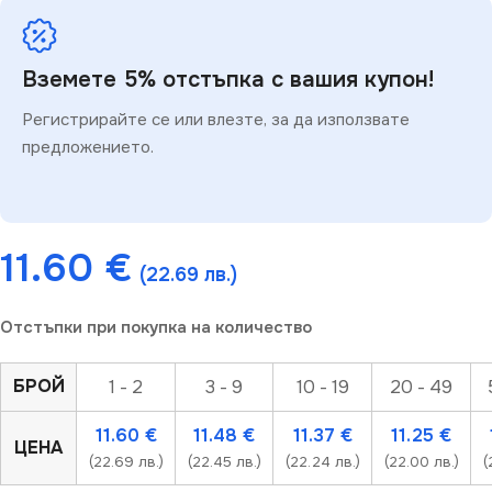
Вземете 5% отстъпка с вашия купон!
Регистрирайте се или влезте, за да използвате
предложението.
11.60
€
(22.69 лв.)
Отстъпки при покупка на количество
БРОЙ
1 - 2
3 - 9
10 - 19
20 - 49
11.60
€
11.48
€
11.37
€
11.25
€
ЦЕНА
(22.69 лв.)
(22.45 лв.)
(22.24 лв.)
(22.00 лв.)
(